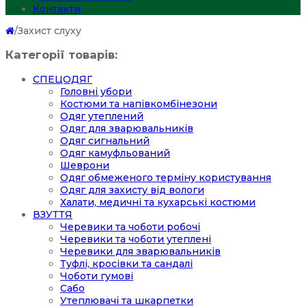
Контакти
/
Захист слуху
Категорії товарів:
СПЕЦОДЯГ
Головні убори
Костюми та напівкомбінезони
Одяг утеплений
Одяг для зварювальників
Одяг сигнальний
Одяг камуфльований
Шеврони
Одяг обмеженого терміну користування
Одяг для захисту від вологи
Халати, медичні та кухарські костюми
ВЗУТТЯ
Черевики та чоботи робочі
Черевики та чоботи утеплені
Черевики для зварювальників
Туфлі, кросівки та сандалі
Чоботи гумові
Сабо
Утеплювачі та шкарпетки