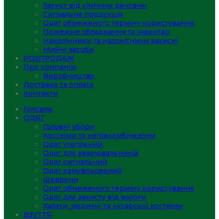
Захист від хімічних речовин
Сигнальна продукція
Одяг обмеженого терміну користування
Пожежне обладнання та інвентар
Наколінники та налокітники захисні
Мийні засоби
РОЗПРОДАЖ
Про компанію
Виробництво
Доставка та оплата
Контакти
Головна
ОДЯГ
Головні убори
Костюми та напівкомбінезони
Одяг утеплений
Одяг для зварювальників
Одяг сигнальний
Одяг камуфльований
Шеврони
Одяг обмеженого терміну користування
Одяг для захисту від вологи
Халати, медичні та кухарські костюми
ВЗУТТЯ