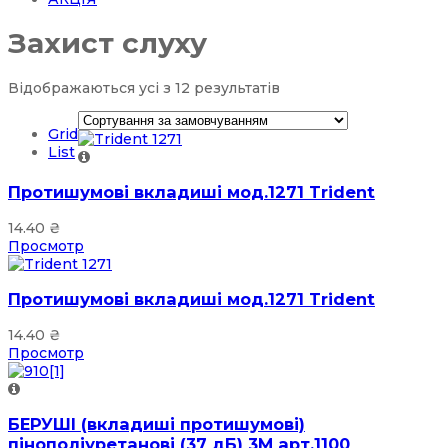
Захист слуху
Відображаються усі з 12 результатів
Grid
List
Протишумові вкладиші мод.1271 Trident
14.40
₴
Просмотр
Протишумові вкладиші мод.1271 Trident
14.40
₴
Просмотр
БЕРУШІ (вкладиші протишумові)
пінополіуретанові (37 дБ) 3М арт.1100