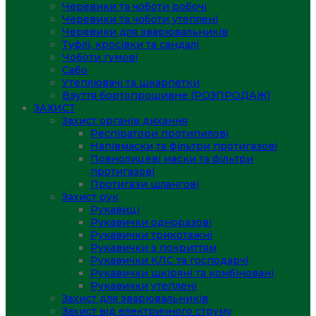
Черевики та чоботи робочі
Черевики та чоботи утеплені
Черевики для зварювальників
Туфлі, кросівки та сандалі
Чоботи гумові
Сабо
Утеплювачі та шкарпетки
Взуття бортопрошивне (РОЗПРОДАЖ)
ЗАХИСТ
Захист органів дихання
Респіратори протипилові
Напівмаски та фільтри протигазові
Повнолицеві маски та фільтри
протигазові
Протигази шлангові
Захист рук
Рукавиці
Рукавички одноразові
Рукавички трикотажні
Рукавички з покриттям
Рукавички КЛС та господарчі
Рукавички шкіряні та комбіновані
Рукавички утеплені
Захист для зварювальників
Захист від електричного струму