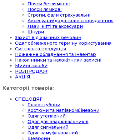
Пояси безлямкові
Пояси лямкові
Стропи, фали страхувальні
Аксесуари/додаткове спорядження
Лази, кігті та аксесуари
Шнури
Захист від хімічних речовин
Одяг обмеженого терміну користування
Сигнальна продукція
Пожежне обладнання та інвентар
Наколінники та налокітники захисні
Мийні засоби
РОЗПРОДАЖ
АКЦІЯ
Категорії товарів:
СПЕЦОДЯГ
Головні убори
Костюми та напівкомбінезони
Одяг утеплений
Одяг для зварювальників
Одяг сигнальний
Одяг камуфльований
Шеврони