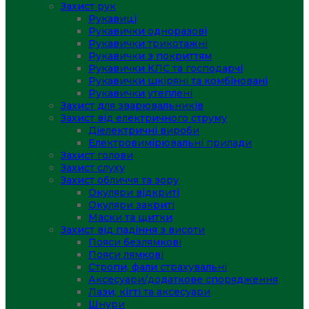
Захист рук
Рукавиці
Рукавички одноразові
Рукавички трикотажні
Рукавички з покриттям
Рукавички КЛС та господарчі
Рукавички шкіряні та комбіновані
Рукавички утеплені
Захист для зварювальників
Захист від електричного струму
Діелектричні вироби
Електровимірювальні прилади
Захист голови
Захист слуху
Захист обличчя та зору
Окуляри відкриті
Окуляри закриті
Маски та щитки
Захист від падіння з висоти
Пояси безлямкові
Пояси лямкові
Стропи, фали страхувальні
Аксесуари/додаткове спорядження
Лази, кігті та аксесуари
Шнури