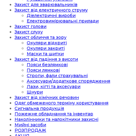
Захист для зварювальників
Захист від електричного струму
Діелектричні вироби
Електровимірювальні прилади
Захист голови
Захист слуху
Захист обличчя та зору
Окуляри відкриті
Окуляри закриті
Маски та щитки
Захист від падіння з висоти
Пояси безлямкові
Пояси лямкові
Стропи, фали страхувальні
Аксесуари/додаткове спорядження
Лази, кігті та аксесуари
Шнури
Захист від хімічних речовин
Одяг обмеженого терміну користування
Сигнальна продукція
Пожежне обладнання та інвентар
Наколінники та налокітники захисні
Мийні засоби
РОЗПРОДАЖ
АКЦІЯ