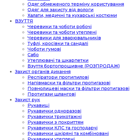
Одяг обмеженого терміну користування
Одяг для захисту від вологи
Халати, медичні та кухарські костюми
ВЗУТТЯ
Черевики та чоботи робочі
Черевики та чоботи утеплені
Черевики для зварювальників
Туфлі, кросівки та сандалі
Чоботи гумові
Сабо
Утеплювачі та шкарпетки
Взуття бортопрошивне (РОЗПРОДАЖ)
Захист органів дихання
Респіратори протипилові
Напівмаски та фільтри протигазові
Повнолицеві маски та фільтри протигазові
Протигази шлангові
Захист рук
Рукавиці
Рукавички одноразові
Рукавички трикотажні
Рукавички з покриттям
Рукавички КЛС та господарчі
Рукавички шкіряні та комбіновані
Рукавички утеплені