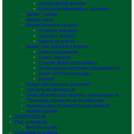
Діелектричні вироби
Електровимірювальні прилади
Захист голови
Захист слуху
Захист обличчя та зору
Окуляри відкриті
Окуляри закриті
Маски та щитки
Захист від падіння з висоти
Пояси безлямкові
Пояси лямкові
Стропи, фали страхувальні
Аксесуари/додаткове спорядження
Лази, кігті та аксесуари
Шнури
Захист від хімічних речовин
Сигнальна продукція
Одяг обмеженого терміну користування
Пожежне обладнання та інвентар
Наколінники та налокітники захисні
Мийні засоби
РОЗПРОДАЖ
Про компанію
Виробництво
Доставка та оплата