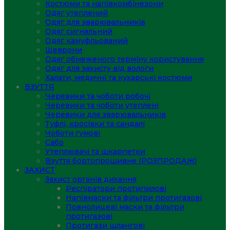
Костюми та напівкомбінезони
Одяг утеплений
Одяг для зварювальників
Одяг сигнальний
Одяг камуфльований
Шеврони
Одяг обмеженого терміну користування
Одяг для захисту від вологи
Халати, медичні та кухарські костюми
ВЗУТТЯ
Черевики та чоботи робочі
Черевики та чоботи утеплені
Черевики для зварювальників
Туфлі, кросівки та сандалі
Чоботи гумові
Сабо
Утеплювачі та шкарпетки
Взуття бортопрошивне (РОЗПРОДАЖ)
ЗАХИСТ
Захист органів дихання
Респіратори протипилові
Напівмаски та фільтри протигазові
Повнолицеві маски та фільтри
протигазові
Протигази шлангові