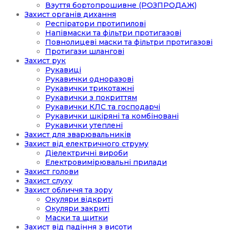
Взуття бортопрошивне (РОЗПРОДАЖ)
Захист органів дихання
Респіратори протипилові
Напівмаски та фільтри протигазові
Повнолицеві маски та фільтри протигазові
Протигази шлангові
Захист рук
Рукавиці
Рукавички одноразові
Рукавички трикотажні
Рукавички з покриттям
Рукавички КЛС та господарчі
Рукавички шкіряні та комбіновані
Рукавички утеплені
Захист для зварювальників
Захист від електричного струму
Діелектричні вироби
Електровимірювальні прилади
Захист голови
Захист слуху
Захист обличчя та зору
Окуляри відкриті
Окуляри закриті
Маски та щитки
Захист від падіння з висоти