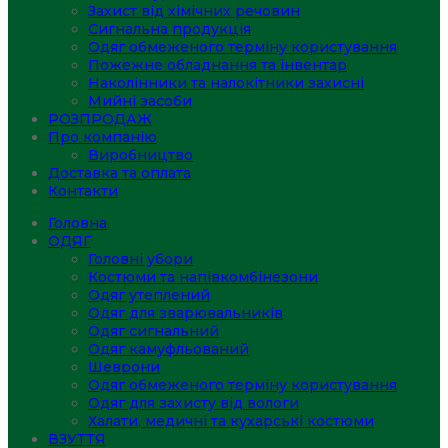
Захист від хімічних речовин
Сигнальна продукція
Одяг обмеженого терміну користування
Пожежне обладнання та інвентар
Наколінники та налокітники захисні
Мийні засоби
РОЗПРОДАЖ
Про компанію
Виробництво
Доставка та оплата
Контакти
Головна
ОДЯГ
Головні убори
Костюми та напівкомбінезони
Одяг утеплений
Одяг для зварювальників
Одяг сигнальний
Одяг камуфльований
Шеврони
Одяг обмеженого терміну користування
Одяг для захисту від вологи
Халати, медичні та кухарські костюми
ВЗУТТЯ