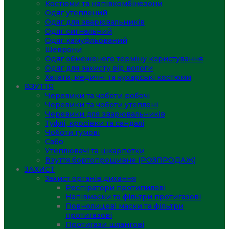
Костюми та напівкомбінезони
Одяг утеплений
Одяг для зварювальників
Одяг сигнальний
Одяг камуфльований
Шеврони
Одяг обмеженого терміну користування
Одяг для захисту від вологи
Халати, медичні та кухарські костюми
ВЗУТТЯ
Черевики та чоботи робочі
Черевики та чоботи утеплені
Черевики для зварювальників
Туфлі, кросівки та сандалі
Чоботи гумові
Сабо
Утеплювачі та шкарпетки
Взуття бортопрошивне (РОЗПРОДАЖ)
ЗАХИСТ
Захист органів дихання
Респіратори протипилові
Напівмаски та фільтри протигазові
Повнолицеві маски та фільтри
протигазові
Протигази шлангові