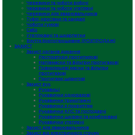
Черевики та чоботи робочі
Черевики та чоботи утеплені
Черевики для зварювальників
Туфлі, кросівки та сандалі
Чоботи гумові
Сабо
Утеплювачі та шкарпетки
Взуття бортопрошивне (РОЗПРОДАЖ)
ЗАХИСТ
Захист органів дихання
Респіратори протипилові
Напівмаски та фільтри протигазові
Повнолицеві маски та фільтри
протигазові
Протигази шлангові
Захист рук
Рукавиці
Рукавички одноразові
Рукавички трикотажні
Рукавички з покриттям
Рукавички КЛС та господарчі
Рукавички шкіряні та комбіновані
Рукавички утеплені
Захист для зварювальників
Захист від електричного струму