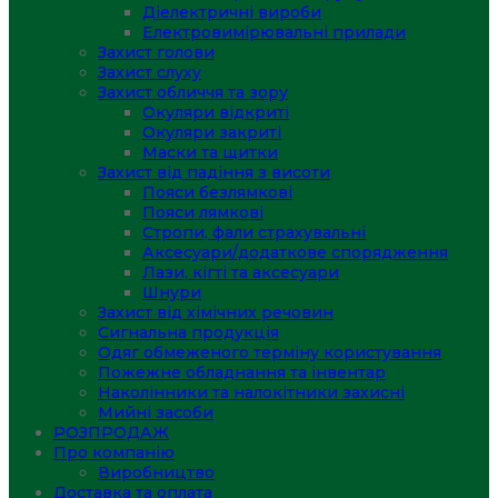
Діелектричні вироби
Електровимірювальні прилади
Захист голови
Захист слуху
Захист обличчя та зору
Окуляри відкриті
Окуляри закриті
Маски та щитки
Захист від падіння з висоти
Пояси безлямкові
Пояси лямкові
Стропи, фали страхувальні
Аксесуари/додаткове спорядження
Лази, кігті та аксесуари
Шнури
Захист від хімічних речовин
Сигнальна продукція
Одяг обмеженого терміну користування
Пожежне обладнання та інвентар
Наколінники та налокітники захисні
Мийні засоби
РОЗПРОДАЖ
Про компанію
Виробництво
Доставка та оплата