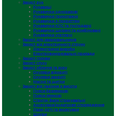
Захист рук
Рукавиці
Рукавички одноразові
Рукавички трикотажні
Рукавички з покриттям
Рукавички КЛС та господарчі
Рукавички шкіряні та комбіновані
Рукавички утеплені
Захист для зварювальників
Захист від електричного струму
Діелектричні вироби
Електровимірювальні прилади
Захист голови
Захист слуху
Захист обличчя та зору
Окуляри відкриті
Окуляри закриті
Маски та щитки
Захист від падіння з висоти
Пояси безлямкові
Пояси лямкові
Стропи, фали страхувальні
Аксесуари/додаткове спорядження
Лази, кігті та аксесуари
Шнури