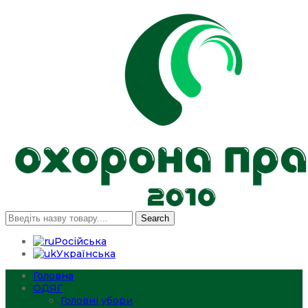
Search
Російська
Українська
Головна
ОДЯГ
Головні убори