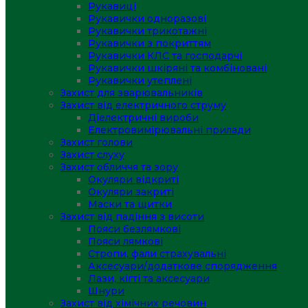
Рукавиці
Рукавички одноразові
Рукавички трикотажні
Рукавички з покриттям
Рукавички КЛС та господарчі
Рукавички шкіряні та комбіновані
Рукавички утеплені
Захист для зварювальників
Захист від електричного струму
Діелектричні вироби
Електровимірювальні прилади
Захист голови
Захист слуху
Захист обличчя та зору
Окуляри відкриті
Окуляри закриті
Маски та щитки
Захист від падіння з висоти
Пояси безлямкові
Пояси лямкові
Стропи, фали страхувальні
Аксесуари/додаткове спорядження
Лази, кігті та аксесуари
Шнури
Захист від хімічних речовин