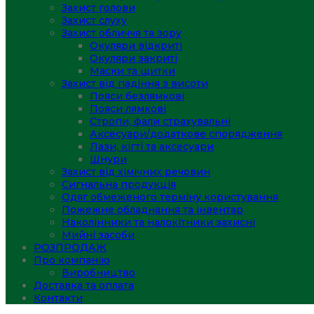
Захист голови
Захист слуху
Захист обличчя та зору
Окуляри відкриті
Окуляри закриті
Маски та щитки
Захист від падіння з висоти
Пояси безлямкові
Пояси лямкові
Стропи, фали страхувальні
Аксесуари/додаткове спорядження
Лази, кігті та аксесуари
Шнури
Захист від хімічних речовин
Сигнальна продукція
Одяг обмеженого терміну користування
Пожежне обладнання та інвентар
Наколінники та налокітники захисні
Мийні засоби
РОЗПРОДАЖ
Про компанію
Виробництво
Доставка та оплата
Контакти