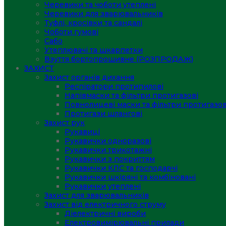
Черевики та чоботи утеплені
Черевики для зварювальників
Туфлі, кросівки та сандалі
Чоботи гумові
Сабо
Утеплювачі та шкарпетки
Взуття бортопрошивне (РОЗПРОДАЖ)
ЗАХИСТ
Захист органів дихання
Респіратори протипилові
Напівмаски та фільтри протигазові
Повнолицеві маски та фільтри протигазов
Протигази шлангові
Захист рук
Рукавиці
Рукавички одноразові
Рукавички трикотажні
Рукавички з покриттям
Рукавички КЛС та господарчі
Рукавички шкіряні та комбіновані
Рукавички утеплені
Захист для зварювальників
Захист від електричного струму
Діелектричні вироби
Електровимірювальні прилади