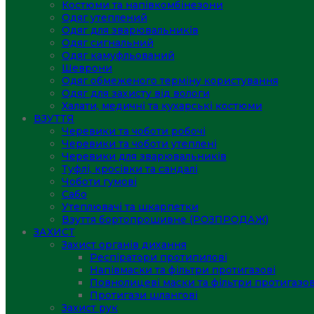
Костюми та напівкомбінезони
Одяг утеплений
Одяг для зварювальників
Одяг сигнальний
Одяг камуфльований
Шеврони
Одяг обмеженого терміну користування
Одяг для захисту від вологи
Халати, медичні та кухарські костюми
ВЗУТТЯ
Черевики та чоботи робочі
Черевики та чоботи утеплені
Черевики для зварювальників
Туфлі, кросівки та сандалі
Чоботи гумові
Сабо
Утеплювачі та шкарпетки
Взуття бортопрошивне (РОЗПРОДАЖ)
ЗАХИСТ
Захист органів дихання
Респіратори протипилові
Напівмаски та фільтри протигазові
Повнолицеві маски та фільтри протигазов
Протигази шлангові
Захист рук