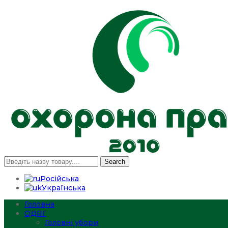
Search
Російська
Українська
Головна
ОДЯГ
Головні убори