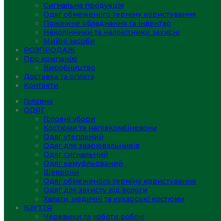
Сигнальна продукція
Одяг обмеженого терміну користування
Пожежне обладнання та інвентар
Наколінники та налокітники захисні
Мийні засоби
РОЗПРОДАЖ
Про компанію
Виробництво
Доставка та оплата
Контакти
Головна
ОДЯГ
Головні убори
Костюми та напівкомбінезони
Одяг утеплений
Одяг для зварювальників
Одяг сигнальний
Одяг камуфльований
Шеврони
Одяг обмеженого терміну користування
Одяг для захисту від вологи
Халати, медичні та кухарські костюми
ВЗУТТЯ
Черевики та чоботи робочі