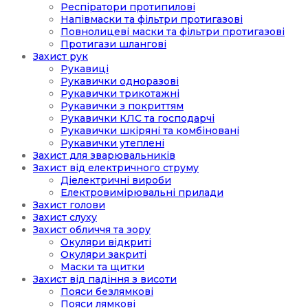
Респіратори протипилові
Напівмаски та фільтри протигазові
Повнолицеві маски та фільтри протигазові
Протигази шлангові
Захист рук
Рукавиці
Рукавички одноразові
Рукавички трикотажні
Рукавички з покриттям
Рукавички КЛС та господарчі
Рукавички шкіряні та комбіновані
Рукавички утеплені
Захист для зварювальників
Захист від електричного струму
Діелектричні вироби
Електровимірювальні прилади
Захист голови
Захист слуху
Захист обличчя та зору
Окуляри відкриті
Окуляри закриті
Маски та щитки
Захист від падіння з висоти
Пояси безлямкові
Пояси лямкові