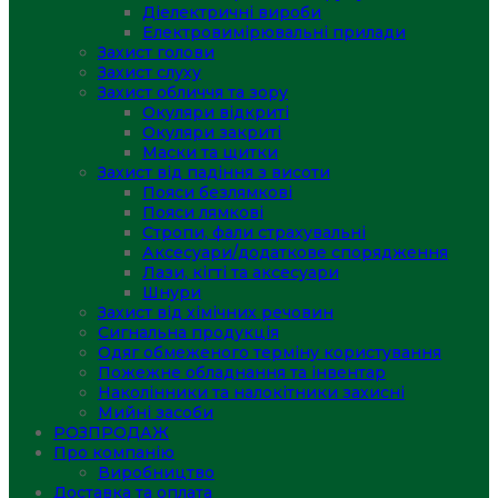
Діелектричні вироби
Електровимірювальні прилади
Захист голови
Захист слуху
Захист обличчя та зору
Окуляри відкриті
Окуляри закриті
Маски та щитки
Захист від падіння з висоти
Пояси безлямкові
Пояси лямкові
Стропи, фали страхувальні
Аксесуари/додаткове спорядження
Лази, кігті та аксесуари
Шнури
Захист від хімічних речовин
Сигнальна продукція
Одяг обмеженого терміну користування
Пожежне обладнання та інвентар
Наколінники та налокітники захисні
Мийні засоби
РОЗПРОДАЖ
Про компанію
Виробництво
Доставка та оплата