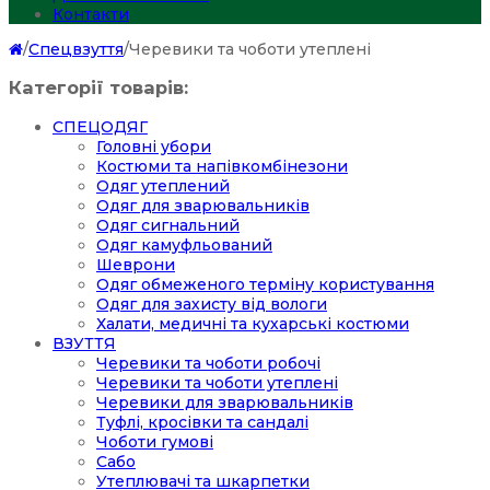
Контакти
/
Спецвзуття
/
Черевики та чоботи утеплені
Категорії товарів:
СПЕЦОДЯГ
Головні убори
Костюми та напівкомбінезони
Одяг утеплений
Одяг для зварювальників
Одяг сигнальний
Одяг камуфльований
Шеврони
Одяг обмеженого терміну користування
Одяг для захисту від вологи
Халати, медичні та кухарські костюми
ВЗУТТЯ
Черевики та чоботи робочі
Черевики та чоботи утеплені
Черевики для зварювальників
Туфлі, кросівки та сандалі
Чоботи гумові
Сабо
Утеплювачі та шкарпетки