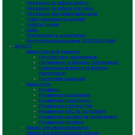
Черевики та чоботи робочі
Черевики та чоботи утеплені
Черевики для зварювальників
Туфлі, кросівки та сандалі
Чоботи гумові
Сабо
Утеплювачі та шкарпетки
Взуття бортопрошивне (РОЗПРОДАЖ)
ЗАХИСТ
Захист органів дихання
Респіратори протипилові
Напівмаски та фільтри протигазові
Повнолицеві маски та фільтри
протигазові
Протигази шлангові
Захист рук
Рукавиці
Рукавички одноразові
Рукавички трикотажні
Рукавички з покриттям
Рукавички КЛС та господарчі
Рукавички шкіряні та комбіновані
Рукавички утеплені
Захист для зварювальників
Захист від електричного струму