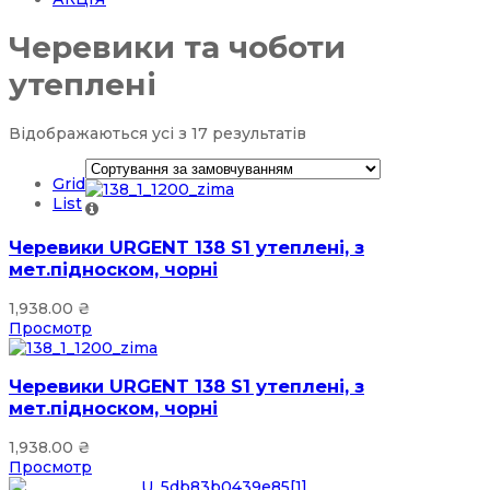
Черевики та чоботи
утеплені
Відображаються усі з 17 результатів
Grid
List
Черевики URGENT 138 S1 утеплені, з
мет.підноском, чорні
1,938.00
₴
Просмотр
Черевики URGENT 138 S1 утеплені, з
мет.підноском, чорні
1,938.00
₴
Просмотр