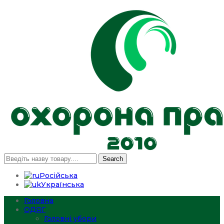
Search
Російська
Українська
Головна
ОДЯГ
Головні убори