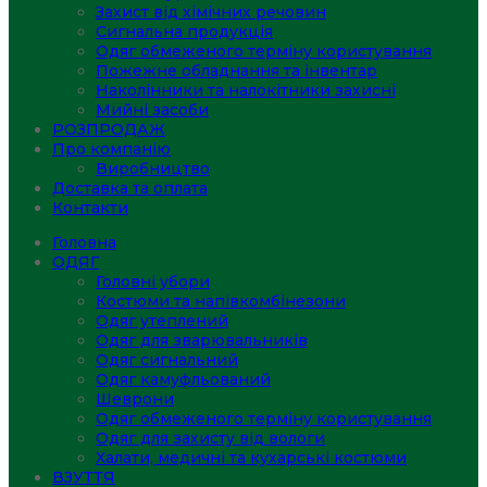
Захист від хімічних речовин
Сигнальна продукція
Одяг обмеженого терміну користування
Пожежне обладнання та інвентар
Наколінники та налокітники захисні
Мийні засоби
РОЗПРОДАЖ
Про компанію
Виробництво
Доставка та оплата
Контакти
Головна
ОДЯГ
Головні убори
Костюми та напівкомбінезони
Одяг утеплений
Одяг для зварювальників
Одяг сигнальний
Одяг камуфльований
Шеврони
Одяг обмеженого терміну користування
Одяг для захисту від вологи
Халати, медичні та кухарські костюми
ВЗУТТЯ