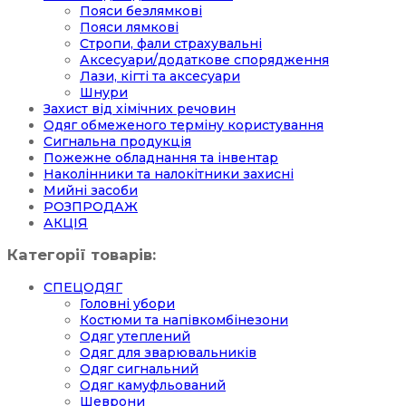
Пояси безлямкові
Пояси лямкові
Стропи, фали страхувальні
Аксесуари/додаткове спорядження
Лази, кігті та аксесуари
Шнури
Захист від хімічних речовин
Одяг обмеженого терміну користування
Сигнальна продукція
Пожежне обладнання та інвентар
Наколінники та налокітники захисні
Мийні засоби
РОЗПРОДАЖ
АКЦІЯ
Категорії товарів:
СПЕЦОДЯГ
Головні убори
Костюми та напівкомбінезони
Одяг утеплений
Одяг для зварювальників
Одяг сигнальний
Одяг камуфльований
Шеврони