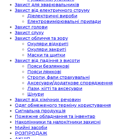
Захист для зварювальників
Захист від електричного струму
Діелектричні вироби
Електровимірювальні прилади
Захист голови
Захист слуху
Захист обличчя та зору
Окуляри відкриті
Окуляри закриті
Маски та щитки
Захист від падіння з висоти
Пояси безлямкові
Пояси лямкові
Стропи, фали страхувальні
Аксесуари/додаткове спорядження
Лази, кігті та аксесуари
Шнури
Захист від хімічних речовин
Одяг обмеженого терміну користування
Сигнальна продукція
Пожежне обладнання та інвентар
Наколінники та налокітники захисні
Мийні засоби
РОЗПРОДАЖ
АКЦІЯ