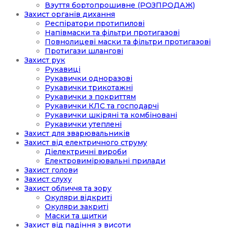
Взуття бортопрошивне (РОЗПРОДАЖ)
Захист органів дихання
Респіратори протипилові
Напівмаски та фільтри протигазові
Повнолицеві маски та фільтри протигазові
Протигази шлангові
Захист рук
Рукавиці
Рукавички одноразові
Рукавички трикотажні
Рукавички з покриттям
Рукавички КЛС та господарчі
Рукавички шкіряні та комбіновані
Рукавички утеплені
Захист для зварювальників
Захист від електричного струму
Діелектричні вироби
Електровимірювальні прилади
Захист голови
Захист слуху
Захист обличчя та зору
Окуляри відкриті
Окуляри закриті
Маски та щитки
Захист від падіння з висоти