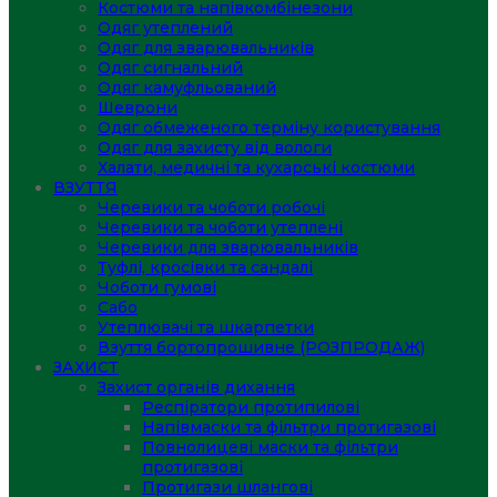
Костюми та напівкомбінезони
Одяг утеплений
Одяг для зварювальників
Одяг сигнальний
Одяг камуфльований
Шеврони
Одяг обмеженого терміну користування
Одяг для захисту від вологи
Халати, медичні та кухарські костюми
ВЗУТТЯ
Черевики та чоботи робочі
Черевики та чоботи утеплені
Черевики для зварювальників
Туфлі, кросівки та сандалі
Чоботи гумові
Сабо
Утеплювачі та шкарпетки
Взуття бортопрошивне (РОЗПРОДАЖ)
ЗАХИСТ
Захист органів дихання
Респіратори протипилові
Напівмаски та фільтри протигазові
Повнолицеві маски та фільтри
протигазові
Протигази шлангові