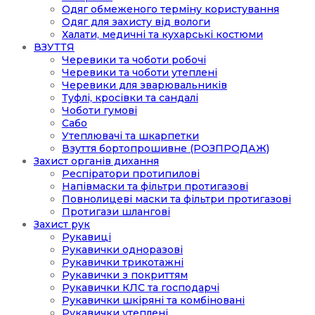
Одяг обмеженого терміну користування
Одяг для захисту від вологи
Халати, медичні та кухарські костюми
ВЗУТТЯ
Черевики та чоботи робочі
Черевики та чоботи утеплені
Черевики для зварювальників
Туфлі, кросівки та сандалі
Чоботи гумові
Сабо
Утеплювачі та шкарпетки
Взуття бортопрошивне (РОЗПРОДАЖ)
Захист органів дихання
Респіратори протипилові
Напівмаски та фільтри протигазові
Повнолицеві маски та фільтри протигазові
Протигази шлангові
Захист рук
Рукавиці
Рукавички одноразові
Рукавички трикотажні
Рукавички з покриттям
Рукавички КЛС та господарчі
Рукавички шкіряні та комбіновані
Рукавички утеплені