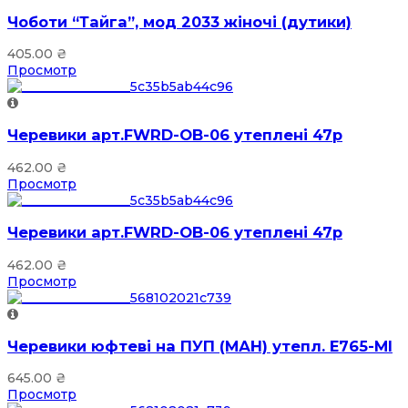
Чоботи “Тайга”, мод 2033 жіночі (дутики)
405.00
₴
Просмотр
Черевики арт.FWRD-OB-06 утеплені 47р
462.00
₴
Просмотр
Черевики арт.FWRD-OB-06 утеплені 47р
462.00
₴
Просмотр
Черевики юфтеві на ПУП (МАН) утепл. Е765-МІ
645.00
₴
Просмотр