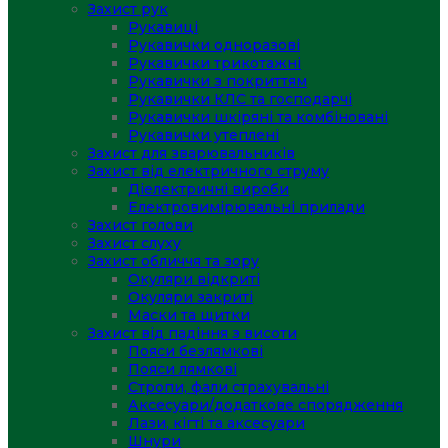
Захист рук
Рукавиці
Рукавички одноразові
Рукавички трикотажні
Рукавички з покриттям
Рукавички КЛС та господарчі
Рукавички шкіряні та комбіновані
Рукавички утеплені
Захист для зварювальників
Захист від електричного струму
Діелектричні вироби
Електровимірювальні прилади
Захист голови
Захист слуху
Захист обличчя та зору
Окуляри відкриті
Окуляри закриті
Маски та щитки
Захист від падіння з висоти
Пояси безлямкові
Пояси лямкові
Стропи, фали страхувальні
Аксесуари/додаткове спорядження
Лази, кігті та аксесуари
Шнури