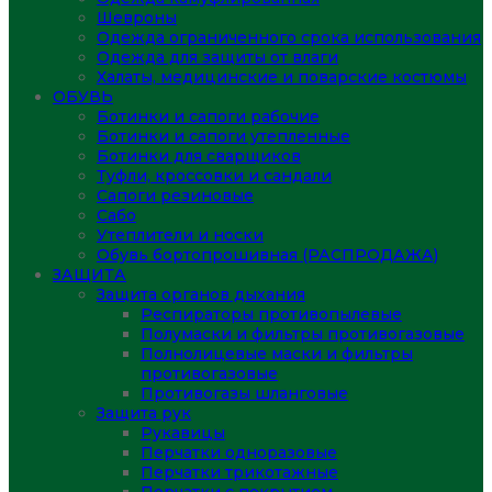
Шевроны
Одежда ограниченного срока использования
Одежда для защиты от влаги
Халаты, медицинские и поварские костюмы
ОБУВЬ
Ботинки и сапоги рабочие
Ботинки и сапоги утепленные
Ботинки для сварщиков
Туфли, кроссовки и сандали
Сапоги резиновые
Сабо
Утеплители и носки
Обувь бортопрошивная (РАСПРОДАЖА)
ЗАЩИТА
Защита органов дыхания
Респираторы противопылевые
Полумаски и фильтры противогазовые
Полнолицевые маски и фильтры
противогазовые
Противогазы шланговые
Защита рук
Рукавицы
Перчатки одноразовые
Перчатки трикотажные