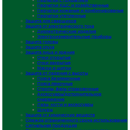
Перчатки с покрытием
Перчатки КЩС и хозяйственные
Перчатки кожаные и комбинированые
Перчатки утепленные
Защита для сварщиков
Защита от электрического тока
Диэлектрические изделия
Электроизмерительные приборы
Защита головы
Защита слуха
Защита лица и зрения
Очки открытые
Очки закрытые
Маски и щитки
Защита от падения с высоты
Пояса безлямочные
Пояса лямочные
Стропы, фалы страховочные
Аксессуары/дополнительное
снаряжение
Лазы, когти и аксессуары
Шнуры
Защита от химических веществ
Одежда ограниченного срока использования
Сигнальная продукция