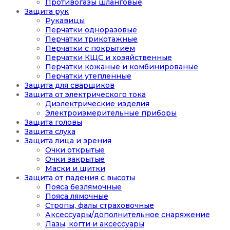
Противогазы шланговые
Защита рук
Рукавицы
Перчатки одноразовые
Перчатки трикотажные
Перчатки с покрытием
Перчатки КЩС и хозяйственные
Перчатки кожаные и комбинированые
Перчатки утепленные
Защита для сварщиков
Защита от электрического тока
Диэлектрические изделия
Электроизмерительные приборы
Защита головы
Защита слуха
Защита лица и зрения
Очки открытые
Очки закрытые
Маски и щитки
Защита от падения с высоты
Пояса безлямочные
Пояса лямочные
Стропы, фалы страховочные
Аксессуары/дополнительное снаряжение
Лазы, когти и аксессуары