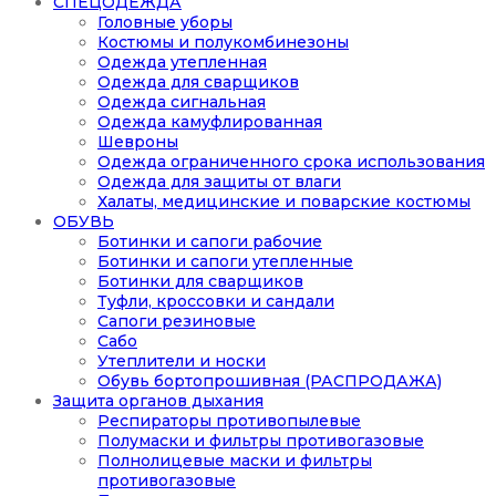
СПЕЦОДЕЖДА
Головные уборы
Костюмы и полукомбинезоны
Одежда утепленная
Одежда для сварщиков
Одежда сигнальная
Одежда камуфлированная
Шевроны
Одежда ограниченного срока использования
Одежда для защиты от влаги
Халаты, медицинские и поварские костюмы
ОБУВЬ
Ботинки и сапоги рабочие
Ботинки и сапоги утепленные
Ботинки для сварщиков
Туфли, кроссовки и сандали
Сапоги резиновые
Сабо
Утеплители и носки
Обувь бортопрошивная (РАСПРОДАЖА)
Защита органов дыхания
Респираторы противопылевые
Полумаски и фильтры противогазовые
Полнолицевые маски и фильтры
противогазовые