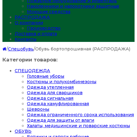
Пожарное оборудование и инвентарь
Наколенники и налокотники защитные
Моющие средства
РАСПРОДАЖА
О компании
Производство
Доставка и оплата
Контакты
/
Спецобувь
/
Обувь бортопрошивная (РАСПРОДАЖА)
Категории товаров:
СПЕЦОДЕЖДА
Головные уборы
Костюмы и полукомбинезоны
Одежда утепленная
Одежда для сварщиков
Одежда сигнальная
Одежда камуфлированная
Шевроны
Одежда ограниченного срока использования
Одежда для защиты от влаги
Халаты, медицинские и поварские костюмы
ОБУВЬ
Ботинки и сапоги рабочие