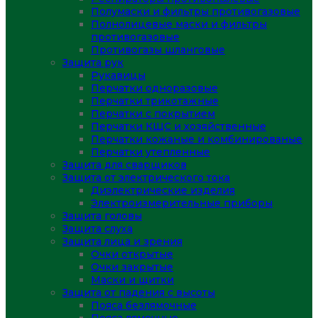
Полумаски и фильтры противогазовые
Полнолицевые маски и фильтры
противогазовые
Противогазы шланговые
Защита рук
Рукавицы
Перчатки одноразовые
Перчатки трикотажные
Перчатки с покрытием
Перчатки КЩС и хозяйственные
Перчатки кожаные и комбинированые
Перчатки утепленные
Защита для сварщиков
Защита от электрического тока
Диэлектрические изделия
Электроизмерительные приборы
Защита головы
Защита слуха
Защита лица и зрения
Очки открытые
Очки закрытые
Маски и щитки
Защита от падения с высоты
Пояса безлямочные