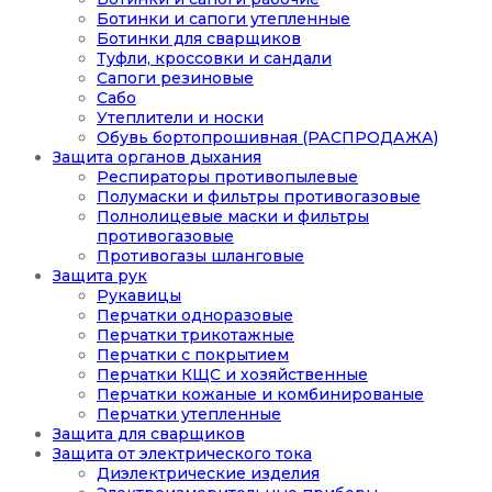
Ботинки и сапоги утепленные
Ботинки для сварщиков
Туфли, кроссовки и сандали
Сапоги резиновые
Сабо
Утеплители и носки
Обувь бортопрошивная (РАСПРОДАЖА)
Защита органов дыхания
Респираторы противопылевые
Полумаски и фильтры противогазовые
Полнолицевые маски и фильтры
противогазовые
Противогазы шланговые
Защита рук
Рукавицы
Перчатки одноразовые
Перчатки трикотажные
Перчатки с покрытием
Перчатки КЩС и хозяйственные
Перчатки кожаные и комбинированые
Перчатки утепленные
Защита для сварщиков
Защита от электрического тока
Диэлектрические изделия