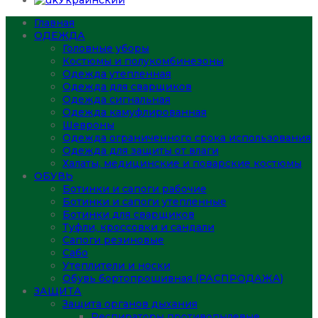
Украинский
Главная
ОДЕЖДА
Головные уборы
Костюмы и полукомбинезоны
Одежда утепленная
Одежда для сварщиков
Одежда сигнальная
Одежда камуфлированная
Шевроны
Одежда ограниченного срока использования
Одежда для защиты от влаги
Халаты, медицинские и поварские костюмы
ОБУВЬ
Ботинки и сапоги рабочие
Ботинки и сапоги утепленные
Ботинки для сварщиков
Туфли, кроссовки и сандали
Сапоги резиновые
Сабо
Утеплители и носки
Обувь бортопрошивная (РАСПРОДАЖА)
ЗАЩИТА
Защита органов дыхания
Респираторы противопылевые