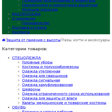
Пожарное оборудование и инвентарь
Наколенники и налокотники защитные
Моющие средства
РАСПРОДАЖА
О компании
Производство
Доставка и оплата
Контакты
/
Защита от падения с высоты
/
Лазы, когти и аксессуары
Категории товаров:
СПЕЦОДЕЖДА
Головные уборы
Костюмы и полукомбинезоны
Одежда утепленная
Одежда для сварщиков
Одежда сигнальная
Одежда камуфлированная
Шевроны
Одежда ограниченного срока использования
Одежда для защиты от влаги
Халаты, медицинские и поварские костюмы
ОБУВЬ
Ботинки и сапоги рабочие