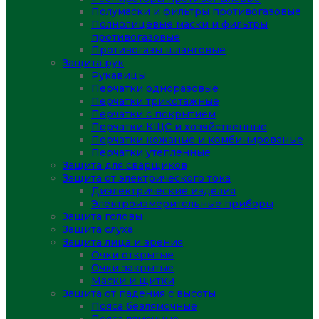
Полумаски и фильтры противогазовые
Полнолицевые маски и фильтры
противогазовые
Противогазы шланговые
Защита рук
Рукавицы
Перчатки одноразовые
Перчатки трикотажные
Перчатки с покрытием
Перчатки КЩС и хозяйственные
Перчатки кожаные и комбинированые
Перчатки утепленные
Защита для сварщиков
Защита от электрического тока
Диэлектрические изделия
Электроизмерительные приборы
Защита головы
Защита слуха
Защита лица и зрения
Очки открытые
Очки закрытые
Маски и щитки
Защита от падения с высоты
Пояса безлямочные