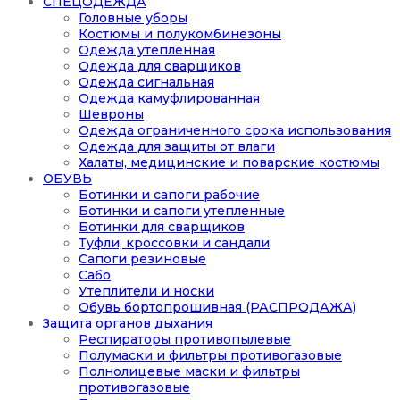
СПЕЦОДЕЖДА
Головные уборы
Костюмы и полукомбинезоны
Одежда утепленная
Одежда для сварщиков
Одежда сигнальная
Одежда камуфлированная
Шевроны
Одежда ограниченного срока использования
Одежда для защиты от влаги
Халаты, медицинские и поварские костюмы
ОБУВЬ
Ботинки и сапоги рабочие
Ботинки и сапоги утепленные
Ботинки для сварщиков
Туфли, кроссовки и сандали
Сапоги резиновые
Сабо
Утеплители и носки
Обувь бортопрошивная (РАСПРОДАЖА)
Защита органов дыхания
Респираторы противопылевые
Полумаски и фильтры противогазовые
Полнолицевые маски и фильтры
противогазовые