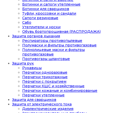
Ботинки и сапоги утепленные
Ботинки для сварщиков
Туфли, кроссовки и сандали
Сапоги резиновые
Сабо
Утеплители и носки
Обувь бортопрошивная (РАСПРОДАЖА)
Защита органов дыхания
Респираторы противопылевые
Полумаски и фильтры противогазовые
Полнолицевые маски и фильтры
противогазовые
Противогазы шланговые
Защита рук
Рукавицы
Перчатки одноразовые
Перчатки трикотажные
Перчатки с покрытием
Перчатки КЩС и хозяйственные
Перчатки кожаные и комбинированые
Перчатки утепленные
Защита для сварщиков
Защита от электрического тока
Диэлектрические изделия