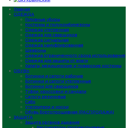
Украинский
Главная
ОДЕЖДА
Головные уборы
Костюмы и полукомбинезоны
Одежда утепленная
Одежда для сварщиков
Одежда сигнальная
Одежда камуфлированная
Шевроны
Одежда ограниченного срока использования
Одежда для защиты от влаги
Халаты, медицинские и поварские костюмы
ОБУВЬ
Ботинки и сапоги рабочие
Ботинки и сапоги утепленные
Ботинки для сварщиков
Туфли, кроссовки и сандали
Сапоги резиновые
Сабо
Утеплители и носки
Обувь бортопрошивная (РАСПРОДАЖА)
ЗАЩИТА
Защита органов дыхания
Респираторы противопылевые