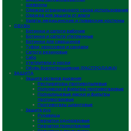
Шевроны
Одежда ограниченного срока использования
Одежда для защиты от влаги
Халаты, медицинские и поварские костюмы
ОБУВЬ
Ботинки и сапоги рабочие
Ботинки и сапоги утепленные
Ботинки для сварщиков
Туфли, кроссовки и сандали
Сапоги резиновые
Сабо
Утеплители и носки
Обувь бортопрошивная (РАСПРОДАЖА)
ЗАЩИТА
Защита органов дыхания
Респираторы противопылевые
Полумаски и фильтры противогазовые
Полнолицевые маски и фильтры
противогазовые
Противогазы шланговые
Защита рук
Рукавицы
Перчатки одноразовые
Перчатки трикотажные