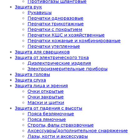
Противогазы шланговые
Защита рук
Рукавицы
Перчатки одноразовые
Перчатки трикотажные
Перчатки с покрытием
Перчатки КЩС и хозяйственные
Перчатки кожаные и комбинированые
Перчатки утепленные
Защита для сварщиков
Защита от электрического тока
Диэлектрические изделия
Электроизмерительные приборы
Защита головы
Защита слуха
Защита лица и зрения
Очки открытые
Очки закрытые
Маски и щитки
Защита от падения с высоты
Пояса безлямочные
Пояса лямочные
Стропы, фалы страховочные
Аксессуары/дополнительное снаряжение
Лазы, когти и аксессуары