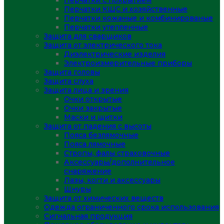
Перчатки с покрытием
Перчатки КЩС и хозяйственные
Перчатки кожаные и комбинированые
Перчатки утепленные
Защита для сварщиков
Защита от электрического тока
Диэлектрические изделия
Электроизмерительные приборы
Защита головы
Защита слуха
Защита лица и зрения
Очки открытые
Очки закрытые
Маски и щитки
Защита от падения с высоты
Пояса безлямочные
Пояса лямочные
Стропы, фалы страховочные
Аксессуары/дополнительное
снаряжение
Лазы, когти и аксессуары
Шнуры
Защита от химических веществ
Одежда ограниченного срока использования
Сигнальная продукция