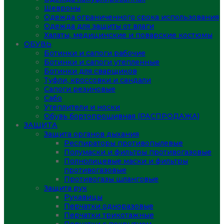
Шевроны
Одежда ограниченного срока использования
Одежда для защиты от влаги
Халаты, медицинские и поварские костюмы
ОБУВЬ
Ботинки и сапоги рабочие
Ботинки и сапоги утепленные
Ботинки для сварщиков
Туфли, кроссовки и сандали
Сапоги резиновые
Сабо
Утеплители и носки
Обувь бортопрошивная (РАСПРОДАЖА)
ЗАЩИТА
Защита органов дыхания
Респираторы противопылевые
Полумаски и фильтры противогазовые
Полнолицевые маски и фильтры
противогазовые
Противогазы шланговые
Защита рук
Рукавицы
Перчатки одноразовые
Перчатки трикотажные