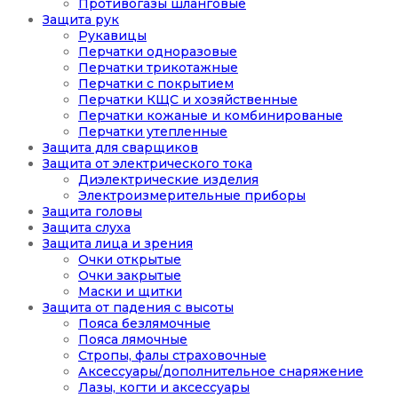
Противогазы шланговые
Защита рук
Рукавицы
Перчатки одноразовые
Перчатки трикотажные
Перчатки с покрытием
Перчатки КЩС и хозяйственные
Перчатки кожаные и комбинированые
Перчатки утепленные
Защита для сварщиков
Защита от электрического тока
Диэлектрические изделия
Электроизмерительные приборы
Защита головы
Защита слуха
Защита лица и зрения
Очки открытые
Очки закрытые
Маски и щитки
Защита от падения с высоты
Пояса безлямочные
Пояса лямочные
Стропы, фалы страховочные
Аксессуары/дополнительное снаряжение
Лазы, когти и аксессуары