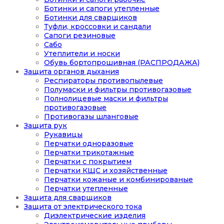
Ботинки и сапоги утепленные
Ботинки для сварщиков
Туфли, кроссовки и сандали
Сапоги резиновые
Сабо
Утеплители и носки
Обувь бортопрошивная (РАСПРОДАЖА)
Защита органов дыхания
Респираторы противопылевые
Полумаски и фильтры противогазовые
Полнолицевые маски и фильтры
противогазовые
Противогазы шланговые
Защита рук
Рукавицы
Перчатки одноразовые
Перчатки трикотажные
Перчатки с покрытием
Перчатки КЩС и хозяйственные
Перчатки кожаные и комбинированые
Перчатки утепленные
Защита для сварщиков
Защита от электрического тока
Диэлектрические изделия