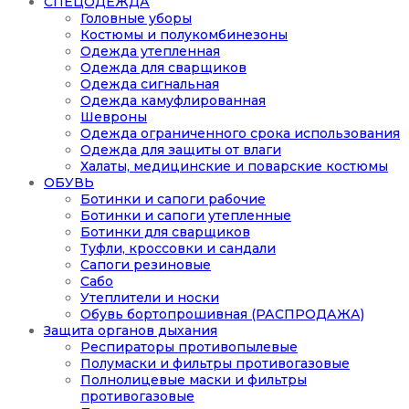
СПЕЦОДЕЖДА
Головные уборы
Костюмы и полукомбинезоны
Одежда утепленная
Одежда для сварщиков
Одежда сигнальная
Одежда камуфлированная
Шевроны
Одежда ограниченного срока использования
Одежда для защиты от влаги
Халаты, медицинские и поварские костюмы
ОБУВЬ
Ботинки и сапоги рабочие
Ботинки и сапоги утепленные
Ботинки для сварщиков
Туфли, кроссовки и сандали
Сапоги резиновые
Сабо
Утеплители и носки
Обувь бортопрошивная (РАСПРОДАЖА)
Защита органов дыхания
Респираторы противопылевые
Полумаски и фильтры противогазовые
Полнолицевые маски и фильтры
противогазовые