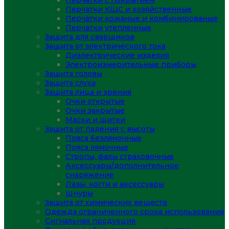
Перчатки с покрытием
Перчатки КЩС и хозяйственные
Перчатки кожаные и комбинированые
Перчатки утепленные
Защита для сварщиков
Защита от электрического тока
Диэлектрические изделия
Электроизмерительные приборы
Защита головы
Защита слуха
Защита лица и зрения
Очки открытые
Очки закрытые
Маски и щитки
Защита от падения с высоты
Пояса безлямочные
Пояса лямочные
Стропы, фалы страховочные
Аксессуары/дополнительное
снаряжение
Лазы, когти и аксессуары
Шнуры
Защита от химических веществ
Одежда ограниченного срока использования
Сигнальная продукция