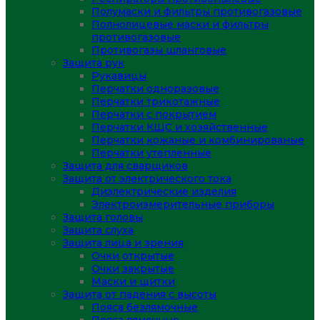
Полумаски и фильтры противогазовые
Полнолицевые маски и фильтры
противогазовые
Противогазы шланговые
Защита рук
Рукавицы
Перчатки одноразовые
Перчатки трикотажные
Перчатки с покрытием
Перчатки КЩС и хозяйственные
Перчатки кожаные и комбинированые
Перчатки утепленные
Защита для сварщиков
Защита от электрического тока
Диэлектрические изделия
Электроизмерительные приборы
Защита головы
Защита слуха
Защита лица и зрения
Очки открытые
Очки закрытые
Маски и щитки
Защита от падения с высоты
Пояса безлямочные