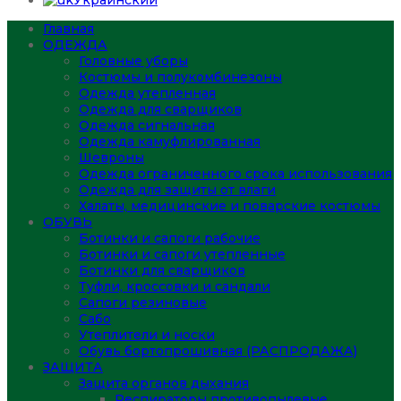
Украинский
Главная
ОДЕЖДА
Головные уборы
Костюмы и полукомбинезоны
Одежда утепленная
Одежда для сварщиков
Одежда сигнальная
Одежда камуфлированная
Шевроны
Одежда ограниченного срока использования
Одежда для защиты от влаги
Халаты, медицинские и поварские костюмы
ОБУВЬ
Ботинки и сапоги рабочие
Ботинки и сапоги утепленные
Ботинки для сварщиков
Туфли, кроссовки и сандали
Сапоги резиновые
Сабо
Утеплители и носки
Обувь бортопрошивная (РАСПРОДАЖА)
ЗАЩИТА
Защита органов дыхания
Респираторы противопылевые