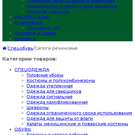
Пожарное оборудование и инвентарь
Наколенники и налокотники защитные
Моющие средства
РАСПРОДАЖА
О компании
Производство
Доставка и оплата
Контакты
/
Спецобувь
/
Сапоги резиновые
Категории товаров:
СПЕЦОДЕЖДА
Головные уборы
Костюмы и полукомбинезоны
Одежда утепленная
Одежда для сварщиков
Одежда сигнальная
Одежда камуфлированная
Шевроны
Одежда ограниченного срока использования
Одежда для защиты от влаги
Халаты, медицинские и поварские костюмы
ОБУВЬ
Ботинки и сапоги рабочие