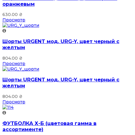
оранжевым
630.00
₴
Просмотр
Шорты URGENT мод. URG-Y, цвет черный с
желтым
804.00
₴
Просмотр
Шорты URGENT мод. URG-Y, цвет черный с
желтым
804.00
₴
Просмотр
ФУТБОЛКА Х-Б (цветовая гамма в
ассортименте)