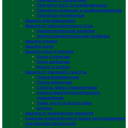
Перчатки с покрытием
Перчатки КЩС и хозяйственные
Перчатки кожаные и комбинированые
Перчатки утепленные
Защита для сварщиков
Защита от электрического тока
Диэлектрические изделия
Электроизмерительные приборы
Защита головы
Защита слуха
Защита лица и зрения
Очки открытые
Очки закрытые
Маски и щитки
Защита от падения с высоты
Пояса безлямочные
Пояса лямочные
Стропы, фалы страховочные
Аксессуары/дополнительное
снаряжение
Лазы, когти и аксессуары
Шнуры
Защита от химических веществ
Одежда ограниченного срока использования
Сигнальная продукция