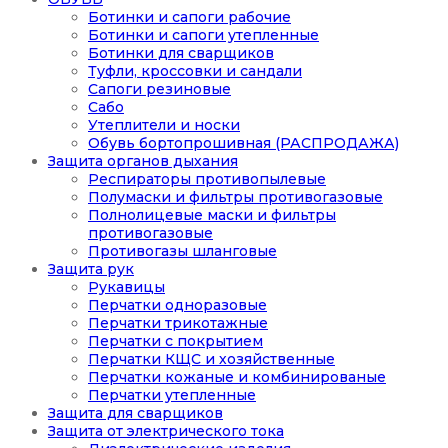
Ботинки и сапоги рабочие
Ботинки и сапоги утепленные
Ботинки для сварщиков
Туфли, кроссовки и сандали
Сапоги резиновые
Сабо
Утеплители и носки
Обувь бортопрошивная (РАСПРОДАЖА)
Защита органов дыхания
Респираторы противопылевые
Полумаски и фильтры противогазовые
Полнолицевые маски и фильтры
противогазовые
Противогазы шланговые
Защита рук
Рукавицы
Перчатки одноразовые
Перчатки трикотажные
Перчатки с покрытием
Перчатки КЩС и хозяйственные
Перчатки кожаные и комбинированые
Перчатки утепленные
Защита для сварщиков
Защита от электрического тока