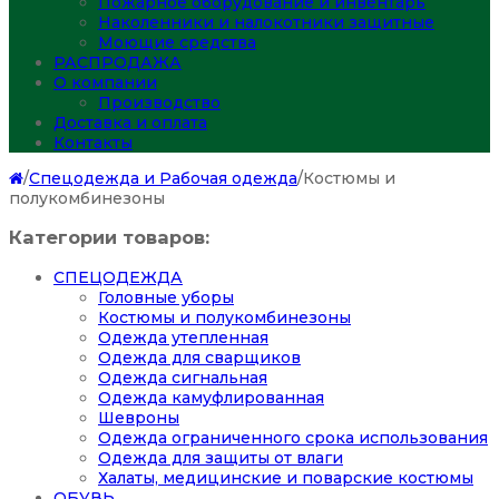
Пожарное оборудование и инвентарь
Наколенники и налокотники защитные
Моющие средства
РАСПРОДАЖА
О компании
Производство
Доставка и оплата
Контакты
/
Спецодежда и Рабочая одежда
/
Костюмы и
полукомбинезоны
Категории товаров:
СПЕЦОДЕЖДА
Головные уборы
Костюмы и полукомбинезоны
Одежда утепленная
Одежда для сварщиков
Одежда сигнальная
Одежда камуфлированная
Шевроны
Одежда ограниченного срока использования
Одежда для защиты от влаги
Халаты, медицинские и поварские костюмы
ОБУВЬ