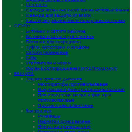
Шевроны
Одежда ограниченного срока использования
Одежда для защиты от влаги
Халаты, медицинские и поварские костюмы
ОБУВЬ
Ботинки и сапоги рабочие
Ботинки и сапоги утепленные
Ботинки для сварщиков
Туфли, кроссовки и сандали
Сапоги резиновые
Сабо
Утеплители и носки
Обувь бортопрошивная (РАСПРОДАЖА)
ЗАЩИТА
Защита органов дыхания
Респираторы противопылевые
Полумаски и фильтры противогазовые
Полнолицевые маски и фильтры
противогазовые
Противогазы шланговые
Защита рук
Рукавицы
Перчатки одноразовые
Перчатки трикотажные