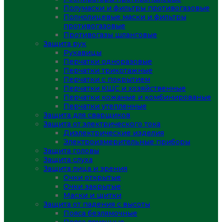
Полумаски и фильтры противогазовые
Полнолицевые маски и фильтры
противогазовые
Противогазы шланговые
Защита рук
Рукавицы
Перчатки одноразовые
Перчатки трикотажные
Перчатки с покрытием
Перчатки КЩС и хозяйственные
Перчатки кожаные и комбинированые
Перчатки утепленные
Защита для сварщиков
Защита от электрического тока
Диэлектрические изделия
Электроизмерительные приборы
Защита головы
Защита слуха
Защита лица и зрения
Очки открытые
Очки закрытые
Маски и щитки
Защита от падения с высоты
Пояса безлямочные