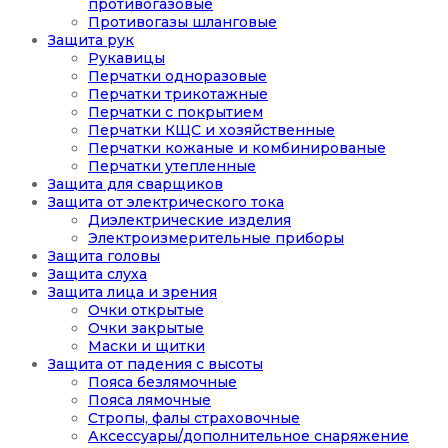
противогазовые
Противогазы шланговые
Защита рук
Рукавицы
Перчатки одноразовые
Перчатки трикотажные
Перчатки с покрытием
Перчатки КЩС и хозяйственные
Перчатки кожаные и комбинированые
Перчатки утепленные
Защита для сварщиков
Защита от электрического тока
Диэлектрические изделия
Электроизмерительные приборы
Защита головы
Защита слуха
Защита лица и зрения
Очки открытые
Очки закрытые
Маски и щитки
Защита от падения с высоты
Пояса безлямочные
Пояса лямочные
Стропы, фалы страховочные
Аксессуары/дополнительное снаряжение