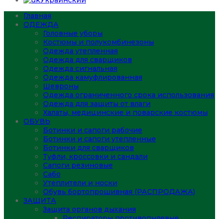
Украинский
Главная
ОДЕЖДА
Головные уборы
Костюмы и полукомбинезоны
Одежда утепленная
Одежда для сварщиков
Одежда сигнальная
Одежда камуфлированная
Шевроны
Одежда ограниченного срока использования
Одежда для защиты от влаги
Халаты, медицинские и поварские костюмы
ОБУВЬ
Ботинки и сапоги рабочие
Ботинки и сапоги утепленные
Ботинки для сварщиков
Туфли, кроссовки и сандали
Сапоги резиновые
Сабо
Утеплители и носки
Обувь бортопрошивная (РАСПРОДАЖА)
ЗАЩИТА
Защита органов дыхания
Респираторы противопылевые