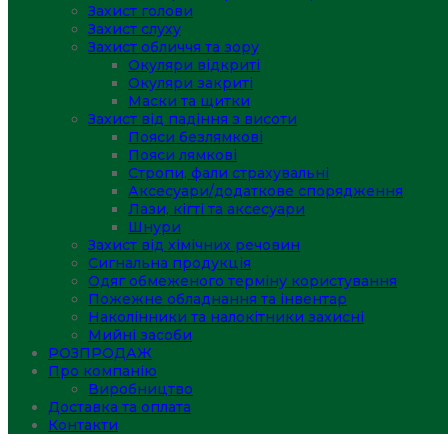
Захист голови
Захист слуху
Захист обличчя та зору
Окуляри відкриті
Окуляри закриті
Маски та щитки
Захист від падіння з висоти
Пояси безлямкові
Пояси лямкові
Стропи, фали страхувальні
Аксесуари/додаткове спорядження
Лази, кігті та аксесуари
Шнури
Захист від хімічних речовин
Сигнальна продукція
Одяг обмеженого терміну користування
Пожежне обладнання та інвентар
Наколінники та налокітники захисні
Мийні засоби
РОЗПРОДАЖ
Про компанію
Виробництво
Доставка та оплата
Контакти