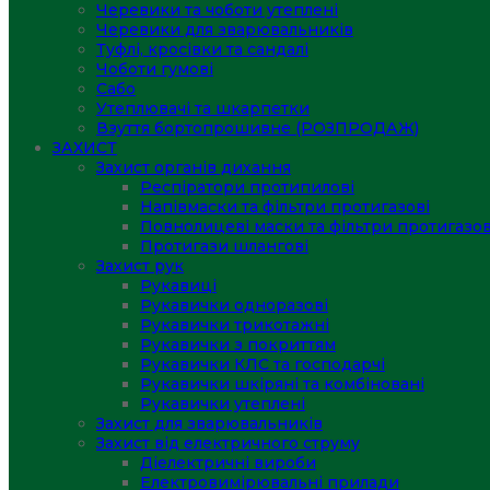
Черевики та чоботи утеплені
Черевики для зварювальників
Туфлі, кросівки та сандалі
Чоботи гумові
Сабо
Утеплювачі та шкарпетки
Взуття бортопрошивне (РОЗПРОДАЖ)
ЗАХИСТ
Захист органів дихання
Респіратори протипилові
Напівмаски та фільтри протигазові
Повнолицеві маски та фільтри протигазов
Протигази шлангові
Захист рук
Рукавиці
Рукавички одноразові
Рукавички трикотажні
Рукавички з покриттям
Рукавички КЛС та господарчі
Рукавички шкіряні та комбіновані
Рукавички утеплені
Захист для зварювальників
Захист від електричного струму
Діелектричні вироби
Електровимірювальні прилади