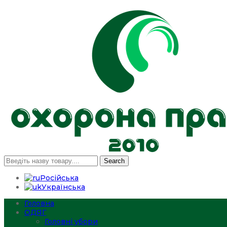
Search
Російська
Українська
Головна
ОДЯГ
Головні убори