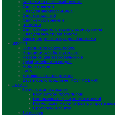
Костюми та напівкомбінезони
Одяг утеплений
Одяг для зварювальників
Одяг сигнальний
Одяг камуфльований
Шеврони
Одяг обмеженого терміну користування
Одяг для захисту від вологи
Халати, медичні та кухарські костюми
ВЗУТТЯ
Черевики та чоботи робочі
Черевики та чоботи утеплені
Черевики для зварювальників
Туфлі, кросівки та сандалі
Чоботи гумові
Сабо
Утеплювачі та шкарпетки
Взуття бортопрошивне (РОЗПРОДАЖ)
ЗАХИСТ
Захист органів дихання
Респіратори протипилові
Напівмаски та фільтри протигазові
Повнолицеві маски та фільтри протигазов
Протигази шлангові
Захист рук