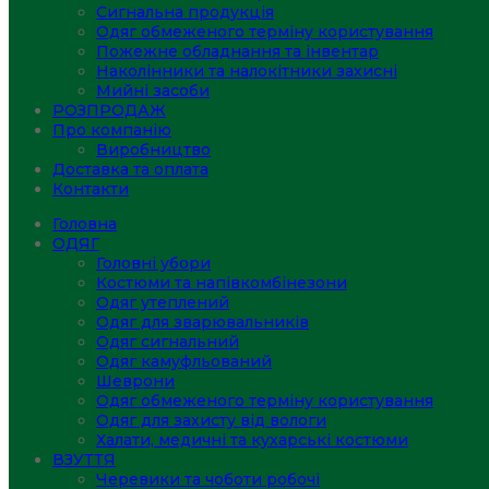
Сигнальна продукція
Одяг обмеженого терміну користування
Пожежне обладнання та інвентар
Наколінники та налокітники захисні
Мийні засоби
РОЗПРОДАЖ
Про компанію
Виробництво
Доставка та оплата
Контакти
Головна
ОДЯГ
Головні убори
Костюми та напівкомбінезони
Одяг утеплений
Одяг для зварювальників
Одяг сигнальний
Одяг камуфльований
Шеврони
Одяг обмеженого терміну користування
Одяг для захисту від вологи
Халати, медичні та кухарські костюми
ВЗУТТЯ
Черевики та чоботи робочі