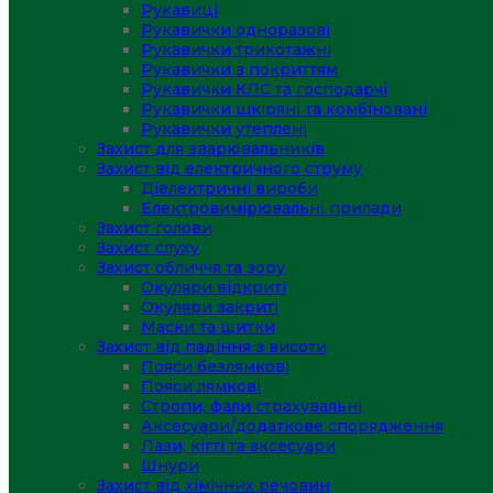
Рукавиці
Рукавички одноразові
Рукавички трикотажні
Рукавички з покриттям
Рукавички КЛС та господарчі
Рукавички шкіряні та комбіновані
Рукавички утеплені
Захист для зварювальників
Захист від електричного струму
Діелектричні вироби
Електровимірювальні прилади
Захист голови
Захист слуху
Захист обличчя та зору
Окуляри відкриті
Окуляри закриті
Маски та щитки
Захист від падіння з висоти
Пояси безлямкові
Пояси лямкові
Стропи, фали страхувальні
Аксесуари/додаткове спорядження
Лази, кігті та аксесуари
Шнури
Захист від хімічних речовин