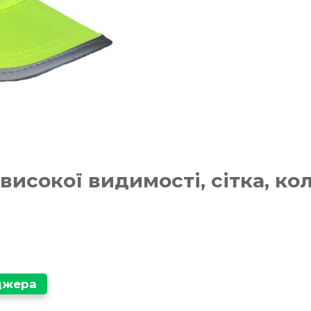
 високої видимості, сітка, к
еджера