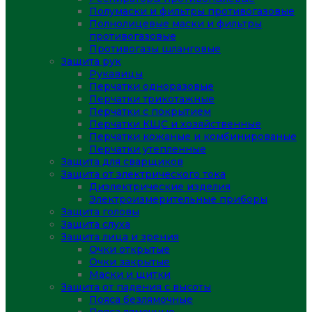
Полумаски и фильтры противогазовые
Полнолицевые маски и фильтры
противогазовые
Противогазы шланговые
Защита рук
Рукавицы
Перчатки одноразовые
Перчатки трикотажные
Перчатки с покрытием
Перчатки КЩС и хозяйственные
Перчатки кожаные и комбинированые
Перчатки утепленные
Защита для сварщиков
Защита от электрического тока
Диэлектрические изделия
Электроизмерительные приборы
Защита головы
Защита слуха
Защита лица и зрения
Очки открытые
Очки закрытые
Маски и щитки
Защита от падения с высоты
Пояса безлямочные