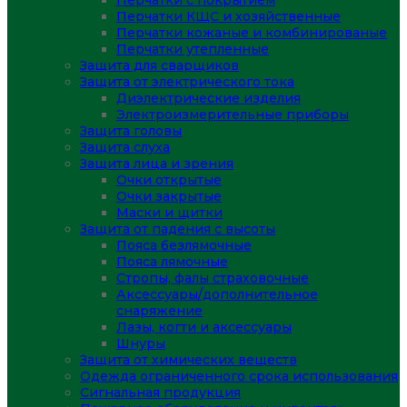
Перчатки с покрытием
Перчатки КЩС и хозяйственные
Перчатки кожаные и комбинированые
Перчатки утепленные
Защита для сварщиков
Защита от электрического тока
Диэлектрические изделия
Электроизмерительные приборы
Защита головы
Защита слуха
Защита лица и зрения
Очки открытые
Очки закрытые
Маски и щитки
Защита от падения с высоты
Пояса безлямочные
Пояса лямочные
Стропы, фалы страховочные
Аксессуары/дополнительное
снаряжение
Лазы, когти и аксессуары
Шнуры
Защита от химических веществ
Одежда ограниченного срока использования
Сигнальная продукция