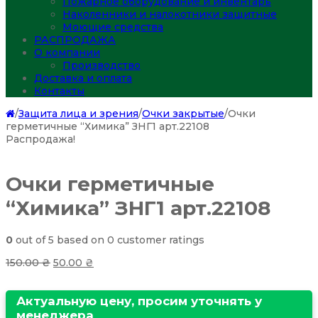
Пожарное оборудование и инвентарь
Наколенники и налокотники защитные
Моющие средства
РАСПРОДАЖА
О компании
Производство
Доставка и оплата
Контакты
/
Защита лица и зрения
/
Очки закрытые
/
Очки
герметичные “Химика” ЗHГ1 арт.22108
Распродажа!
Очки герметичные
“Химика” ЗHГ1 арт.22108
0
out of
5
based on
0
customer ratings
150.00
₴
50.00
₴
Актуальную цену, просим уточнять у
менеджера