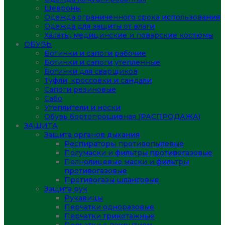
Шевроны
Одежда ограниченного срока использования
Одежда для защиты от влаги
Халаты, медицинские и поварские костюмы
ОБУВЬ
Ботинки и сапоги рабочие
Ботинки и сапоги утепленные
Ботинки для сварщиков
Туфли, кроссовки и сандали
Сапоги резиновые
Сабо
Утеплители и носки
Обувь бортопрошивная (РАСПРОДАЖА)
ЗАЩИТА
Защита органов дыхания
Респираторы противопылевые
Полумаски и фильтры противогазовые
Полнолицевые маски и фильтры
противогазовые
Противогазы шланговые
Защита рук
Рукавицы
Перчатки одноразовые
Перчатки трикотажные