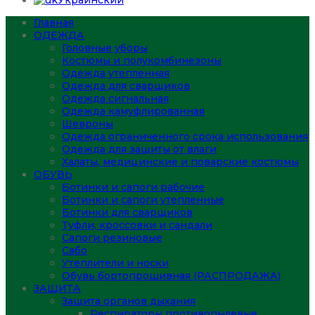
Украинский
Главная
ОДЕЖДА
Головные уборы
Костюмы и полукомбинезоны
Одежда утепленная
Одежда для сварщиков
Одежда сигнальная
Одежда камуфлированная
Шевроны
Одежда ограниченного срока использования
Одежда для защиты от влаги
Халаты, медицинские и поварские костюмы
ОБУВЬ
Ботинки и сапоги рабочие
Ботинки и сапоги утепленные
Ботинки для сварщиков
Туфли, кроссовки и сандали
Сапоги резиновые
Сабо
Утеплители и носки
Обувь бортопрошивная (РАСПРОДАЖА)
ЗАЩИТА
Защита органов дыхания
Респираторы противопылевые