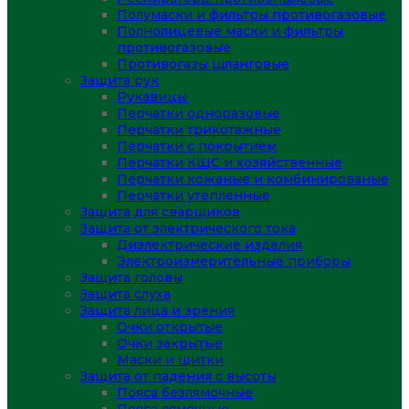
Полумаски и фильтры противогазовые
Полнолицевые маски и фильтры
противогазовые
Противогазы шланговые
Защита рук
Рукавицы
Перчатки одноразовые
Перчатки трикотажные
Перчатки с покрытием
Перчатки КЩС и хозяйственные
Перчатки кожаные и комбинированые
Перчатки утепленные
Защита для сварщиков
Защита от электрического тока
Диэлектрические изделия
Электроизмерительные приборы
Защита головы
Защита слуха
Защита лица и зрения
Очки открытые
Очки закрытые
Маски и щитки
Защита от падения с высоты
Пояса безлямочные