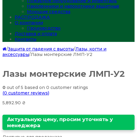
Пожарное оборудование и инвентарь
Наколенники и налокотники защитные
Моющие средства
РАСПРОДАЖА
О компании
Производство
Доставка и оплата
Контакты
/
Защита от падения с высоты
/
Лазы, когти и
аксессуары
/
Лазы монтерские ЛМП-У2
Лазы монтерские ЛМП-У2
0
out of
5
based on
0
customer ratings
(
0
customer reviews)
5,892.90
₴
Актуальную цену, просим уточнять у
менеджера