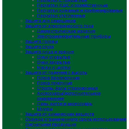
Перчатки с покрытием
Перчатки КЩС и хозяйственные
Перчатки кожаные и комбинированые
Перчатки утепленные
Защита для сварщиков
Защита от электрического тока
Диэлектрические изделия
Электроизмерительные приборы
Защита головы
Защита слуха
Защита лица и зрения
Очки открытые
Очки закрытые
Маски и щитки
Защита от падения с высоты
Пояса безлямочные
Пояса лямочные
Стропы, фалы страховочные
Аксессуары/дополнительное
снаряжение
Лазы, когти и аксессуары
Шнуры
Защита от химических веществ
Одежда ограниченного срока использования
Сигнальная продукция