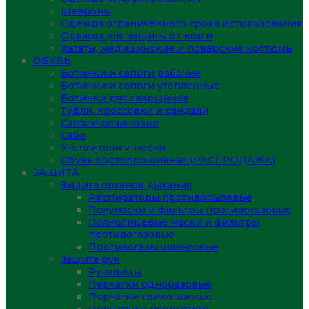
Шевроны
Одежда ограниченного срока использования
Одежда для защиты от влаги
Халаты, медицинские и поварские костюмы
ОБУВЬ
Ботинки и сапоги рабочие
Ботинки и сапоги утепленные
Ботинки для сварщиков
Туфли, кроссовки и сандали
Сапоги резиновые
Сабо
Утеплители и носки
Обувь бортопрошивная (РАСПРОДАЖА)
ЗАЩИТА
Защита органов дыхания
Респираторы противопылевые
Полумаски и фильтры противогазовые
Полнолицевые маски и фильтры
противогазовые
Противогазы шланговые
Защита рук
Рукавицы
Перчатки одноразовые
Перчатки трикотажные