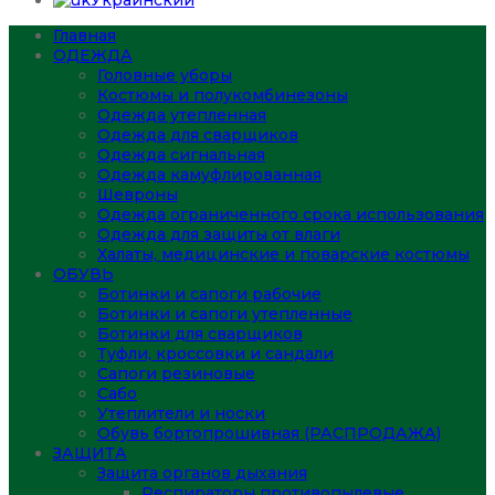
Украинский
Главная
ОДЕЖДА
Головные уборы
Костюмы и полукомбинезоны
Одежда утепленная
Одежда для сварщиков
Одежда сигнальная
Одежда камуфлированная
Шевроны
Одежда ограниченного срока использования
Одежда для защиты от влаги
Халаты, медицинские и поварские костюмы
ОБУВЬ
Ботинки и сапоги рабочие
Ботинки и сапоги утепленные
Ботинки для сварщиков
Туфли, кроссовки и сандали
Сапоги резиновые
Сабо
Утеплители и носки
Обувь бортопрошивная (РАСПРОДАЖА)
ЗАЩИТА
Защита органов дыхания
Респираторы противопылевые