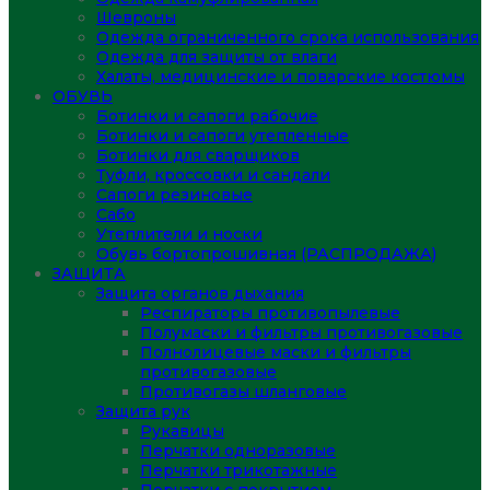
Шевроны
Одежда ограниченного срока использования
Одежда для защиты от влаги
Халаты, медицинские и поварские костюмы
ОБУВЬ
Ботинки и сапоги рабочие
Ботинки и сапоги утепленные
Ботинки для сварщиков
Туфли, кроссовки и сандали
Сапоги резиновые
Сабо
Утеплители и носки
Обувь бортопрошивная (РАСПРОДАЖА)
ЗАЩИТА
Защита органов дыхания
Респираторы противопылевые
Полумаски и фильтры противогазовые
Полнолицевые маски и фильтры
противогазовые
Противогазы шланговые
Защита рук
Рукавицы
Перчатки одноразовые
Перчатки трикотажные