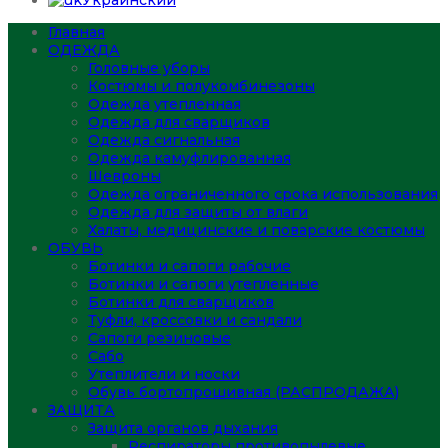
Украинский
Главная
ОДЕЖДА
Головные уборы
Костюмы и полукомбинезоны
Одежда утепленная
Одежда для сварщиков
Одежда сигнальная
Одежда камуфлированная
Шевроны
Одежда ограниченного срока использования
Одежда для защиты от влаги
Халаты, медицинские и поварские костюмы
ОБУВЬ
Ботинки и сапоги рабочие
Ботинки и сапоги утепленные
Ботинки для сварщиков
Туфли, кроссовки и сандали
Сапоги резиновые
Сабо
Утеплители и носки
Обувь бортопрошивная (РАСПРОДАЖА)
ЗАЩИТА
Защита органов дыхания
Респираторы противопылевые