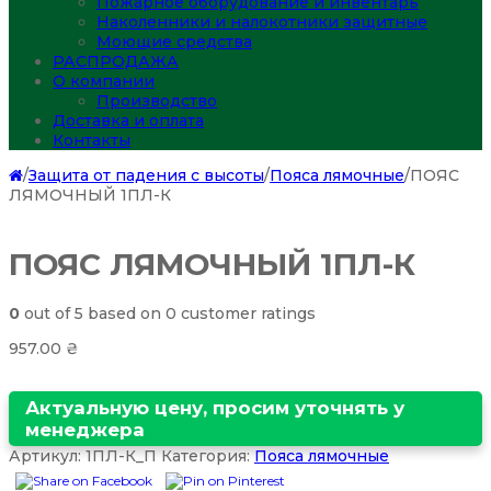
Пожарное оборудование и инвентарь
Наколенники и налокотники защитные
Моющие средства
РАСПРОДАЖА
О компании
Производство
Доставка и оплата
Контакты
/
Защита от падения с высоты
/
Пояса лямочные
/
ПОЯС
ЛЯМОЧНЫЙ 1ПЛ-К
ПОЯС ЛЯМОЧНЫЙ 1ПЛ-К
0
out of
5
based on
0
customer ratings
957.00
₴
Актуальную цену, просим уточнять у
менеджера
Артикул:
1ПЛ-К_П
Категория:
Пояса лямочные