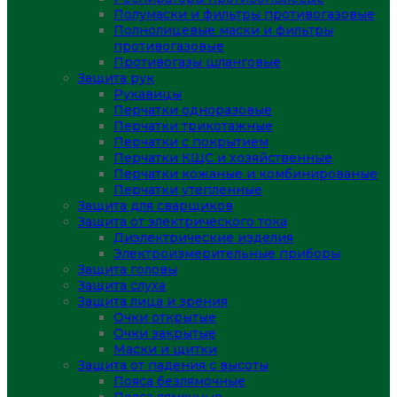
Полумаски и фильтры противогазовые
Полнолицевые маски и фильтры
противогазовые
Противогазы шланговые
Защита рук
Рукавицы
Перчатки одноразовые
Перчатки трикотажные
Перчатки с покрытием
Перчатки КЩС и хозяйственные
Перчатки кожаные и комбинированые
Перчатки утепленные
Защита для сварщиков
Защита от электрического тока
Диэлектрические изделия
Электроизмерительные приборы
Защита головы
Защита слуха
Защита лица и зрения
Очки открытые
Очки закрытые
Маски и щитки
Защита от падения с высоты
Пояса безлямочные