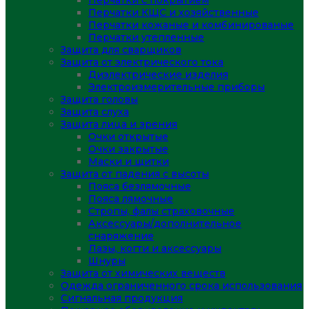
Перчатки с покрытием
Перчатки КЩС и хозяйственные
Перчатки кожаные и комбинированые
Перчатки утепленные
Защита для сварщиков
Защита от электрического тока
Диэлектрические изделия
Электроизмерительные приборы
Защита головы
Защита слуха
Защита лица и зрения
Очки открытые
Очки закрытые
Маски и щитки
Защита от падения с высоты
Пояса безлямочные
Пояса лямочные
Стропы, фалы страховочные
Аксессуары/дополнительное
снаряжение
Лазы, когти и аксессуары
Шнуры
Защита от химических веществ
Одежда ограниченного срока использования
Сигнальная продукция