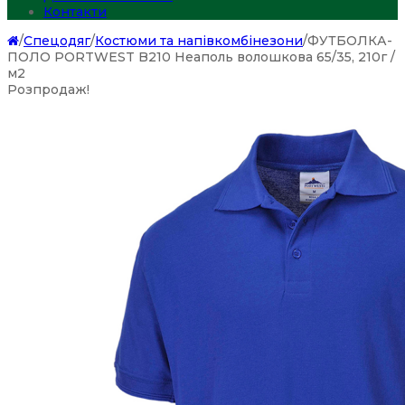
Контакти
/
Спецодяг
/
Костюми та напівкомбінезони
/
ФУТБОЛКА-
ПОЛО PORTWEST B210 Неаполь волошкова 65/35, 210г /
м2
Розпродаж!