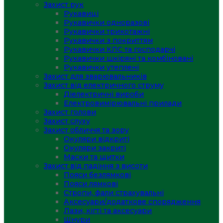
Захист рук
Рукавиці
Рукавички одноразові
Рукавички трикотажні
Рукавички з покриттям
Рукавички КЛС та господарчі
Рукавички шкіряні та комбіновані
Рукавички утеплені
Захист для зварювальників
Захист від електричного струму
Діелектричні вироби
Електровимірювальні прилади
Захист голови
Захист слуху
Захист обличчя та зору
Окуляри відкриті
Окуляри закриті
Маски та щитки
Захист від падіння з висоти
Пояси безлямкові
Пояси лямкові
Стропи, фали страхувальні
Аксесуари/додаткове спорядження
Лази, кігті та аксесуари
Шнури