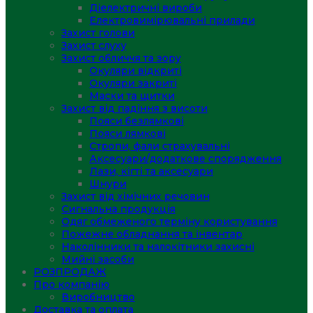
Діелектричні вироби
Електровимірювальні прилади
Захист голови
Захист слуху
Захист обличчя та зору
Окуляри відкриті
Окуляри закриті
Маски та щитки
Захист від падіння з висоти
Пояси безлямкові
Пояси лямкові
Стропи, фали страхувальні
Аксесуари/додаткове спорядження
Лази, кігті та аксесуари
Шнури
Захист від хімічних речовин
Сигнальна продукція
Одяг обмеженого терміну користування
Пожежне обладнання та інвентар
Наколінники та налокітники захисні
Мийні засоби
РОЗПРОДАЖ
Про компанію
Виробництво
Доставка та оплата