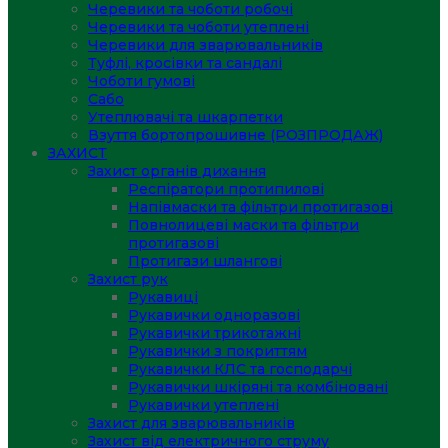
Черевики та чоботи робочі
Черевики та чоботи утеплені
Черевики для зварювальників
Туфлі, кросівки та сандалі
Чоботи гумові
Сабо
Утеплювачі та шкарпетки
Взуття бортопрошивне (РОЗПРОДАЖ)
ЗАХИСТ
Захист органів дихання
Респіратори протипилові
Напівмаски та фільтри протигазові
Повнолицеві маски та фільтри
протигазові
Протигази шлангові
Захист рук
Рукавиці
Рукавички одноразові
Рукавички трикотажні
Рукавички з покриттям
Рукавички КЛС та господарчі
Рукавички шкіряні та комбіновані
Рукавички утеплені
Захист для зварювальників
Захист від електричного струму