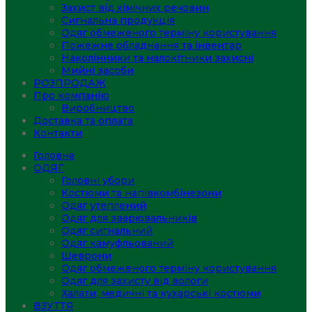
Захист від хімічних речовин
Сигнальна продукція
Одяг обмеженого терміну користування
Пожежне обладнання та інвентар
Наколінники та налокітники захисні
Мийні засоби
РОЗПРОДАЖ
Про компанію
Виробництво
Доставка та оплата
Контакти
Головна
ОДЯГ
Головні убори
Костюми та напівкомбінезони
Одяг утеплений
Одяг для зварювальників
Одяг сигнальний
Одяг камуфльований
Шеврони
Одяг обмеженого терміну користування
Одяг для захисту від вологи
Халати, медичні та кухарські костюми
ВЗУТТЯ