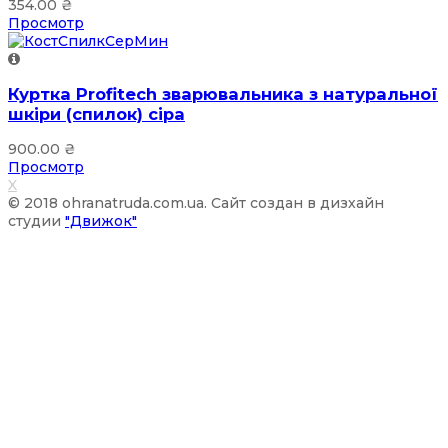
354.00
₴
Просмотр
Куртка Profitech зварювальника з натуральної
шкіри (спилок) сіра
900.00
₴
Просмотр
X
© 2018 ohranatruda.com.ua. Сайт создан в дизхайн
студии
"Движок"