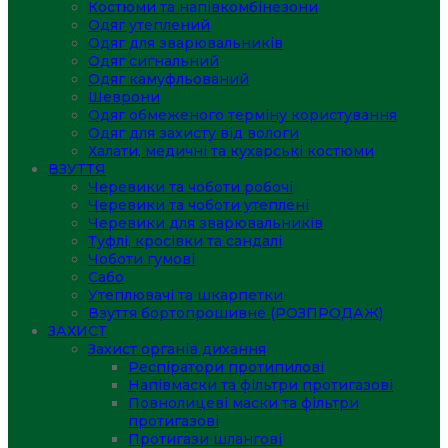
Костюми та напівкомбінезони
Одяг утеплений
Одяг для зварювальників
Одяг сигнальний
Одяг камуфльований
Шеврони
Одяг обмеженого терміну користування
Одяг для захисту від вологи
Халати, медичні та кухарські костюми
ВЗУТТЯ
Черевики та чоботи робочі
Черевики та чоботи утеплені
Черевики для зварювальників
Туфлі, кросівки та сандалі
Чоботи гумові
Сабо
Утеплювачі та шкарпетки
Взуття бортопрошивне (РОЗПРОДАЖ)
ЗАХИСТ
Захист органів дихання
Респіратори протипилові
Напівмаски та фільтри протигазові
Повнолицеві маски та фільтри
протигазові
Протигази шлангові