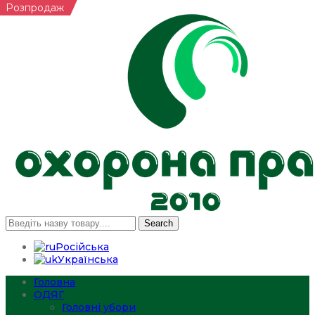
Розпродаж
Search
Російська
Українська
Головна
ОДЯГ
Головні убори