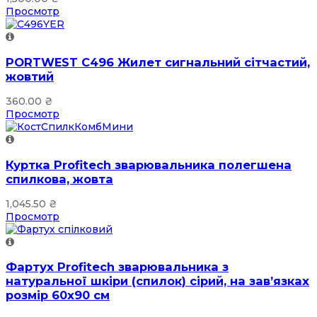
Просмотр
PORTWEST C496 Жилет сигнальний сітчастий,
жовтий
360.00
₴
Просмотр
Куртка Profitech зварювальника полегшена
спилкова, жовта
1,045.50
₴
Просмотр
Фартух Profitech зварювальника з
натуральної шкіри (спилок) сірий, на зав’язках
розмір 60х90 см