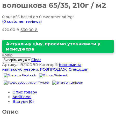
волошкова 65/35, 210г / м2
0
out of
5
based on
0
customer ratings
(
0
customer reviews)
420.00
₴
330.00
₴
Актуальну ціну, просимо уточнювати у
менеджера
Колір
Clear
Артикул:
B210RBR
Категорії:
Костюми та
напівкомбінезони
,
РОЗПРОДАЖ
,
Спецодяг
Опис товару
Additional
Відгуки (0)
Опис