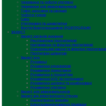
Черевики та чоботи утеплені
Черевики для зварювальників
Туфлі, кросівки та сандалі
Чоботи гумові
Сабо
Утеплювачі та шкарпетки
Взуття бортопрошивне (РОЗПРОДАЖ)
ЗАХИСТ
Захист органів дихання
Респіратори протипилові
Напівмаски та фільтри протигазові
Повнолицеві маски та фільтри протигазов
Протигази шлангові
Захист рук
Рукавиці
Рукавички одноразові
Рукавички трикотажні
Рукавички з покриттям
Рукавички КЛС та господарчі
Рукавички шкіряні та комбіновані
Рукавички утеплені
Захист для зварювальників
Захист від електричного струму
Діелектричні вироби
Електровимірювальні прилади