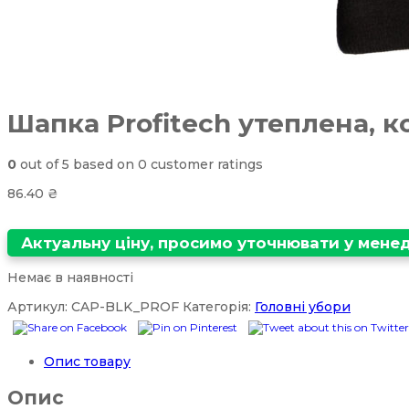
Шапка Profitech утеплена, к
0
out of
5
based on
0
customer ratings
86.40
₴
Актуальну ціну, просимо уточнювати у мен
Немає в наявності
Артикул:
CAP-BLK_PROF
Категорія:
Головні убори
Опис товару
Опис