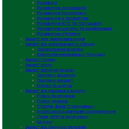
Рукавиці
Рукавички одноразові
Рукавички трикотажні
Рукавички з покриттям
Рукавички КЛС та господарчі
Рукавички шкіряні та комбіновані
Рукавички утеплені
Захист для зварювальників
Захист від електричного струму
Діелектричні вироби
Електровимірювальні прилади
Захист голови
Захист слуху
Захист обличчя та зору
Окуляри відкриті
Окуляри закриті
Маски та щитки
Захист від падіння з висоти
Пояси безлямкові
Пояси лямкові
Стропи, фали страхувальні
Аксесуари/додаткове спорядження
Лази, кігті та аксесуари
Шнури
Захист від хімічних речовин