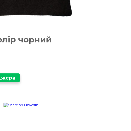
олір чорний
еджера