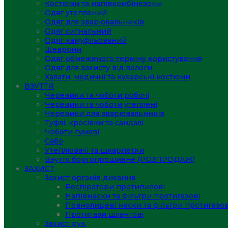
Костюми та напівкомбінезони
Одяг утеплений
Одяг для зварювальників
Одяг сигнальний
Одяг камуфльований
Шеврони
Одяг обмеженого терміну користування
Одяг для захисту від вологи
Халати, медичні та кухарські костюми
ВЗУТТЯ
Черевики та чоботи робочі
Черевики та чоботи утеплені
Черевики для зварювальників
Туфлі, кросівки та сандалі
Чоботи гумові
Сабо
Утеплювачі та шкарпетки
Взуття бортопрошивне (РОЗПРОДАЖ)
ЗАХИСТ
Захист органів дихання
Респіратори протипилові
Напівмаски та фільтри протигазові
Повнолицеві маски та фільтри протигазов
Протигази шлангові
Захист рук