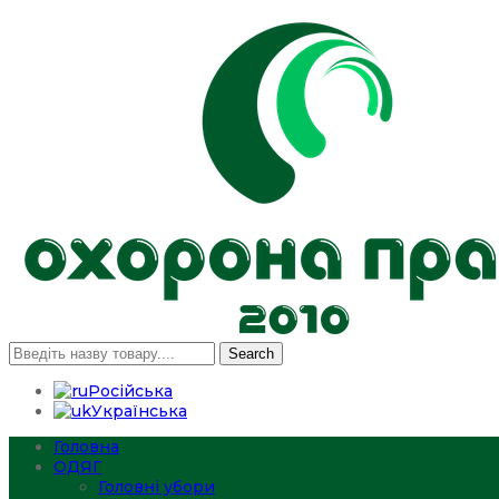
Search
Російська
Українська
Головна
ОДЯГ
Головні убори