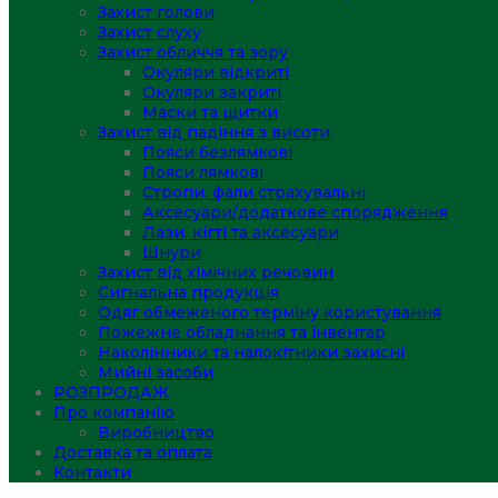
Захист голови
Захист слуху
Захист обличчя та зору
Окуляри відкриті
Окуляри закриті
Маски та щитки
Захист від падіння з висоти
Пояси безлямкові
Пояси лямкові
Стропи, фали страхувальні
Аксесуари/додаткове спорядження
Лази, кігті та аксесуари
Шнури
Захист від хімічних речовин
Сигнальна продукція
Одяг обмеженого терміну користування
Пожежне обладнання та інвентар
Наколінники та налокітники захисні
Мийні засоби
РОЗПРОДАЖ
Про компанію
Виробництво
Доставка та оплата
Контакти