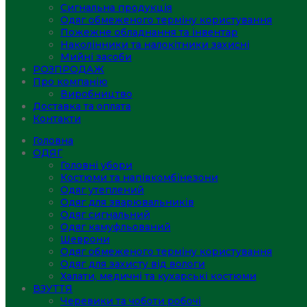
Сигнальна продукція
Одяг обмеженого терміну користування
Пожежне обладнання та інвентар
Наколінники та налокітники захисні
Мийні засоби
РОЗПРОДАЖ
Про компанію
Виробництво
Доставка та оплата
Контакти
Головна
ОДЯГ
Головні убори
Костюми та напівкомбінезони
Одяг утеплений
Одяг для зварювальників
Одяг сигнальний
Одяг камуфльований
Шеврони
Одяг обмеженого терміну користування
Одяг для захисту від вологи
Халати, медичні та кухарські костюми
ВЗУТТЯ
Черевики та чоботи робочі