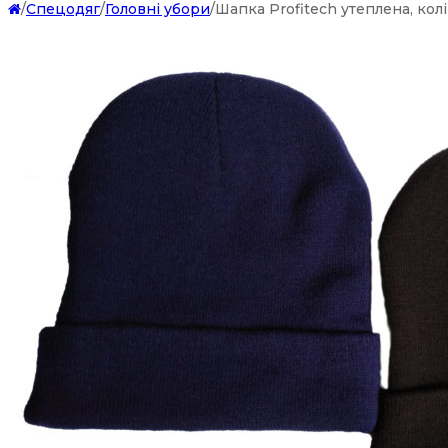
/
Спецодяг
/
Головні убори
/
Шапка Profitech утеплена, кол