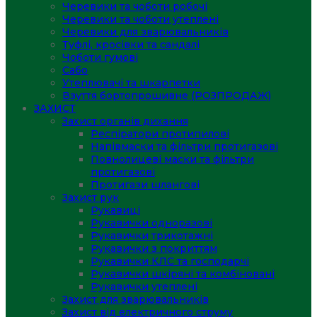
Черевики та чоботи робочі
Черевики та чоботи утеплені
Черевики для зварювальників
Туфлі, кросівки та сандалі
Чоботи гумові
Сабо
Утеплювачі та шкарпетки
Взуття бортопрошивне (РОЗПРОДАЖ)
ЗАХИСТ
Захист органів дихання
Респіратори протипилові
Напівмаски та фільтри протигазові
Повнолицеві маски та фільтри
протигазові
Протигази шлангові
Захист рук
Рукавиці
Рукавички одноразові
Рукавички трикотажні
Рукавички з покриттям
Рукавички КЛС та господарчі
Рукавички шкіряні та комбіновані
Рукавички утеплені
Захист для зварювальників
Захист від електричного струму