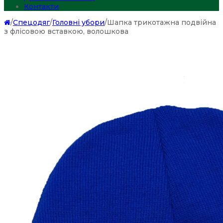
Контакти
/
Спецодяг
/
Головні убори
/
Шапка трикотажна подвійна
з флісовою вставкою, волошкова