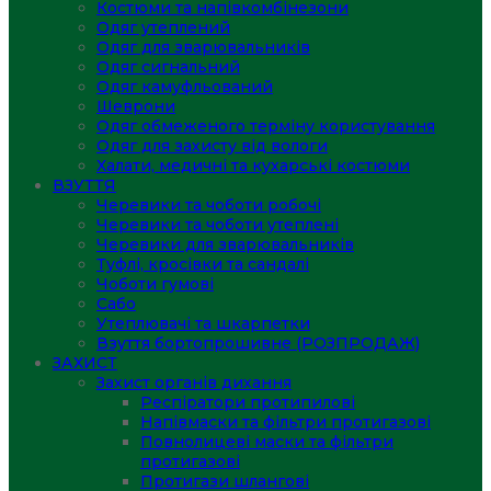
Костюми та напівкомбінезони
Одяг утеплений
Одяг для зварювальників
Одяг сигнальний
Одяг камуфльований
Шеврони
Одяг обмеженого терміну користування
Одяг для захисту від вологи
Халати, медичні та кухарські костюми
ВЗУТТЯ
Черевики та чоботи робочі
Черевики та чоботи утеплені
Черевики для зварювальників
Туфлі, кросівки та сандалі
Чоботи гумові
Сабо
Утеплювачі та шкарпетки
Взуття бортопрошивне (РОЗПРОДАЖ)
ЗАХИСТ
Захист органів дихання
Респіратори протипилові
Напівмаски та фільтри протигазові
Повнолицеві маски та фільтри
протигазові
Протигази шлангові