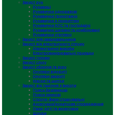
Захист рук
Рукавиці
Рукавички одноразові
Рукавички трикотажні
Рукавички з покриттям
Рукавички КЛС та господарчі
Рукавички шкіряні та комбіновані
Рукавички утеплені
Захист для зварювальників
Захист від електричного струму
Діелектричні вироби
Електровимірювальні прилади
Захист голови
Захист слуху
Захист обличчя та зору
Окуляри відкриті
Окуляри закриті
Маски та щитки
Захист від падіння з висоти
Пояси безлямкові
Пояси лямкові
Стропи, фали страхувальні
Аксесуари/додаткове спорядження
Лази, кігті та аксесуари
Шнури