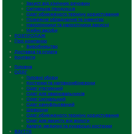
Захист від хімічних речовин
Сигнальна продукція
Одяг обмеженого терміну користування
Пожежне обладнання та інвентар
Наколінники та налокітники захисні
Мийні засоби
РОЗПРОДАЖ
Про компанію
Виробництво
Доставка та оплата
Контакти
Головна
ОДЯГ
Головні убори
Костюми та напівкомбінезони
Одяг утеплений
Одяг для зварювальників
Одяг сигнальний
Одяг камуфльований
Шеврони
Одяг обмеженого терміну користування
Одяг для захисту від вологи
Халати, медичні та кухарські костюми
ВЗУТТЯ