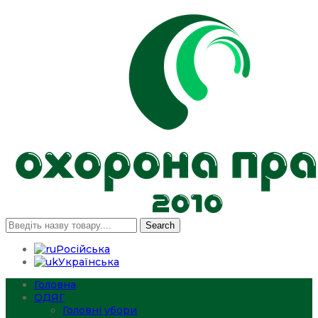
Search
Російська
Українська
Головна
ОДЯГ
Головні убори