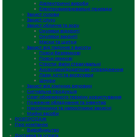
Діелектричні вироби
Електровимірювальні прилади
Захист голови
Захист слуху
Захист обличчя та зору
Окуляри відкриті
Окуляри закриті
Маски та щитки
Захист від падіння з висоти
Пояси безлямкові
Пояси лямкові
Стропи, фали страхувальні
Аксесуари/додаткове спорядження
Лази, кігті та аксесуари
Шнури
Захист від хімічних речовин
Сигнальна продукція
Одяг обмеженого терміну користування
Пожежне обладнання та інвентар
Наколінники та налокітники захисні
Мийні засоби
РОЗПРОДАЖ
Про компанію
Виробництво
Доставка та оплата