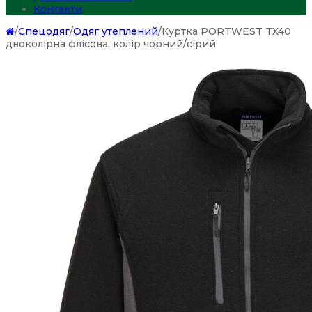
Контакти
/
Спецодяг
/
Одяг утеплений
/
Куртка PORTWEST TX40
двоколірна флісова, колір чорний/сірий