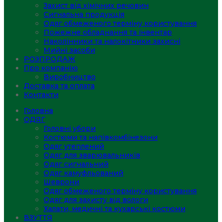
Захист від хімічних речовин
Сигнальна продукція
Одяг обмеженого терміну користування
Пожежне обладнання та інвентар
Наколінники та налокітники захисні
Мийні засоби
РОЗПРОДАЖ
Про компанію
Виробництво
Доставка та оплата
Контакти
Головна
ОДЯГ
Головні убори
Костюми та напівкомбінезони
Одяг утеплений
Одяг для зварювальників
Одяг сигнальний
Одяг камуфльований
Шеврони
Одяг обмеженого терміну користування
Одяг для захисту від вологи
Халати, медичні та кухарські костюми
ВЗУТТЯ