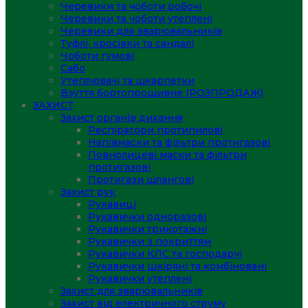
Черевики та чоботи робочі
Черевики та чоботи утеплені
Черевики для зварювальників
Туфлі, кросівки та сандалі
Чоботи гумові
Сабо
Утеплювачі та шкарпетки
Взуття бортопрошивне (РОЗПРОДАЖ)
ЗАХИСТ
Захист органів дихання
Респіратори протипилові
Напівмаски та фільтри протигазові
Повнолицеві маски та фільтри
протигазові
Протигази шлангові
Захист рук
Рукавиці
Рукавички одноразові
Рукавички трикотажні
Рукавички з покриттям
Рукавички КЛС та господарчі
Рукавички шкіряні та комбіновані
Рукавички утеплені
Захист для зварювальників
Захист від електричного струму