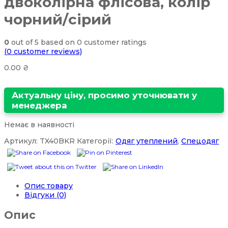
двоколірна флісова, колір
чорний/сірий
0
out of
5
based on
0
customer ratings
(
0
customer reviews)
0.00
₴
Актуальну ціну, просимо уточнювати у
менеджера
Немає в наявності
Артикул:
TX40BKR
Категорії:
Одяг утеплений
,
Спецодяг
Опис товару
Відгуки (0)
Опис