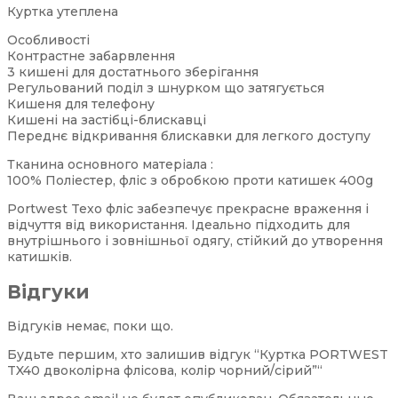
Куртка утеплена
Особливості
Контрастне забарвлення
3 кишені для достатнього зберігання
Регульований поділ з шнурком що затягується
Кишеня для телефону
Кишені на застібці-блискавці
Переднє відкривання блискавки для легкого доступу
Тканина основного матеріала :
100% Поліестер, фліс з обробкою проти катишек 400g
Portwest Texo фліс забезпечує прекрасне враження і
відчуття від використання. Ідеально підходить для
внутрішнього і зовнішньої одягу, стійкий до утворення
катишків.
Відгуки
Відгуків немає, поки що.
Будьте першим, хто залишив відгук “Куртка PORTWEST
TX40 двоколірна флісова, колір чорний/сірий”“