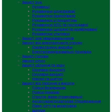
Захист рук
Рукавиці
Рукавички одноразові
Рукавички трикотажні
Рукавички з покриттям
Рукавички КЛС та господарчі
Рукавички шкіряні та комбіновані
Рукавички утеплені
Захист для зварювальників
Захист від електричного струму
Діелектричні вироби
Електровимірювальні прилади
Захист голови
Захист слуху
Захист обличчя та зору
Окуляри відкриті
Окуляри закриті
Маски та щитки
Захист від падіння з висоти
Пояси безлямкові
Пояси лямкові
Стропи, фали страхувальні
Аксесуари/додаткове спорядження
Лази, кігті та аксесуари
Шнури