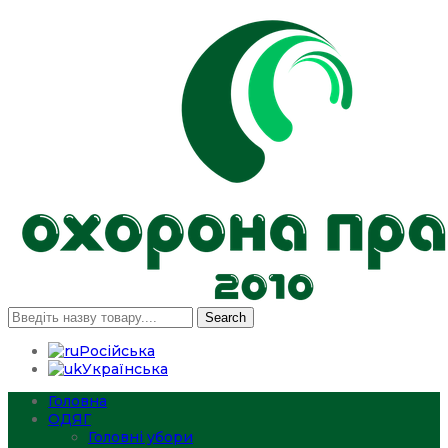
Search
Російська
Українська
Головна
ОДЯГ
Головні убори