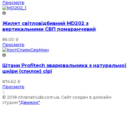
Просмотр
Жилет світловідбивний MD202 з
вертикальними СВП помаранчевий
86.00
₴
Просмотр
Штани Profitech зварювальника з натуральної
шкіри (спилок) сірі
874.62
₴
Просмотр
X
© 2018 ohranatruda.com.ua. Сайт создан в дизхайн
студии
"Движок"