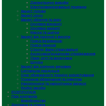
Діелектричні вироби
Електровимірювальні прилади
Захист голови
Захист слуху
Захист обличчя та зору
Окуляри відкриті
Окуляри закриті
Маски та щитки
Захист від падіння з висоти
Пояси безлямкові
Пояси лямкові
Стропи, фали страхувальні
Аксесуари/додаткове спорядження
Лази, кігті та аксесуари
Шнури
Захист від хімічних речовин
Сигнальна продукція
Одяг обмеженого терміну користування
Пожежне обладнання та інвентар
Наколінники та налокітники захисні
Мийні засоби
РОЗПРОДАЖ
Про компанію
Виробництво
Доставка та оплата