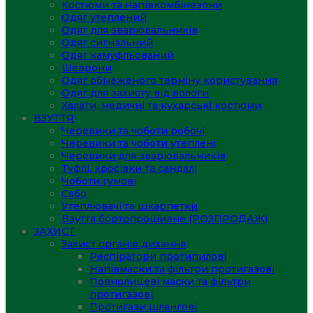
Костюми та напівкомбінезони
Одяг утеплений
Одяг для зварювальників
Одяг сигнальний
Одяг камуфльований
Шеврони
Одяг обмеженого терміну користування
Одяг для захисту від вологи
Халати, медичні та кухарські костюми
ВЗУТТЯ
Черевики та чоботи робочі
Черевики та чоботи утеплені
Черевики для зварювальників
Туфлі, кросівки та сандалі
Чоботи гумові
Сабо
Утеплювачі та шкарпетки
Взуття бортопрошивне (РОЗПРОДАЖ)
ЗАХИСТ
Захист органів дихання
Респіратори протипилові
Напівмаски та фільтри протигазові
Повнолицеві маски та фільтри
протигазові
Протигази шлангові