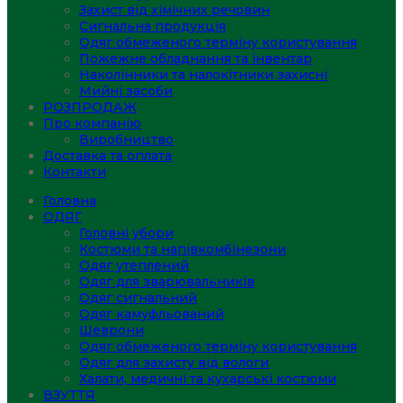
Захист від хімічних речовин
Сигнальна продукція
Одяг обмеженого терміну користування
Пожежне обладнання та інвентар
Наколінники та налокітники захисні
Мийні засоби
РОЗПРОДАЖ
Про компанію
Виробництво
Доставка та оплата
Контакти
Головна
ОДЯГ
Головні убори
Костюми та напівкомбінезони
Одяг утеплений
Одяг для зварювальників
Одяг сигнальний
Одяг камуфльований
Шеврони
Одяг обмеженого терміну користування
Одяг для захисту від вологи
Халати, медичні та кухарські костюми
ВЗУТТЯ