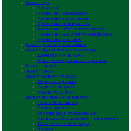
Захист рук
Рукавиці
Рукавички одноразові
Рукавички трикотажні
Рукавички з покриттям
Рукавички КЛС та господарчі
Рукавички шкіряні та комбіновані
Рукавички утеплені
Захист для зварювальників
Захист від електричного струму
Діелектричні вироби
Електровимірювальні прилади
Захист голови
Захист слуху
Захист обличчя та зору
Окуляри відкриті
Окуляри закриті
Маски та щитки
Захист від падіння з висоти
Пояси безлямкові
Пояси лямкові
Стропи, фали страхувальні
Аксесуари/додаткове спорядження
Лази, кігті та аксесуари
Шнури