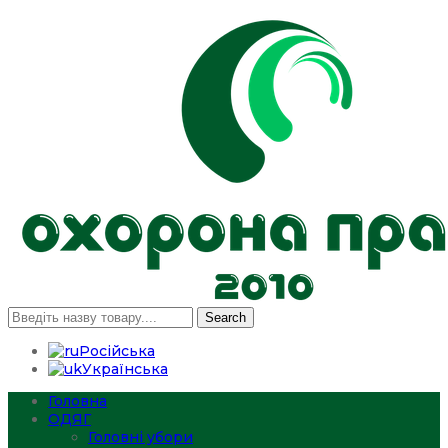
Search
Російська
Українська
Головна
ОДЯГ
Головні убори