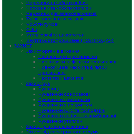
Черевики та чоботи робочі
Черевики та чоботи утеплені
Черевики для зварювальників
Туфлі, кросівки та сандалі
Чоботи гумові
Сабо
Утеплювачі та шкарпетки
Взуття бортопрошивне (РОЗПРОДАЖ)
ЗАХИСТ
Захист органів дихання
Респіратори протипилові
Напівмаски та фільтри протигазові
Повнолицеві маски та фільтри
протигазові
Протигази шлангові
Захист рук
Рукавиці
Рукавички одноразові
Рукавички трикотажні
Рукавички з покриттям
Рукавички КЛС та господарчі
Рукавички шкіряні та комбіновані
Рукавички утеплені
Захист для зварювальників
Захист від електричного струму