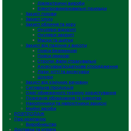
Діелектричні вироби
Електровимірювальні прилади
Захист голови
Захист слуху
Захист обличчя та зору
Окуляри відкриті
Окуляри закриті
Маски та щитки
Захист від падіння з висоти
Пояси безлямкові
Пояси лямкові
Стропи, фали страхувальні
Аксесуари/додаткове спорядження
Лази, кігті та аксесуари
Шнури
Захист від хімічних речовин
Сигнальна продукція
Одяг обмеженого терміну користування
Пожежне обладнання та інвентар
Наколінники та налокітники захисні
Мийні засоби
РОЗПРОДАЖ
Про компанію
Виробництво
Доставка та оплата