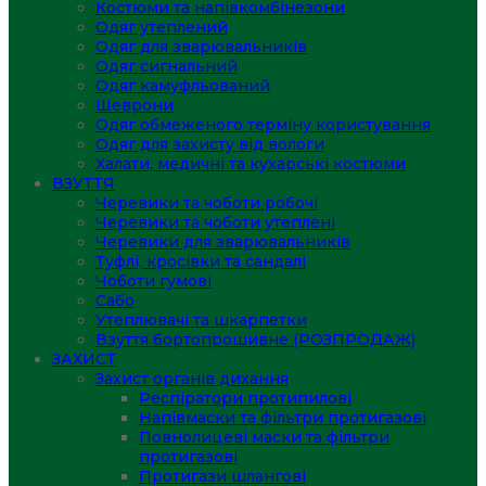
Костюми та напівкомбінезони
Одяг утеплений
Одяг для зварювальників
Одяг сигнальний
Одяг камуфльований
Шеврони
Одяг обмеженого терміну користування
Одяг для захисту від вологи
Халати, медичні та кухарські костюми
ВЗУТТЯ
Черевики та чоботи робочі
Черевики та чоботи утеплені
Черевики для зварювальників
Туфлі, кросівки та сандалі
Чоботи гумові
Сабо
Утеплювачі та шкарпетки
Взуття бортопрошивне (РОЗПРОДАЖ)
ЗАХИСТ
Захист органів дихання
Респіратори протипилові
Напівмаски та фільтри протигазові
Повнолицеві маски та фільтри
протигазові
Протигази шлангові