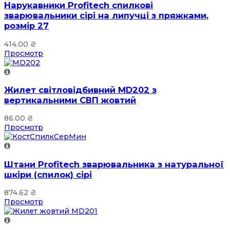
Нарукавники Profitech спилкові
зварювальники сірі на липучці з пряжками,
розмір 27
414.00
₴
Просмотр
Жилет світловідбивний MD202 з
вертикальними СВП жовтий
86.00
₴
Просмотр
Штани Profitech зварювальника з натуральної
шкіри (спилок) сірі
874.62
₴
Просмотр