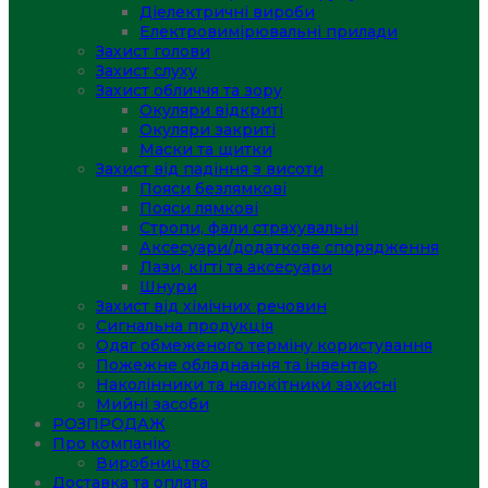
Діелектричні вироби
Електровимірювальні прилади
Захист голови
Захист слуху
Захист обличчя та зору
Окуляри відкриті
Окуляри закриті
Маски та щитки
Захист від падіння з висоти
Пояси безлямкові
Пояси лямкові
Стропи, фали страхувальні
Аксесуари/додаткове спорядження
Лази, кігті та аксесуари
Шнури
Захист від хімічних речовин
Сигнальна продукція
Одяг обмеженого терміну користування
Пожежне обладнання та інвентар
Наколінники та налокітники захисні
Мийні засоби
РОЗПРОДАЖ
Про компанію
Виробництво
Доставка та оплата