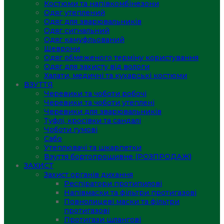
Костюми та напівкомбінезони
Одяг утеплений
Одяг для зварювальників
Одяг сигнальний
Одяг камуфльований
Шеврони
Одяг обмеженого терміну користування
Одяг для захисту від вологи
Халати, медичні та кухарські костюми
ВЗУТТЯ
Черевики та чоботи робочі
Черевики та чоботи утеплені
Черевики для зварювальників
Туфлі, кросівки та сандалі
Чоботи гумові
Сабо
Утеплювачі та шкарпетки
Взуття бортопрошивне (РОЗПРОДАЖ)
ЗАХИСТ
Захист органів дихання
Респіратори протипилові
Напівмаски та фільтри протигазові
Повнолицеві маски та фільтри
протигазові
Протигази шлангові