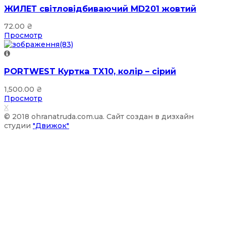
ЖИЛЕТ світловідбиваючий MD201 жовтий
72.00
₴
Просмотр
PORTWEST Куртка TX10, колір – сірий
1,500.00
₴
Просмотр
X
© 2018 ohranatruda.com.ua. Сайт создан в дизхайн
студии
"Движок"