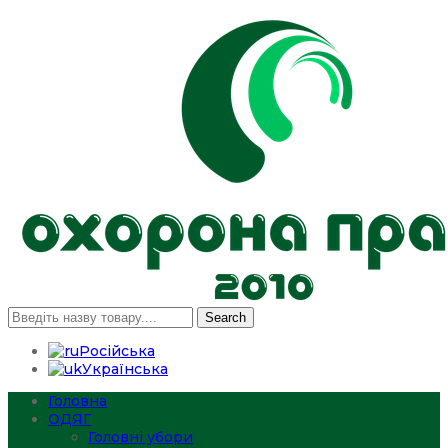
Search
Російська
Українська
Головна
ОДЯГ
Головні убори