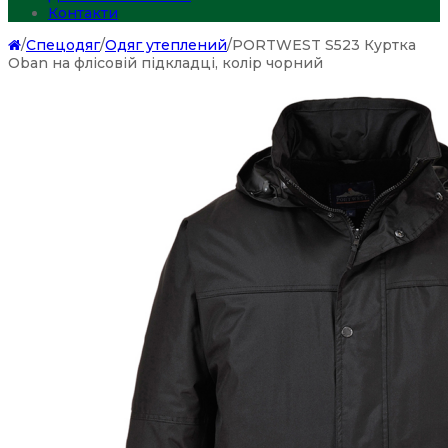
Контакти
/
Спецодяг
/
Одяг утеплений
/
PORTWEST S523 Куртка
Oban на флісовій підкладці, колір чорний