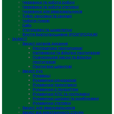
Черевики та чоботи робочі
Черевики та чоботи утеплені
Черевики для зварювальників
Туфлі, кросівки та сандалі
Чоботи гумові
Сабо
Утеплювачі та шкарпетки
Взуття бортопрошивне (РОЗПРОДАЖ)
ЗАХИСТ
Захист органів дихання
Респіратори протипилові
Напівмаски та фільтри протигазові
Повнолицеві маски та фільтри
протигазові
Протигази шлангові
Захист рук
Рукавиці
Рукавички одноразові
Рукавички трикотажні
Рукавички з покриттям
Рукавички КЛС та господарчі
Рукавички шкіряні та комбіновані
Рукавички утеплені
Захист для зварювальників
Захист від електричного струму