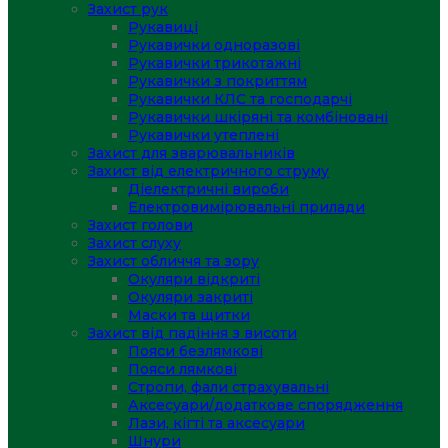
Захист рук
Рукавиці
Рукавички одноразові
Рукавички трикотажні
Рукавички з покриттям
Рукавички КЛС та господарчі
Рукавички шкіряні та комбіновані
Рукавички утеплені
Захист для зварювальників
Захист від електричного струму
Діелектричні вироби
Електровимірювальні прилади
Захист голови
Захист слуху
Захист обличчя та зору
Окуляри відкриті
Окуляри закриті
Маски та щитки
Захист від падіння з висоти
Пояси безлямкові
Пояси лямкові
Стропи, фали страхувальні
Аксесуари/додаткове спорядження
Лази, кігті та аксесуари
Шнури