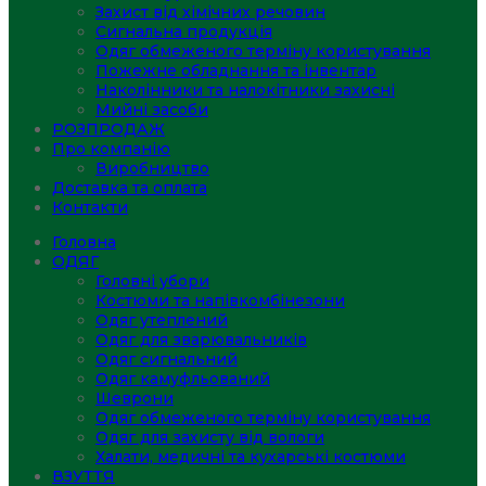
Захист від хімічних речовин
Сигнальна продукція
Одяг обмеженого терміну користування
Пожежне обладнання та інвентар
Наколінники та налокітники захисні
Мийні засоби
РОЗПРОДАЖ
Про компанію
Виробництво
Доставка та оплата
Контакти
Головна
ОДЯГ
Головні убори
Костюми та напівкомбінезони
Одяг утеплений
Одяг для зварювальників
Одяг сигнальний
Одяг камуфльований
Шеврони
Одяг обмеженого терміну користування
Одяг для захисту від вологи
Халати, медичні та кухарські костюми
ВЗУТТЯ