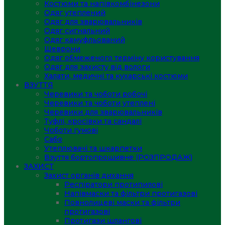
Костюми та напівкомбінезони
Одяг утеплений
Одяг для зварювальників
Одяг сигнальний
Одяг камуфльований
Шеврони
Одяг обмеженого терміну користування
Одяг для захисту від вологи
Халати, медичні та кухарські костюми
ВЗУТТЯ
Черевики та чоботи робочі
Черевики та чоботи утеплені
Черевики для зварювальників
Туфлі, кросівки та сандалі
Чоботи гумові
Сабо
Утеплювачі та шкарпетки
Взуття бортопрошивне (РОЗПРОДАЖ)
ЗАХИСТ
Захист органів дихання
Респіратори протипилові
Напівмаски та фільтри протигазові
Повнолицеві маски та фільтри
протигазові
Протигази шлангові