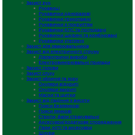
Захист рук
Рукавиці
Рукавички одноразові
Рукавички трикотажні
Рукавички з покриттям
Рукавички КЛС та господарчі
Рукавички шкіряні та комбіновані
Рукавички утеплені
Захист для зварювальників
Захист від електричного струму
Діелектричні вироби
Електровимірювальні прилади
Захист голови
Захист слуху
Захист обличчя та зору
Окуляри відкриті
Окуляри закриті
Маски та щитки
Захист від падіння з висоти
Пояси безлямкові
Пояси лямкові
Стропи, фали страхувальні
Аксесуари/додаткове спорядження
Лази, кігті та аксесуари
Шнури