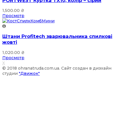
PORTWEST Куртка TX10, колір – сірий
1,500.00
₴
Просмотр
Штани Profitech зварювальника спилкові
жовті
1,020.00
₴
Просмотр
X
© 2018 ohranatruda.com.ua. Сайт создан в дизхайн
студии
"Движок"