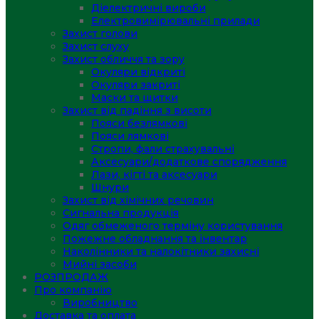
Діелектричні вироби
Електровимірювальні прилади
Захист голови
Захист слуху
Захист обличчя та зору
Окуляри відкриті
Окуляри закриті
Маски та щитки
Захист від падіння з висоти
Пояси безлямкові
Пояси лямкові
Стропи, фали страхувальні
Аксесуари/додаткове спорядження
Лази, кігті та аксесуари
Шнури
Захист від хімічних речовин
Сигнальна продукція
Одяг обмеженого терміну користування
Пожежне обладнання та інвентар
Наколінники та налокітники захисні
Мийні засоби
РОЗПРОДАЖ
Про компанію
Виробництво
Доставка та оплата