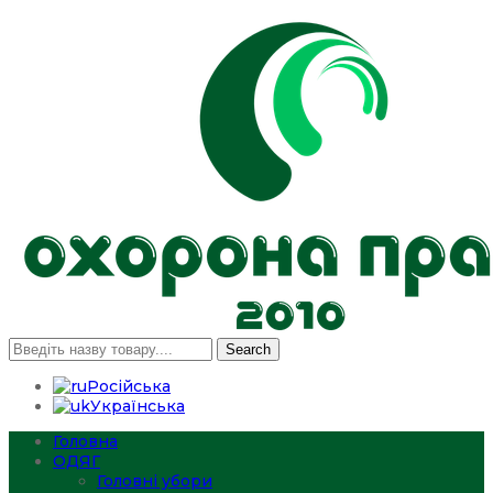
Search
Російська
Українська
Головна
ОДЯГ
Головні убори