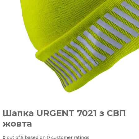
Шапка URGENT 7021 з СВП
жовта
0
out of
5
based on
0
customer ratings