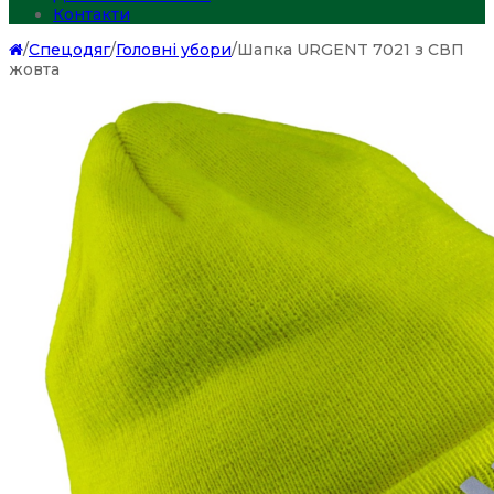
Контакти
/
Спецодяг
/
Головні убори
/
Шапка URGENT 7021 з СВП
жовта