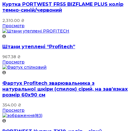
Куртка PORTWEST FR55 BIZFLAME PLUS колір
темно-синій/червоний
2,310.00
₴
Просмотр
Штани утеплені “Profitech”
967.38
₴
Просмотр
Фартух Profitech зварювальника з
натуральної шкіри (спилок) сірий, на зав’язках
розмір 60х90 см
354.00
₴
Просмотр