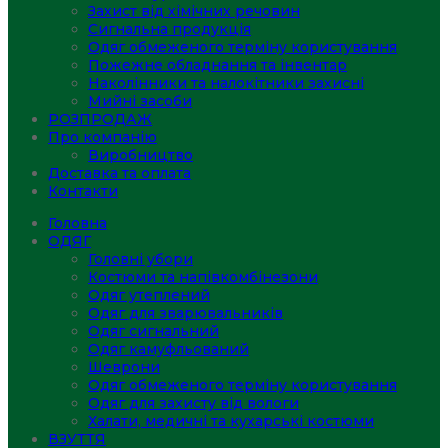
Захист від хімічних речовин
Сигнальна продукція
Одяг обмеженого терміну користування
Пожежне обладнання та інвентар
Наколінники та налокітники захисні
Мийні засоби
РОЗПРОДАЖ
Про компанію
Виробництво
Доставка та оплата
Контакти
Головна
ОДЯГ
Головні убори
Костюми та напівкомбінезони
Одяг утеплений
Одяг для зварювальників
Одяг сигнальний
Одяг камуфльований
Шеврони
Одяг обмеженого терміну користування
Одяг для захисту від вологи
Халати, медичні та кухарські костюми
ВЗУТТЯ