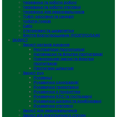
Черевики та чоботи робочі
Черевики та чоботи утеплені
Черевики для зварювальників
Туфлі, кросівки та сандалі
Чоботи гумові
Сабо
Утеплювачі та шкарпетки
Взуття бортопрошивне (РОЗПРОДАЖ)
ЗАХИСТ
Захист органів дихання
Респіратори протипилові
Напівмаски та фільтри протигазові
Повнолицеві маски та фільтри
протигазові
Протигази шлангові
Захист рук
Рукавиці
Рукавички одноразові
Рукавички трикотажні
Рукавички з покриттям
Рукавички КЛС та господарчі
Рукавички шкіряні та комбіновані
Рукавички утеплені
Захист для зварювальників
Захист від електричного струму