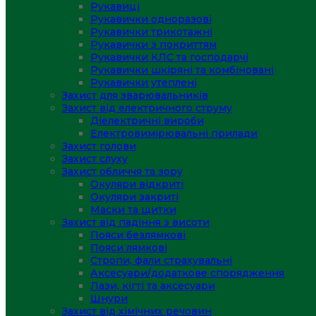
Рукавиці
Рукавички одноразові
Рукавички трикотажні
Рукавички з покриттям
Рукавички КЛС та господарчі
Рукавички шкіряні та комбіновані
Рукавички утеплені
Захист для зварювальників
Захист від електричного струму
Діелектричні вироби
Електровимірювальні прилади
Захист голови
Захист слуху
Захист обличчя та зору
Окуляри відкриті
Окуляри закриті
Маски та щитки
Захист від падіння з висоти
Пояси безлямкові
Пояси лямкові
Стропи, фали страхувальні
Аксесуари/додаткове спорядження
Лази, кігті та аксесуари
Шнури
Захист від хімічних речовин