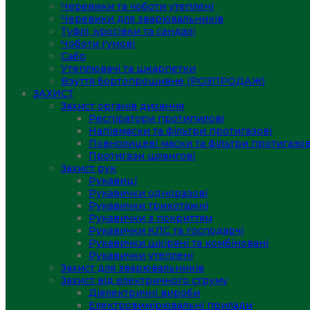
Черевики та чоботи утеплені
Черевики для зварювальників
Туфлі, кросівки та сандалі
Чоботи гумові
Сабо
Утеплювачі та шкарпетки
Взуття бортопрошивне (РОЗПРОДАЖ)
ЗАХИСТ
Захист органів дихання
Респіратори протипилові
Напівмаски та фільтри протигазові
Повнолицеві маски та фільтри протигазов
Протигази шлангові
Захист рук
Рукавиці
Рукавички одноразові
Рукавички трикотажні
Рукавички з покриттям
Рукавички КЛС та господарчі
Рукавички шкіряні та комбіновані
Рукавички утеплені
Захист для зварювальників
Захист від електричного струму
Діелектричні вироби
Електровимірювальні прилади