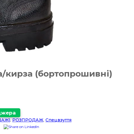
/кирза (бортопрошивні)
еджера
ДАЖ)
,
РОЗПРОДАЖ
,
Спецвзуття