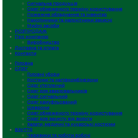
Сигнальна продукція
Одяг обмеженого терміну користування
Пожежне обладнання та інвентар
Наколінники та налокітники захисні
Мийні засоби
РОЗПРОДАЖ
Про компанію
Виробництво
Доставка та оплата
Контакти
Головна
ОДЯГ
Головні убори
Костюми та напівкомбінезони
Одяг утеплений
Одяг для зварювальників
Одяг сигнальний
Одяг камуфльований
Шеврони
Одяг обмеженого терміну користування
Одяг для захисту від вологи
Халати, медичні та кухарські костюми
ВЗУТТЯ
Черевики та чоботи робочі