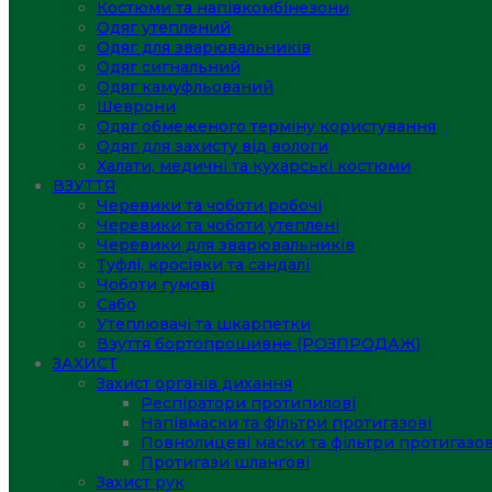
Костюми та напівкомбінезони
Одяг утеплений
Одяг для зварювальників
Одяг сигнальний
Одяг камуфльований
Шеврони
Одяг обмеженого терміну користування
Одяг для захисту від вологи
Халати, медичні та кухарські костюми
ВЗУТТЯ
Черевики та чоботи робочі
Черевики та чоботи утеплені
Черевики для зварювальників
Туфлі, кросівки та сандалі
Чоботи гумові
Сабо
Утеплювачі та шкарпетки
Взуття бортопрошивне (РОЗПРОДАЖ)
ЗАХИСТ
Захист органів дихання
Респіратори протипилові
Напівмаски та фільтри протигазові
Повнолицеві маски та фільтри протигазов
Протигази шлангові
Захист рук