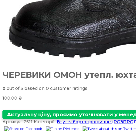
ЧЕРЕВИКИ ОМОН утепл. юхта
0
out of
5
based on
0
customer ratings
100.00
₴
Актуальну ціну, просимо уточнювати у мен
Артикул:
2511
Категорії:
Взуття бортопрошивне (РОЗПРО