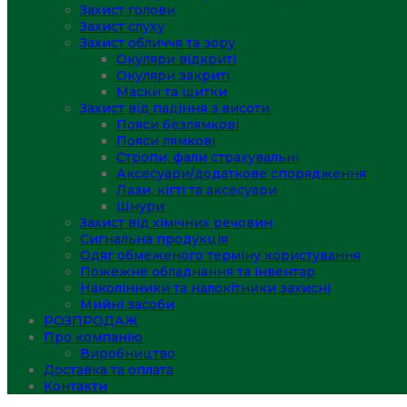
Захист голови
Захист слуху
Захист обличчя та зору
Окуляри відкриті
Окуляри закриті
Маски та щитки
Захист від падіння з висоти
Пояси безлямкові
Пояси лямкові
Стропи, фали страхувальні
Аксесуари/додаткове спорядження
Лази, кігті та аксесуари
Шнури
Захист від хімічних речовин
Сигнальна продукція
Одяг обмеженого терміну користування
Пожежне обладнання та інвентар
Наколінники та налокітники захисні
Мийні засоби
РОЗПРОДАЖ
Про компанію
Виробництво
Доставка та оплата
Контакти