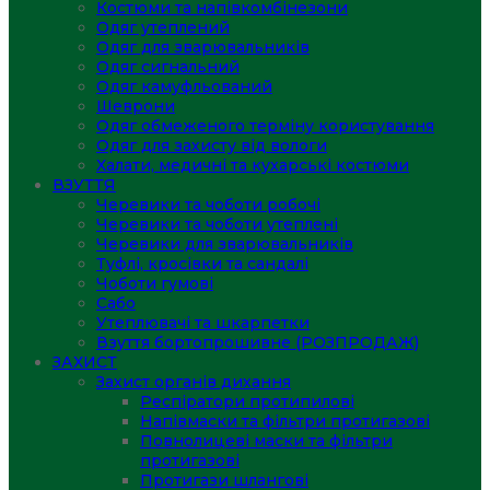
Костюми та напівкомбінезони
Одяг утеплений
Одяг для зварювальників
Одяг сигнальний
Одяг камуфльований
Шеврони
Одяг обмеженого терміну користування
Одяг для захисту від вологи
Халати, медичні та кухарські костюми
ВЗУТТЯ
Черевики та чоботи робочі
Черевики та чоботи утеплені
Черевики для зварювальників
Туфлі, кросівки та сандалі
Чоботи гумові
Сабо
Утеплювачі та шкарпетки
Взуття бортопрошивне (РОЗПРОДАЖ)
ЗАХИСТ
Захист органів дихання
Респіратори протипилові
Напівмаски та фільтри протигазові
Повнолицеві маски та фільтри
протигазові
Протигази шлангові