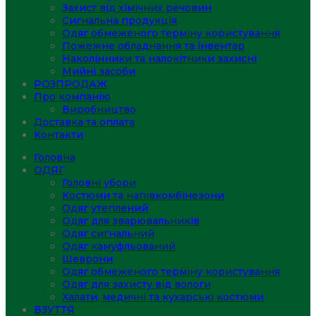
Захист від хімічних речовин
Сигнальна продукція
Одяг обмеженого терміну користування
Пожежне обладнання та інвентар
Наколінники та налокітники захисні
Мийні засоби
РОЗПРОДАЖ
Про компанію
Виробництво
Доставка та оплата
Контакти
Головна
ОДЯГ
Головні убори
Костюми та напівкомбінезони
Одяг утеплений
Одяг для зварювальників
Одяг сигнальний
Одяг камуфльований
Шеврони
Одяг обмеженого терміну користування
Одяг для захисту від вологи
Халати, медичні та кухарські костюми
ВЗУТТЯ