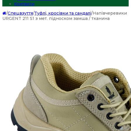
Контакти
/
Спецвзуття
/
Туфлі, кросівки та сандалі
/
Напівчеревики
URGENT 211 S1 з мет. підноском замша / тканина