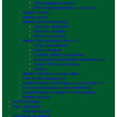
Діелектричні вироби
Електровимірювальні прилади
Захист голови
Захист слуху
Захист обличчя та зору
Окуляри відкриті
Окуляри закриті
Маски та щитки
Захист від падіння з висоти
Пояси безлямкові
Пояси лямкові
Стропи, фали страхувальні
Аксесуари/додаткове спорядження
Лази, кігті та аксесуари
Шнури
Захист від хімічних речовин
Сигнальна продукція
Одяг обмеженого терміну користування
Пожежне обладнання та інвентар
Наколінники та налокітники захисні
Мийні засоби
РОЗПРОДАЖ
Про компанію
Виробництво
Доставка та оплата