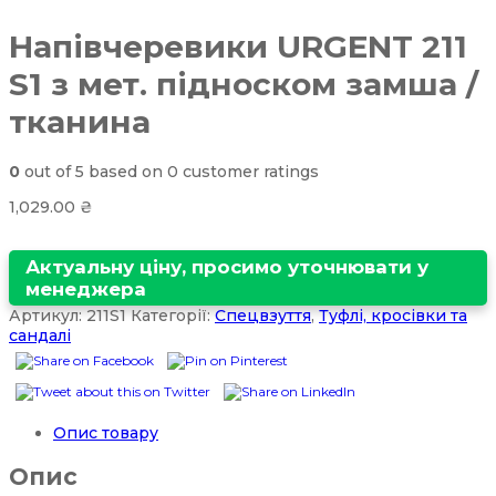
Напівчеревики URGENT 211
S1 з мет. підноском замша /
тканина
0
out of
5
based on
0
customer ratings
1,029.00
₴
Актуальну ціну, просимо уточнювати у
менеджера
Артикул:
211S1
Категорії:
Спецвзуття
,
Туфлі, кросівки та
сандалі
Опис товару
Опис