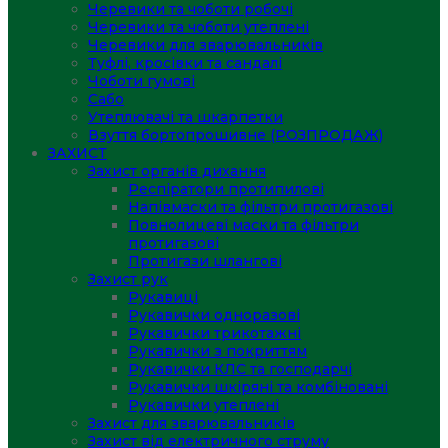
Черевики та чоботи робочі
Черевики та чоботи утеплені
Черевики для зварювальників
Туфлі, кросівки та сандалі
Чоботи гумові
Сабо
Утеплювачі та шкарпетки
Взуття бортопрошивне (РОЗПРОДАЖ)
ЗАХИСТ
Захист органів дихання
Респіратори протипилові
Напівмаски та фільтри протигазові
Повнолицеві маски та фільтри
протигазові
Протигази шлангові
Захист рук
Рукавиці
Рукавички одноразові
Рукавички трикотажні
Рукавички з покриттям
Рукавички КЛС та господарчі
Рукавички шкіряні та комбіновані
Рукавички утеплені
Захист для зварювальників
Захист від електричного струму