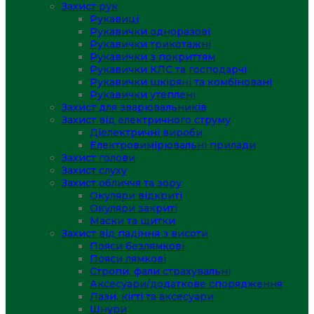
Захист рук
Рукавиці
Рукавички одноразові
Рукавички трикотажні
Рукавички з покриттям
Рукавички КЛС та господарчі
Рукавички шкіряні та комбіновані
Рукавички утеплені
Захист для зварювальників
Захист від електричного струму
Діелектричні вироби
Електровимірювальні прилади
Захист голови
Захист слуху
Захист обличчя та зору
Окуляри відкриті
Окуляри закриті
Маски та щитки
Захист від падіння з висоти
Пояси безлямкові
Пояси лямкові
Стропи, фали страхувальні
Аксесуари/додаткове спорядження
Лази, кігті та аксесуари
Шнури