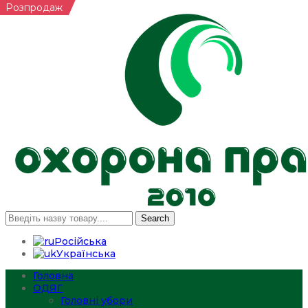
Розпродаж
Search
Російська
Українська
Головна
ОДЯГ
Головні убори