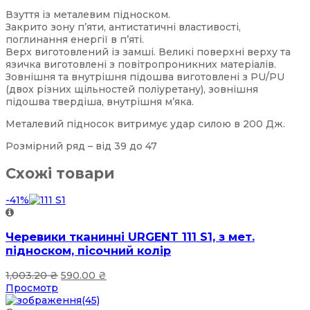
Взуття із металевим підноском.
Закрито зону п’яти, антистатичні властивості,
поглинання енергії в п’яті.
Верх виготовлений із замші. Великі поверхні верху та
язичка виготовлені з повітропроникних матеріалів.
Зовнішня та внутрішня підошва виготовлені з PU/PU
(двох різних щільностей поліуретану), зовнішня
підошва твердіша, внутрішня м’яка.
Металевий підносок витримує удар силою в 200 Дж.
Розмірний ряд – від 39 до 47
Схожі товари
-41%
Черевики тканинні URGENT 111 S1, з мет.
підноском, пісочний колір
1,003.20
₴
590.00
₴
Просмотр