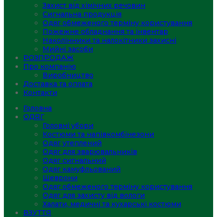
Захист від хімічних речовин
Сигнальна продукція
Одяг обмеженого терміну користування
Пожежне обладнання та інвентар
Наколінники та налокітники захисні
Мийні засоби
РОЗПРОДАЖ
Про компанію
Виробництво
Доставка та оплата
Контакти
Головна
ОДЯГ
Головні убори
Костюми та напівкомбінезони
Одяг утеплений
Одяг для зварювальників
Одяг сигнальний
Одяг камуфльований
Шеврони
Одяг обмеженого терміну користування
Одяг для захисту від вологи
Халати, медичні та кухарські костюми
ВЗУТТЯ