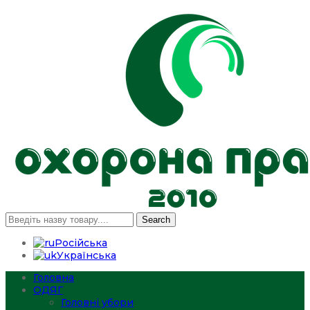
Search
Російська
Українська
Головна
ОДЯГ
Головні убори