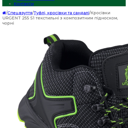
Контакти
/
Спецвзуття
/
Туфлі, кросівки та сандалі
/
Кросівки
URGENT 255 S1 текстильні з композитним підноском,
чорні