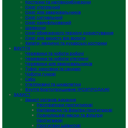
Костюми та напівкомбінезони
Одяг утеплений
Одяг для зварювальників
Одяг сигнальний
Одяг камуфльований
Шеврони
Одяг обмеженого терміну користування
Одяг для захисту від вологи
Халати, медичні та кухарські костюми
ВЗУТТЯ
Черевики та чоботи робочі
Черевики та чоботи утеплені
Черевики для зварювальників
Туфлі, кросівки та сандалі
Чоботи гумові
Сабо
Утеплювачі та шкарпетки
Взуття бортопрошивне (РОЗПРОДАЖ)
ЗАХИСТ
Захист органів дихання
Респіратори протипилові
Напівмаски та фільтри протигазові
Повнолицеві маски та фільтри
протигазові
Протигази шлангові