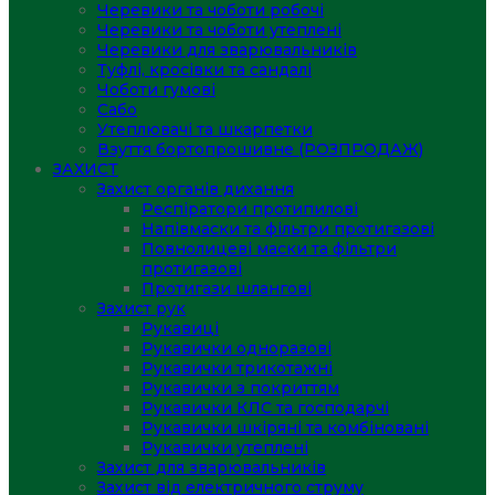
Черевики та чоботи робочі
Черевики та чоботи утеплені
Черевики для зварювальників
Туфлі, кросівки та сандалі
Чоботи гумові
Сабо
Утеплювачі та шкарпетки
Взуття бортопрошивне (РОЗПРОДАЖ)
ЗАХИСТ
Захист органів дихання
Респіратори протипилові
Напівмаски та фільтри протигазові
Повнолицеві маски та фільтри
протигазові
Протигази шлангові
Захист рук
Рукавиці
Рукавички одноразові
Рукавички трикотажні
Рукавички з покриттям
Рукавички КЛС та господарчі
Рукавички шкіряні та комбіновані
Рукавички утеплені
Захист для зварювальників
Захист від електричного струму