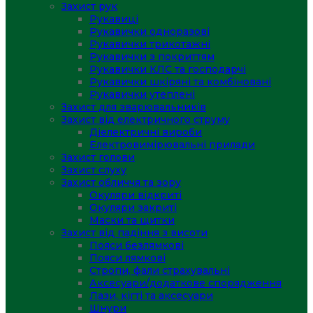
Захист рук
Рукавиці
Рукавички одноразові
Рукавички трикотажні
Рукавички з покриттям
Рукавички КЛС та господарчі
Рукавички шкіряні та комбіновані
Рукавички утеплені
Захист для зварювальників
Захист від електричного струму
Діелектричні вироби
Електровимірювальні прилади
Захист голови
Захист слуху
Захист обличчя та зору
Окуляри відкриті
Окуляри закриті
Маски та щитки
Захист від падіння з висоти
Пояси безлямкові
Пояси лямкові
Стропи, фали страхувальні
Аксесуари/додаткове спорядження
Лази, кігті та аксесуари
Шнури