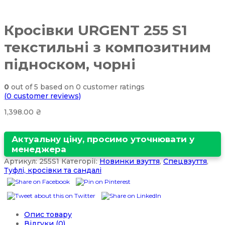
Кросівки URGENT 255 S1
текстильні з композитним
підноском, чорні
0
out of
5
based on
0
customer ratings
(
0
customer reviews)
1,398.00
₴
Актуальну ціну, просимо уточнювати у
менеджера
Артикул:
255S1
Категорії:
Новинки взуття
,
Спецвзуття
,
Туфлі, кросівки та сандалі
Опис товару
Відгуки (0)