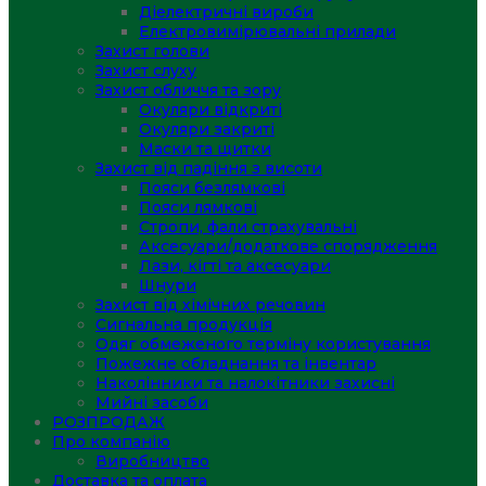
Діелектричні вироби
Електровимірювальні прилади
Захист голови
Захист слуху
Захист обличчя та зору
Окуляри відкриті
Окуляри закриті
Маски та щитки
Захист від падіння з висоти
Пояси безлямкові
Пояси лямкові
Стропи, фали страхувальні
Аксесуари/додаткове спорядження
Лази, кігті та аксесуари
Шнури
Захист від хімічних речовин
Сигнальна продукція
Одяг обмеженого терміну користування
Пожежне обладнання та інвентар
Наколінники та налокітники захисні
Мийні засоби
РОЗПРОДАЖ
Про компанію
Виробництво
Доставка та оплата