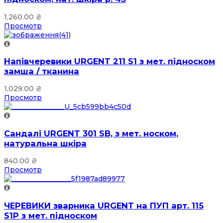
1,260.00
₴
Просмотр
Напівчеревики URGENT 211 S1 з мет. підноском
замша / тканина
1,029.00
₴
Просмотр
Сандалі URGENT 301 SB, з мет. носком,
натуральна шкіра
840.00
₴
Просмотр
ЧЕРЕВИКИ зварника URGENT на ПУП арт. 115
Ѕ1Р з мет. підноском