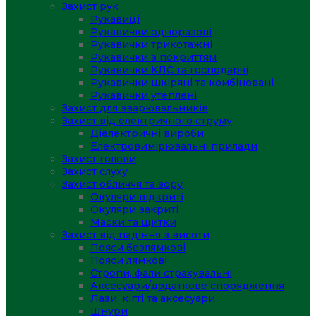
Захист рук
Рукавиці
Рукавички одноразові
Рукавички трикотажні
Рукавички з покриттям
Рукавички КЛС та господарчі
Рукавички шкіряні та комбіновані
Рукавички утеплені
Захист для зварювальників
Захист від електричного струму
Діелектричні вироби
Електровимірювальні прилади
Захист голови
Захист слуху
Захист обличчя та зору
Окуляри відкриті
Окуляри закриті
Маски та щитки
Захист від падіння з висоти
Пояси безлямкові
Пояси лямкові
Стропи, фали страхувальні
Аксесуари/додаткове спорядження
Лази, кігті та аксесуари
Шнури