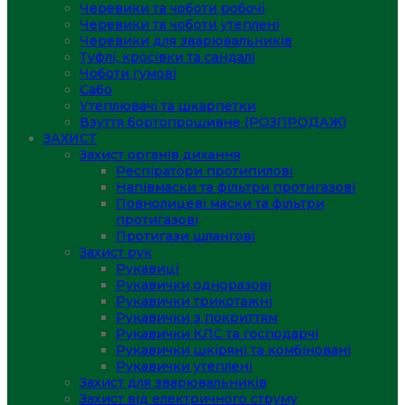
Черевики та чоботи робочі
Черевики та чоботи утеплені
Черевики для зварювальників
Туфлі, кросівки та сандалі
Чоботи гумові
Сабо
Утеплювачі та шкарпетки
Взуття бортопрошивне (РОЗПРОДАЖ)
ЗАХИСТ
Захист органів дихання
Респіратори протипилові
Напівмаски та фільтри протигазові
Повнолицеві маски та фільтри
протигазові
Протигази шлангові
Захист рук
Рукавиці
Рукавички одноразові
Рукавички трикотажні
Рукавички з покриттям
Рукавички КЛС та господарчі
Рукавички шкіряні та комбіновані
Рукавички утеплені
Захист для зварювальників
Захист від електричного струму