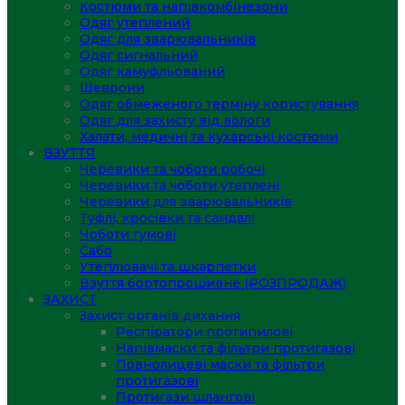
Костюми та напівкомбінезони
Одяг утеплений
Одяг для зварювальників
Одяг сигнальний
Одяг камуфльований
Шеврони
Одяг обмеженого терміну користування
Одяг для захисту від вологи
Халати, медичні та кухарські костюми
ВЗУТТЯ
Черевики та чоботи робочі
Черевики та чоботи утеплені
Черевики для зварювальників
Туфлі, кросівки та сандалі
Чоботи гумові
Сабо
Утеплювачі та шкарпетки
Взуття бортопрошивне (РОЗПРОДАЖ)
ЗАХИСТ
Захист органів дихання
Респіратори протипилові
Напівмаски та фільтри протигазові
Повнолицеві маски та фільтри
протигазові
Протигази шлангові