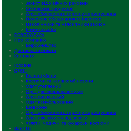
Захист від хімічних речовин
Сигнальна продукція
Одяг обмеженого терміну користування
Пожежне обладнання та інвентар
Наколінники та налокітники захисні
Мийні засоби
РОЗПРОДАЖ
Про компанію
Виробництво
Доставка та оплата
Контакти
Головна
ОДЯГ
Головні убори
Костюми та напівкомбінезони
Одяг утеплений
Одяг для зварювальників
Одяг сигнальний
Одяг камуфльований
Шеврони
Одяг обмеженого терміну користування
Одяг для захисту від вологи
Халати, медичні та кухарські костюми
ВЗУТТЯ