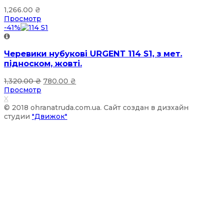
1,266.00
₴
Просмотр
-41%
Черевики нубукові URGENT 114 S1, з мет.
підноском, жовті.
1,320.00
₴
780.00
₴
Просмотр
X
© 2018 ohranatruda.com.ua. Сайт создан в дизхайн
студии
"Движок"