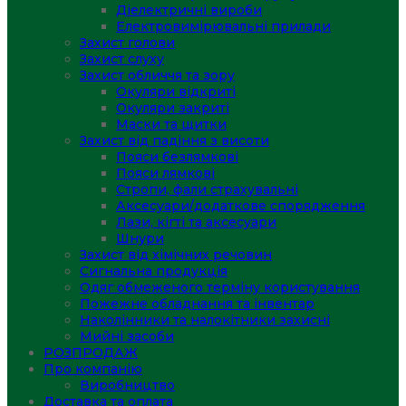
Діелектричні вироби
Електровимірювальні прилади
Захист голови
Захист слуху
Захист обличчя та зору
Окуляри відкриті
Окуляри закриті
Маски та щитки
Захист від падіння з висоти
Пояси безлямкові
Пояси лямкові
Стропи, фали страхувальні
Аксесуари/додаткове спорядження
Лази, кігті та аксесуари
Шнури
Захист від хімічних речовин
Сигнальна продукція
Одяг обмеженого терміну користування
Пожежне обладнання та інвентар
Наколінники та налокітники захисні
Мийні засоби
РОЗПРОДАЖ
Про компанію
Виробництво
Доставка та оплата