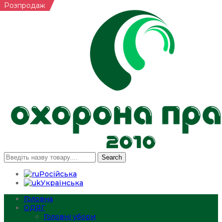
Розпродаж
Search
Російська
Українська
Головна
ОДЯГ
Головні убори