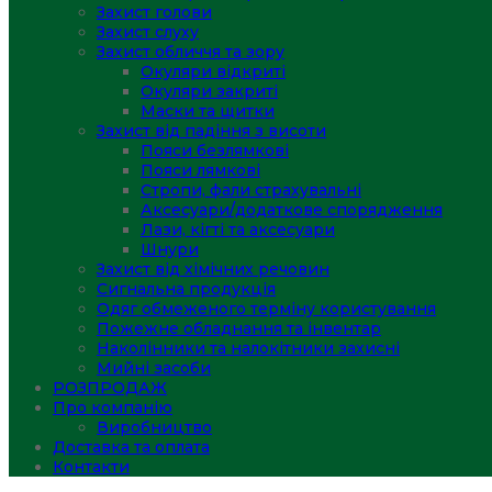
Захист голови
Захист слуху
Захист обличчя та зору
Окуляри відкриті
Окуляри закриті
Маски та щитки
Захист від падіння з висоти
Пояси безлямкові
Пояси лямкові
Стропи, фали страхувальні
Аксесуари/додаткове спорядження
Лази, кігті та аксесуари
Шнури
Захист від хімічних речовин
Сигнальна продукція
Одяг обмеженого терміну користування
Пожежне обладнання та інвентар
Наколінники та налокітники захисні
Мийні засоби
РОЗПРОДАЖ
Про компанію
Виробництво
Доставка та оплата
Контакти