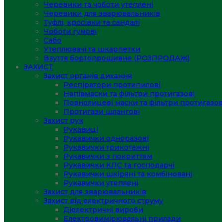
Черевики та чоботи утеплені
Черевики для зварювальників
Туфлі, кросівки та сандалі
Чоботи гумові
Сабо
Утеплювачі та шкарпетки
Взуття бортопрошивне (РОЗПРОДАЖ)
ЗАХИСТ
Захист органів дихання
Респіратори протипилові
Напівмаски та фільтри протигазові
Повнолицеві маски та фільтри протигазов
Протигази шлангові
Захист рук
Рукавиці
Рукавички одноразові
Рукавички трикотажні
Рукавички з покриттям
Рукавички КЛС та господарчі
Рукавички шкіряні та комбіновані
Рукавички утеплені
Захист для зварювальників
Захист від електричного струму
Діелектричні вироби
Електровимірювальні прилади