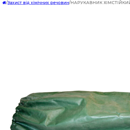
/
Захист від хімічних речовин
/
НАРУКАВНИК ХІМСТІЙКИЙ т