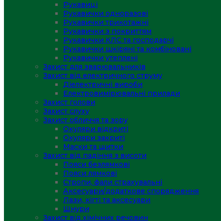
Рукавиці
Рукавички одноразові
Рукавички трикотажні
Рукавички з покриттям
Рукавички КЛС та господарчі
Рукавички шкіряні та комбіновані
Рукавички утеплені
Захист для зварювальників
Захист від електричного струму
Діелектричні вироби
Електровимірювальні прилади
Захист голови
Захист слуху
Захист обличчя та зору
Окуляри відкриті
Окуляри закриті
Маски та щитки
Захист від падіння з висоти
Пояси безлямкові
Пояси лямкові
Стропи, фали страхувальні
Аксесуари/додаткове спорядження
Лази, кігті та аксесуари
Шнури
Захист від хімічних речовин