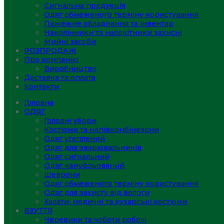
Сигнальна продукція
Одяг обмеженого терміну користування
Пожежне обладнання та інвентар
Наколінники та налокітники захисні
Мийні засоби
РОЗПРОДАЖ
Про компанію
Виробництво
Доставка та оплата
Контакти
Головна
ОДЯГ
Головні убори
Костюми та напівкомбінезони
Одяг утеплений
Одяг для зварювальників
Одяг сигнальний
Одяг камуфльований
Шеврони
Одяг обмеженого терміну користування
Одяг для захисту від вологи
Халати, медичні та кухарські костюми
ВЗУТТЯ
Черевики та чоботи робочі