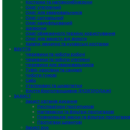
Костюми та напівкомбінезони
Одяг утеплений
Одяг для зварювальників
Одяг сигнальний
Одяг камуфльований
Шеврони
Одяг обмеженого терміну користування
Одяг для захисту від вологи
Халати, медичні та кухарські костюми
ВЗУТТЯ
Черевики та чоботи робочі
Черевики та чоботи утеплені
Черевики для зварювальників
Туфлі, кросівки та сандалі
Чоботи гумові
Сабо
Утеплювачі та шкарпетки
Взуття бортопрошивне (РОЗПРОДАЖ)
ЗАХИСТ
Захист органів дихання
Респіратори протипилові
Напівмаски та фільтри протигазові
Повнолицеві маски та фільтри протигазов
Протигази шлангові
Захист рук