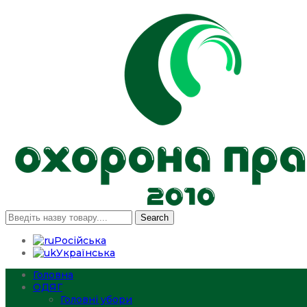
Search
Російська
Українська
Головна
ОДЯГ
Головні убори