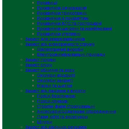
Рукавиці
Рукавички одноразові
Рукавички трикотажні
Рукавички з покриттям
Рукавички КЛС та господарчі
Рукавички шкіряні та комбіновані
Рукавички утеплені
Захист для зварювальників
Захист від електричного струму
Діелектричні вироби
Електровимірювальні прилади
Захист голови
Захист слуху
Захист обличчя та зору
Окуляри відкриті
Окуляри закриті
Маски та щитки
Захист від падіння з висоти
Пояси безлямкові
Пояси лямкові
Стропи, фали страхувальні
Аксесуари/додаткове спорядження
Лази, кігті та аксесуари
Шнури
Захист від хімічних речовин