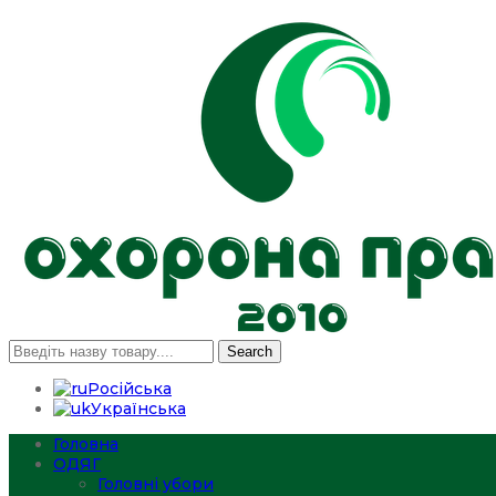
Search
Російська
Українська
Головна
ОДЯГ
Головні убори