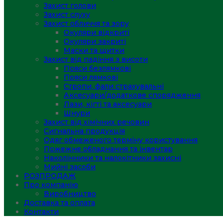
Захист голови
Захист слуху
Захист обличчя та зору
Окуляри відкриті
Окуляри закриті
Маски та щитки
Захист від падіння з висоти
Пояси безлямкові
Пояси лямкові
Стропи, фали страхувальні
Аксесуари/додаткове спорядження
Лази, кігті та аксесуари
Шнури
Захист від хімічних речовин
Сигнальна продукція
Одяг обмеженого терміну користування
Пожежне обладнання та інвентар
Наколінники та налокітники захисні
Мийні засоби
РОЗПРОДАЖ
Про компанію
Виробництво
Доставка та оплата
Контакти