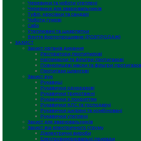
Черевики та чоботи утеплені
Черевики для зварювальників
Туфлі, кросівки та сандалі
Чоботи гумові
Сабо
Утеплювачі та шкарпетки
Взуття бортопрошивне (РОЗПРОДАЖ)
ЗАХИСТ
Захист органів дихання
Респіратори протипилові
Напівмаски та фільтри протигазові
Повнолицеві маски та фільтри протигазов
Протигази шлангові
Захист рук
Рукавиці
Рукавички одноразові
Рукавички трикотажні
Рукавички з покриттям
Рукавички КЛС та господарчі
Рукавички шкіряні та комбіновані
Рукавички утеплені
Захист для зварювальників
Захист від електричного струму
Діелектричні вироби
Електровимірювальні прилади