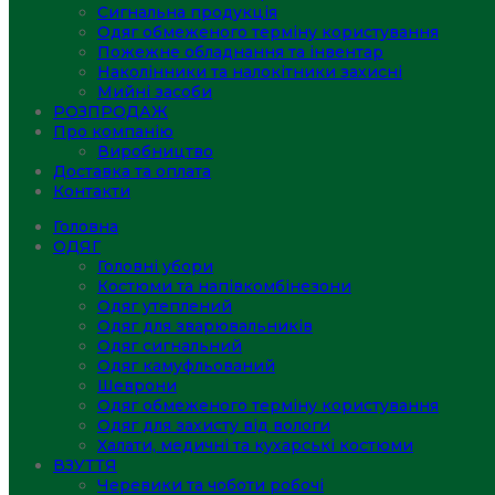
Сигнальна продукція
Одяг обмеженого терміну користування
Пожежне обладнання та інвентар
Наколінники та налокітники захисні
Мийні засоби
РОЗПРОДАЖ
Про компанію
Виробництво
Доставка та оплата
Контакти
Головна
ОДЯГ
Головні убори
Костюми та напівкомбінезони
Одяг утеплений
Одяг для зварювальників
Одяг сигнальний
Одяг камуфльований
Шеврони
Одяг обмеженого терміну користування
Одяг для захисту від вологи
Халати, медичні та кухарські костюми
ВЗУТТЯ
Черевики та чоботи робочі