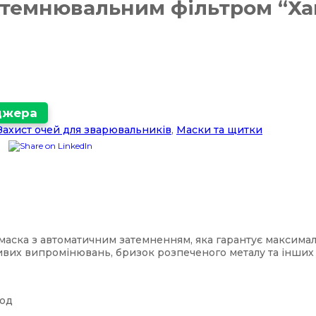
атемнювальним фільтром “Ха
еджера
Захист очей для зварювальників
,
Маски та щитки
аска з автоматичним затемненням, яка гарантує максималь
ливих випромінювань, бризок розпеченого металу та інших
год