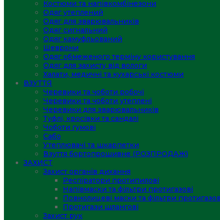
Костюми та напівкомбінезони
Одяг утеплений
Одяг для зварювальників
Одяг сигнальний
Одяг камуфльований
Шеврони
Одяг обмеженого терміну користування
Одяг для захисту від вологи
Халати, медичні та кухарські костюми
ВЗУТТЯ
Черевики та чоботи робочі
Черевики та чоботи утеплені
Черевики для зварювальників
Туфлі, кросівки та сандалі
Чоботи гумові
Сабо
Утеплювачі та шкарпетки
Взуття бортопрошивне (РОЗПРОДАЖ)
ЗАХИСТ
Захист органів дихання
Респіратори протипилові
Напівмаски та фільтри протигазові
Повнолицеві маски та фільтри протигазов
Протигази шлангові
Захист рук