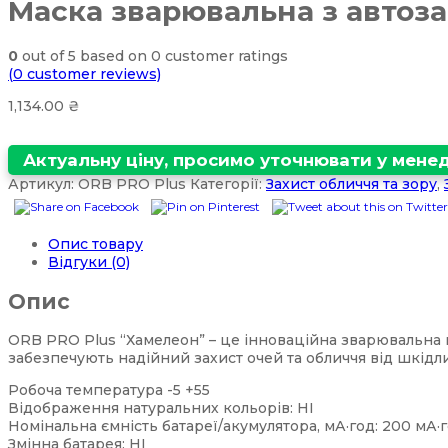
Маска зварювальна з автоз
0
out of
5
based on
0
customer ratings
(
0
customer reviews)
1,134.00
₴
Актуальну ціну, просимо уточнювати у мен
Артикул:
ORB PRO Plus
Категорії:
Захист обличчя та зору
,
Опис товару
Відгуки (0)
Опис
ORB PRO Plus “Хамелеон” – це інноваційна зварювальна м
забезпечують надійний захист очей та обличчя від шкід
Робоча температура -5 +55
Відображення натуральних кольорів: НІ
Номінальна ємність батареї/акумулятора, мА·год: 200 мА·
Змінна батарея: НІ