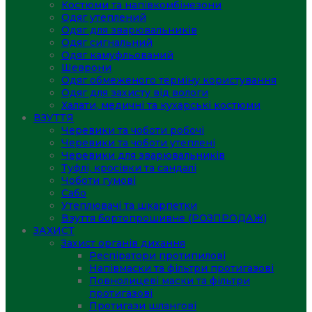
Костюми та напівкомбінезони
Одяг утеплений
Одяг для зварювальників
Одяг сигнальний
Одяг камуфльований
Шеврони
Одяг обмеженого терміну користування
Одяг для захисту від вологи
Халати, медичні та кухарські костюми
ВЗУТТЯ
Черевики та чоботи робочі
Черевики та чоботи утеплені
Черевики для зварювальників
Туфлі, кросівки та сандалі
Чоботи гумові
Сабо
Утеплювачі та шкарпетки
Взуття бортопрошивне (РОЗПРОДАЖ)
ЗАХИСТ
Захист органів дихання
Респіратори протипилові
Напівмаски та фільтри протигазові
Повнолицеві маски та фільтри
протигазові
Протигази шлангові