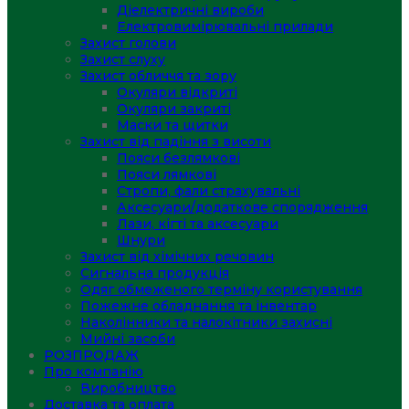
Діелектричні вироби
Електровимірювальні прилади
Захист голови
Захист слуху
Захист обличчя та зору
Окуляри відкриті
Окуляри закриті
Маски та щитки
Захист від падіння з висоти
Пояси безлямкові
Пояси лямкові
Стропи, фали страхувальні
Аксесуари/додаткове спорядження
Лази, кігті та аксесуари
Шнури
Захист від хімічних речовин
Сигнальна продукція
Одяг обмеженого терміну користування
Пожежне обладнання та інвентар
Наколінники та налокітники захисні
Мийні засоби
РОЗПРОДАЖ
Про компанію
Виробництво
Доставка та оплата