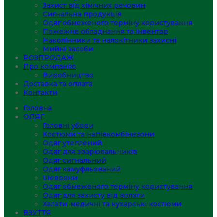
Захист від хімічних речовин
Сигнальна продукція
Одяг обмеженого терміну користування
Пожежне обладнання та інвентар
Наколінники та налокітники захисні
Мийні засоби
РОЗПРОДАЖ
Про компанію
Виробництво
Доставка та оплата
Контакти
Головна
ОДЯГ
Головні убори
Костюми та напівкомбінезони
Одяг утеплений
Одяг для зварювальників
Одяг сигнальний
Одяг камуфльований
Шеврони
Одяг обмеженого терміну користування
Одяг для захисту від вологи
Халати, медичні та кухарські костюми
ВЗУТТЯ