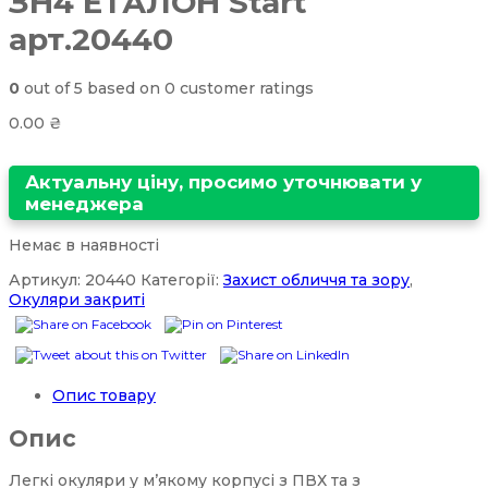
ЗН4 ЕТАЛОН Start
арт.20440
0
out of
5
based on
0
customer ratings
0.00
₴
Актуальну ціну, просимо уточнювати у
менеджера
Немає в наявності
Артикул:
20440
Категорії:
Захист обличчя та зору
,
Окуляри закриті
Опис товару
Опис
Легкі окуляри у м’якому корпусі з ПВХ та з