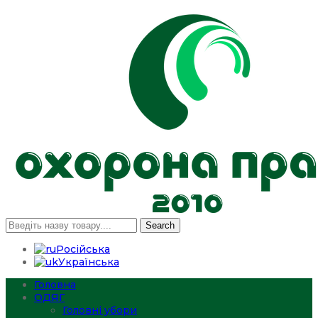
Search
Російська
Українська
Головна
ОДЯГ
Головні убори