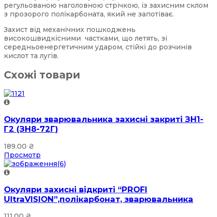
регульованою наголовною стрічкою, із захисним склом
з прозорого полікарбоната, який не запотіває.
Захист від механічних пошкоджень
високошвидкісними частками, що летять, зі
середньоенергетичним ударом, стійкі до розчинів
кислот та лугів.
Схожі товари
Окуляри зварювальника захисні закриті ЗН1-
Г2 (ЗН8-72Г)
189.00
₴
Просмотр
Окуляри захисні відкриті “PROFI
UltraVISION”,полікарбонат, зварювальника
111.00
₴