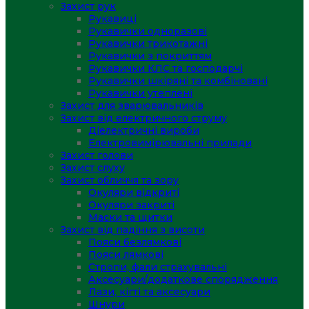
Захист рук
Рукавиці
Рукавички одноразові
Рукавички трикотажні
Рукавички з покриттям
Рукавички КЛС та господарчі
Рукавички шкіряні та комбіновані
Рукавички утеплені
Захист для зварювальників
Захист від електричного струму
Діелектричні вироби
Електровимірювальні прилади
Захист голови
Захист слуху
Захист обличчя та зору
Окуляри відкриті
Окуляри закриті
Маски та щитки
Захист від падіння з висоти
Пояси безлямкові
Пояси лямкові
Стропи, фали страхувальні
Аксесуари/додаткове спорядження
Лази, кігті та аксесуари
Шнури