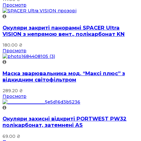
Просмотр
Окуляри закриті панорамні SPACER Ultra
VISION з непрямою вент., полікарбонат KN
180.00
₴
Просмотр
Маска зварювальника мод. “Максі плюс” з
відкидним світофільтром
289.20
₴
Просмотр
Окуляри захисні відкриті PORTWEST PW32
полікарбонат, затемнені AS
69.00
₴