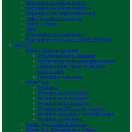
Черевики та чоботи робочі
Черевики та чоботи утеплені
Черевики для зварювальників
Туфлі, кросівки та сандалі
Чоботи гумові
Сабо
Утеплювачі та шкарпетки
Взуття бортопрошивне (РОЗПРОДАЖ)
ЗАХИСТ
Захист органів дихання
Респіратори протипилові
Напівмаски та фільтри протигазові
Повнолицеві маски та фільтри
протигазові
Протигази шлангові
Захист рук
Рукавиці
Рукавички одноразові
Рукавички трикотажні
Рукавички з покриттям
Рукавички КЛС та господарчі
Рукавички шкіряні та комбіновані
Рукавички утеплені
Захист для зварювальників
Захист від електричного струму