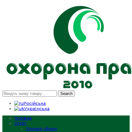
Search
Російська
Українська
Головна
ОДЯГ
Головні убори