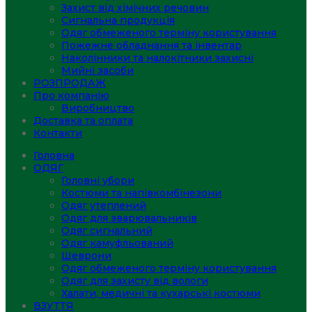
Захист від хімічних речовин
Сигнальна продукція
Одяг обмеженого терміну користування
Пожежне обладнання та інвентар
Наколінники та налокітники захисні
Мийні засоби
РОЗПРОДАЖ
Про компанію
Виробництво
Доставка та оплата
Контакти
Головна
ОДЯГ
Головні убори
Костюми та напівкомбінезони
Одяг утеплений
Одяг для зварювальників
Одяг сигнальний
Одяг камуфльований
Шеврони
Одяг обмеженого терміну користування
Одяг для захисту від вологи
Халати, медичні та кухарські костюми
ВЗУТТЯ