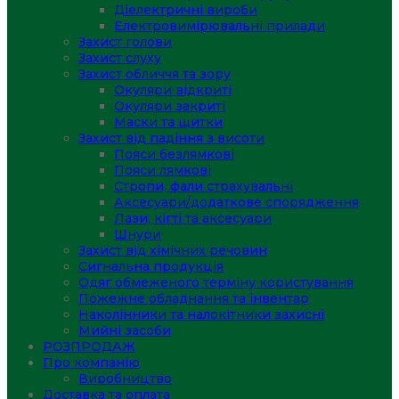
Діелектричні вироби
Електровимірювальні прилади
Захист голови
Захист слуху
Захист обличчя та зору
Окуляри відкриті
Окуляри закриті
Маски та щитки
Захист від падіння з висоти
Пояси безлямкові
Пояси лямкові
Стропи, фали страхувальні
Аксесуари/додаткове спорядження
Лази, кігті та аксесуари
Шнури
Захист від хімічних речовин
Сигнальна продукція
Одяг обмеженого терміну користування
Пожежне обладнання та інвентар
Наколінники та налокітники захисні
Мийні засоби
РОЗПРОДАЖ
Про компанію
Виробництво
Доставка та оплата