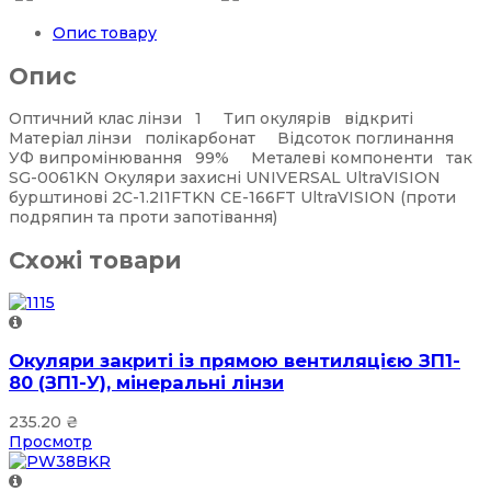
Опис товару
Опис
Оптичний клас лінзи 1 Тип окулярів відкриті
Матеріал лінзи полікарбонат Відсоток поглинання
УФ випромінювання 99% Металеві компоненти так
SG-0061KN Окуляри захисні UNIVERSAL UltraVISION
бурштинові 2С-1.2I1FTKN CE-166FT UltraVISION (проти
подряпин та проти запотівання)
Схожі товари
Окуляри закриті із прямою вентиляцією ЗП1-
80 (ЗП1-У), мінеральні лінзи
235.20
₴
Просмотр