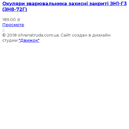
Окуляри зварювальника захисні закриті ЗН1-Г3
(ЗН8-72Г)
189.00
₴
Просмотр
X
© 2018 ohranatruda.com.ua. Сайт создан в дизхайн
студии
"Движок"