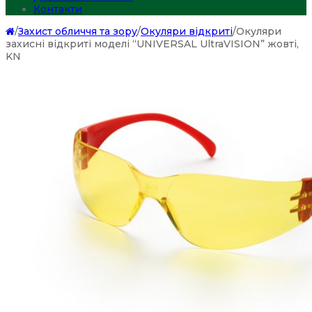
Контакти
/
Захист обличчя та зору
/
Окуляри відкриті
/
Окуляри
захисні відкриті моделі “UNIVERSAL UltraVISION” жовті,
KN