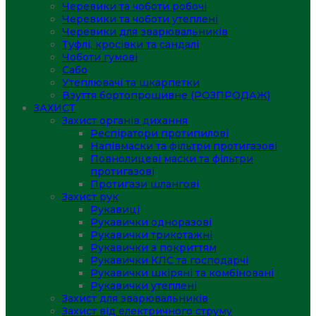
Черевики та чоботи робочі
Черевики та чоботи утеплені
Черевики для зварювальників
Туфлі, кросівки та сандалі
Чоботи гумові
Сабо
Утеплювачі та шкарпетки
Взуття бортопрошивне (РОЗПРОДАЖ)
ЗАХИСТ
Захист органів дихання
Респіратори протипилові
Напівмаски та фільтри протигазові
Повнолицеві маски та фільтри
протигазові
Протигази шлангові
Захист рук
Рукавиці
Рукавички одноразові
Рукавички трикотажні
Рукавички з покриттям
Рукавички КЛС та господарчі
Рукавички шкіряні та комбіновані
Рукавички утеплені
Захист для зварювальників
Захист від електричного струму