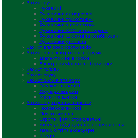
Захист рук
Рукавиці
Рукавички одноразові
Рукавички трикотажні
Рукавички з покриттям
Рукавички КЛС та господарчі
Рукавички шкіряні та комбіновані
Рукавички утеплені
Захист для зварювальників
Захист від електричного струму
Діелектричні вироби
Електровимірювальні прилади
Захист голови
Захист слуху
Захист обличчя та зору
Окуляри відкриті
Окуляри закриті
Маски та щитки
Захист від падіння з висоти
Пояси безлямкові
Пояси лямкові
Стропи, фали страхувальні
Аксесуари/додаткове спорядження
Лази, кігті та аксесуари
Шнури