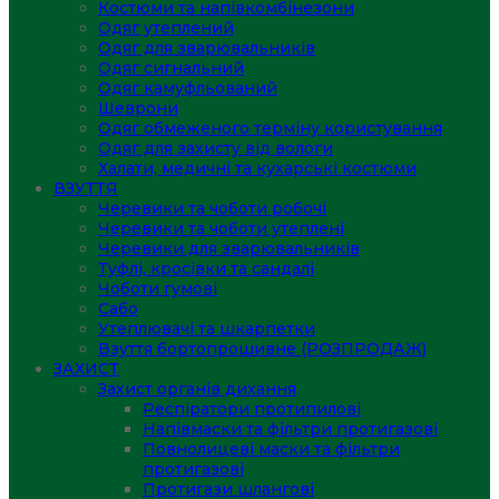
Костюми та напівкомбінезони
Одяг утеплений
Одяг для зварювальників
Одяг сигнальний
Одяг камуфльований
Шеврони
Одяг обмеженого терміну користування
Одяг для захисту від вологи
Халати, медичні та кухарські костюми
ВЗУТТЯ
Черевики та чоботи робочі
Черевики та чоботи утеплені
Черевики для зварювальників
Туфлі, кросівки та сандалі
Чоботи гумові
Сабо
Утеплювачі та шкарпетки
Взуття бортопрошивне (РОЗПРОДАЖ)
ЗАХИСТ
Захист органів дихання
Респіратори протипилові
Напівмаски та фільтри протигазові
Повнолицеві маски та фільтри
протигазові
Протигази шлангові