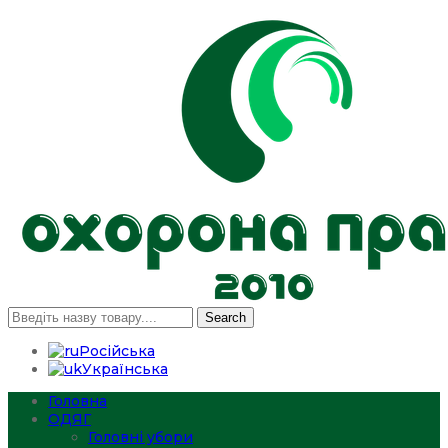
Search
Російська
Українська
Головна
ОДЯГ
Головні убори