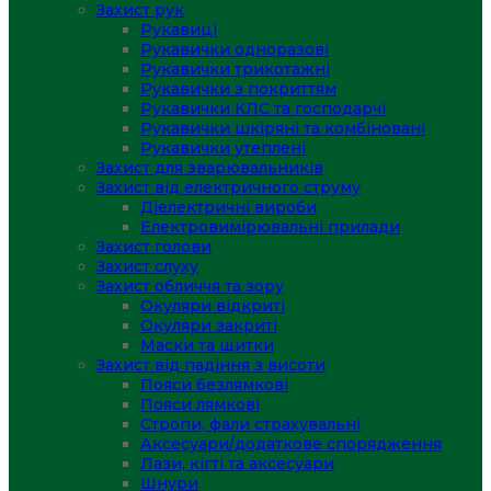
Захист рук
Рукавиці
Рукавички одноразові
Рукавички трикотажні
Рукавички з покриттям
Рукавички КЛС та господарчі
Рукавички шкіряні та комбіновані
Рукавички утеплені
Захист для зварювальників
Захист від електричного струму
Діелектричні вироби
Електровимірювальні прилади
Захист голови
Захист слуху
Захист обличчя та зору
Окуляри відкриті
Окуляри закриті
Маски та щитки
Захист від падіння з висоти
Пояси безлямкові
Пояси лямкові
Стропи, фали страхувальні
Аксесуари/додаткове спорядження
Лази, кігті та аксесуари
Шнури