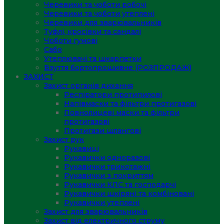
Черевики та чоботи робочі
Черевики та чоботи утеплені
Черевики для зварювальників
Туфлі, кросівки та сандалі
Чоботи гумові
Сабо
Утеплювачі та шкарпетки
Взуття бортопрошивне (РОЗПРОДАЖ)
ЗАХИСТ
Захист органів дихання
Респіратори протипилові
Напівмаски та фільтри протигазові
Повнолицеві маски та фільтри
протигазові
Протигази шлангові
Захист рук
Рукавиці
Рукавички одноразові
Рукавички трикотажні
Рукавички з покриттям
Рукавички КЛС та господарчі
Рукавички шкіряні та комбіновані
Рукавички утеплені
Захист для зварювальників
Захист від електричного струму