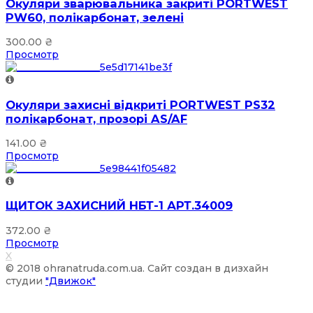
Окуляри зварювальника закриті PORTWEST
PW60, полікарбонат, зелені
300.00
₴
Просмотр
Окуляри захисні відкриті PORTWEST PS32
полікарбонат, прозорі AS/AF
141.00
₴
Просмотр
ЩИТОК ЗАХИСНИЙ НБТ-1 АРТ.34009
372.00
₴
Просмотр
X
© 2018 ohranatruda.com.ua. Сайт создан в дизхайн
студии
"Движок"