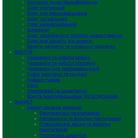
Костюми та напівкомбінезони
Одяг утеплений
Одяг для зварювальників
Одяг сигнальний
Одяг камуфльований
Шеврони
Одяг обмеженого терміну користування
Одяг для захисту від вологи
Халати, медичні та кухарські костюми
ВЗУТТЯ
Черевики та чоботи робочі
Черевики та чоботи утеплені
Черевики для зварювальників
Туфлі, кросівки та сандалі
Чоботи гумові
Сабо
Утеплювачі та шкарпетки
Взуття бортопрошивне (РОЗПРОДАЖ)
ЗАХИСТ
Захист органів дихання
Респіратори протипилові
Напівмаски та фільтри протигазові
Повнолицеві маски та фільтри
протигазові
Протигази шлангові