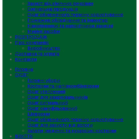
Захист від хімічних речовин
Сигнальна продукція
Одяг обмеженого терміну користування
Пожежне обладнання та інвентар
Наколінники та налокітники захисні
Мийні засоби
РОЗПРОДАЖ
Про компанію
Виробництво
Доставка та оплата
Контакти
Головна
ОДЯГ
Головні убори
Костюми та напівкомбінезони
Одяг утеплений
Одяг для зварювальників
Одяг сигнальний
Одяг камуфльований
Шеврони
Одяг обмеженого терміну користування
Одяг для захисту від вологи
Халати, медичні та кухарські костюми
ВЗУТТЯ