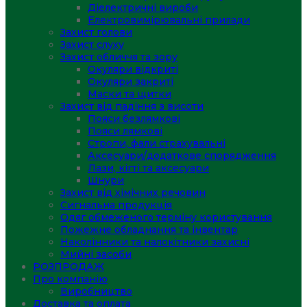
Діелектричні вироби
Електровимірювальні прилади
Захист голови
Захист слуху
Захист обличчя та зору
Окуляри відкриті
Окуляри закриті
Маски та щитки
Захист від падіння з висоти
Пояси безлямкові
Пояси лямкові
Стропи, фали страхувальні
Аксесуари/додаткове спорядження
Лази, кігті та аксесуари
Шнури
Захист від хімічних речовин
Сигнальна продукція
Одяг обмеженого терміну користування
Пожежне обладнання та інвентар
Наколінники та налокітники захисні
Мийні засоби
РОЗПРОДАЖ
Про компанію
Виробництво
Доставка та оплата