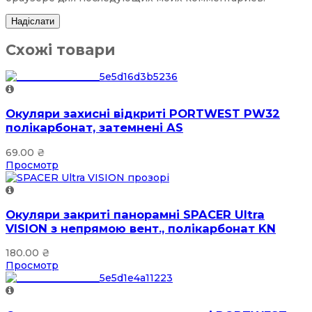
Схожі товари
Окуляри захисні відкриті PORTWEST PW32
полікарбонат, затемнені AS
69.00
₴
Просмотр
Окуляри закриті панорамні SPACER Ultra
VISION з непрямою вент., полікарбонат KN
180.00
₴
Просмотр