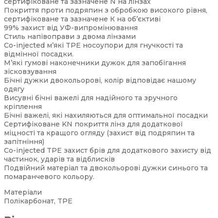
сертифіковане та зазначене N на лінзах
Покриття проти подряпин з обробкою високого рівня,
сертифіковане та зазначене К на об’єктиві
99% захист від УФ-випромінювання
Стиль напівоправи з двома лінзами
Co-injected м’які TPE носоупори для гнучкості та
відмінної посадки.
М’які гумові наконечники дужок для запобігання
зісковзування
Бічні дужки двокольорові, колір відповідає нашому
одягу
Висувні бічні важелі для надійного та зручного
кріплення
Бічні важелі, які нахиляються для оптимальної посадки
Сертифіковане KN покриття лінз для додаткової
міцності та кращого огляду (захист від подряпин та
запітніння)
Co-injected TPE захист брів для додаткового захисту від
частинок, ударів та відблисків
Подвійний матеріал та двокольорові дужки синього та
помаранчевого кольору.
Матеріали
Полікарбонат, TPE