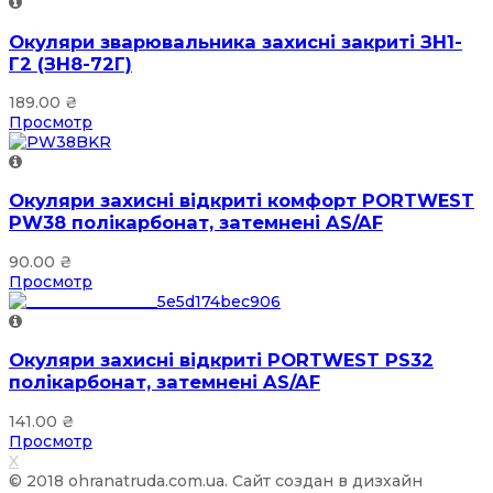
Окуляри зварювальника захисні закриті ЗН1-
Г2 (ЗН8-72Г)
189.00
₴
Просмотр
Окуляри захисні відкриті комфорт PORTWEST
PW38 полікарбонат, затемнені AS/AF
90.00
₴
Просмотр
Окуляри захисні відкриті PORTWEST PS32
полікарбонат, затемнені AS/AF
141.00
₴
Просмотр
X
© 2018 ohranatruda.com.ua. Сайт создан в дизхайн