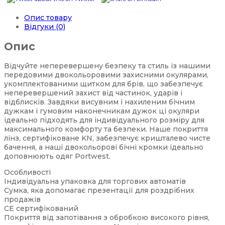
Опис товару
Відгуки (0)
Опис
Відчуйте неперевершену безпеку та стиль із нашими
передовими двокольоровими захисними окулярами,
укомплектованими щитком для брів, що забезпечує
неперевершений захист від частинок, ударів і
відблисків. Завдяки висувним і нахиленим бічним
дужкам і гумовим наконечникам дужок ці окуляри
ідеально підходять для індивідуального розміру для
максимального комфорту та безпеки. Наше покриття
лінз, сертифіковане KN, забезпечує кришталево чисте
бачення, а наші двокольорові бічні кромки ідеально
доповнюють одяг Portwest.
Особливості
Індивідуальна упаковка для торгових автоматів
Сумка, яка допомагає презентації для роздрібних
продажів
CE сертифікований
Покриття від запотівання з обробкою високого рівня,