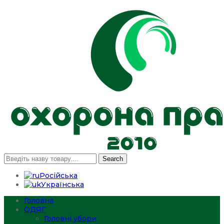
Search
Російська
Українська
Головна
ОДЯГ
Головні убори