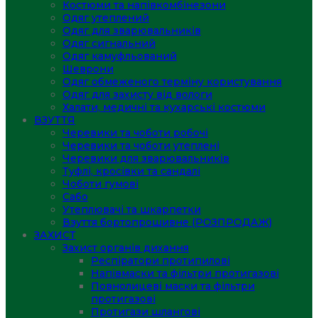
Костюми та напівкомбінезони
Одяг утеплений
Одяг для зварювальників
Одяг сигнальний
Одяг камуфльований
Шеврони
Одяг обмеженого терміну користування
Одяг для захисту від вологи
Халати, медичні та кухарські костюми
ВЗУТТЯ
Черевики та чоботи робочі
Черевики та чоботи утеплені
Черевики для зварювальників
Туфлі, кросівки та сандалі
Чоботи гумові
Сабо
Утеплювачі та шкарпетки
Взуття бортопрошивне (РОЗПРОДАЖ)
ЗАХИСТ
Захист органів дихання
Респіратори протипилові
Напівмаски та фільтри протигазові
Повнолицеві маски та фільтри
протигазові
Протигази шлангові