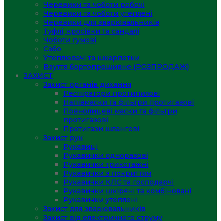
Черевики та чоботи робочі
Черевики та чоботи утеплені
Черевики для зварювальників
Туфлі, кросівки та сандалі
Чоботи гумові
Сабо
Утеплювачі та шкарпетки
Взуття бортопрошивне (РОЗПРОДАЖ)
ЗАХИСТ
Захист органів дихання
Респіратори протипилові
Напівмаски та фільтри протигазові
Повнолицеві маски та фільтри
протигазові
Протигази шлангові
Захист рук
Рукавиці
Рукавички одноразові
Рукавички трикотажні
Рукавички з покриттям
Рукавички КЛС та господарчі
Рукавички шкіряні та комбіновані
Рукавички утеплені
Захист для зварювальників
Захист від електричного струму