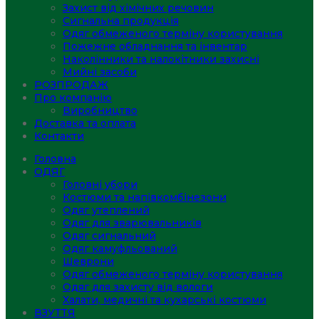
Захист від хімічних речовин
Сигнальна продукція
Одяг обмеженого терміну користування
Пожежне обладнання та інвентар
Наколінники та налокітники захисні
Мийні засоби
РОЗПРОДАЖ
Про компанію
Виробництво
Доставка та оплата
Контакти
Головна
ОДЯГ
Головні убори
Костюми та напівкомбінезони
Одяг утеплений
Одяг для зварювальників
Одяг сигнальний
Одяг камуфльований
Шеврони
Одяг обмеженого терміну користування
Одяг для захисту від вологи
Халати, медичні та кухарські костюми
ВЗУТТЯ