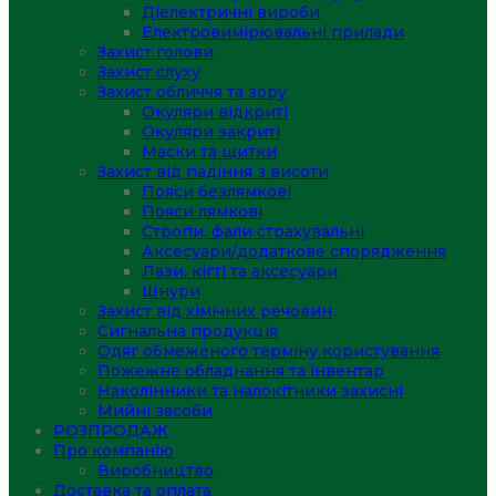
Діелектричні вироби
Електровимірювальні прилади
Захист голови
Захист слуху
Захист обличчя та зору
Окуляри відкриті
Окуляри закриті
Маски та щитки
Захист від падіння з висоти
Пояси безлямкові
Пояси лямкові
Стропи, фали страхувальні
Аксесуари/додаткове спорядження
Лази, кігті та аксесуари
Шнури
Захист від хімічних речовин
Сигнальна продукція
Одяг обмеженого терміну користування
Пожежне обладнання та інвентар
Наколінники та налокітники захисні
Мийні засоби
РОЗПРОДАЖ
Про компанію
Виробництво
Доставка та оплата