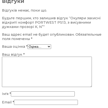
Відгуки
Відгуків немає, поки що.
Будьте першим, хто залишив відгук “Окуляри захисні
відкриті комфорт PORTWEST PS13, з висувними
дужками прозорі K, N”“
Ваш адрес email не будет опубликован.
Обязательные
поля помечены
*
Ваша оцінка
*
Ваш відгук
*
Ім'я
*
Email
*