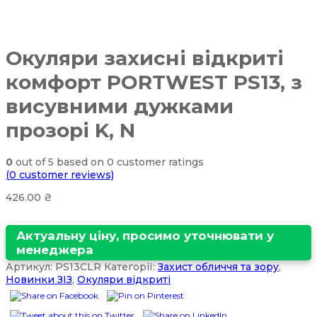
Окуляри захисні відкриті
комфорт PORTWEST PS13, з
висувними дужками
прозорі K, N
0
out of
5
based on
0
customer ratings
(
0
customer reviews)
426.00
₴
Актуальну ціну, просимо уточнювати у
менеджера
Артикул:
PS13CLR
Категорії:
Захист обличчя та зору
,
Новинки ЗІЗ
,
Окуляри відкриті