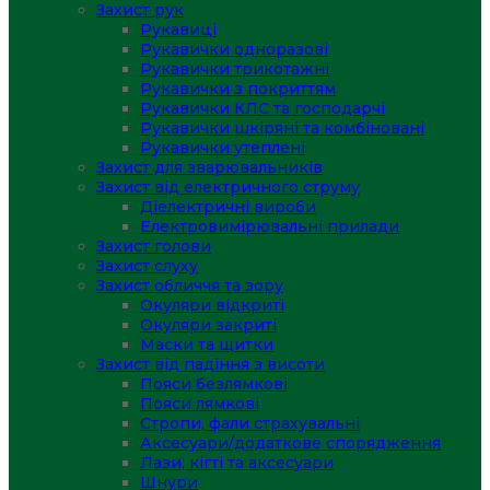
Захист рук
Рукавиці
Рукавички одноразові
Рукавички трикотажні
Рукавички з покриттям
Рукавички КЛС та господарчі
Рукавички шкіряні та комбіновані
Рукавички утеплені
Захист для зварювальників
Захист від електричного струму
Діелектричні вироби
Електровимірювальні прилади
Захист голови
Захист слуху
Захист обличчя та зору
Окуляри відкриті
Окуляри закриті
Маски та щитки
Захист від падіння з висоти
Пояси безлямкові
Пояси лямкові
Стропи, фали страхувальні
Аксесуари/додаткове спорядження
Лази, кігті та аксесуари
Шнури