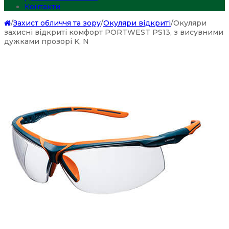
Контакти
/
Захист обличчя та зору
/
Окуляри відкриті
/
Окуляри
захисні відкриті комфорт PORTWEST PS13, з висувними
дужками прозорі K, N