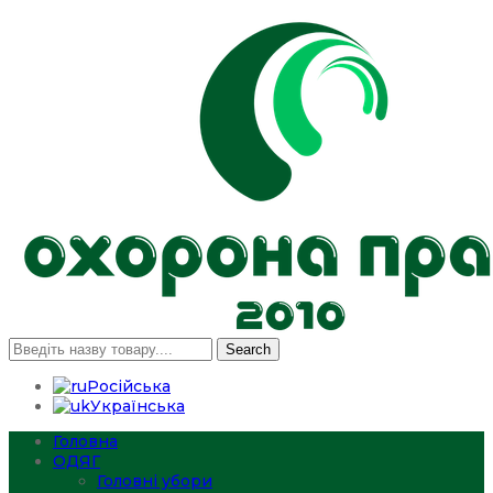
Search
Російська
Українська
Головна
ОДЯГ
Головні убори