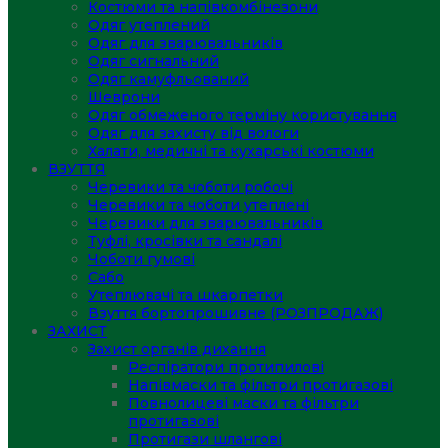
Костюми та напівкомбінезони
Одяг утеплений
Одяг для зварювальників
Одяг сигнальний
Одяг камуфльований
Шеврони
Одяг обмеженого терміну користування
Одяг для захисту від вологи
Халати, медичні та кухарські костюми
ВЗУТТЯ
Черевики та чоботи робочі
Черевики та чоботи утеплені
Черевики для зварювальників
Туфлі, кросівки та сандалі
Чоботи гумові
Сабо
Утеплювачі та шкарпетки
Взуття бортопрошивне (РОЗПРОДАЖ)
ЗАХИСТ
Захист органів дихання
Респіратори протипилові
Напівмаски та фільтри протигазові
Повнолицеві маски та фільтри
протигазові
Протигази шлангові