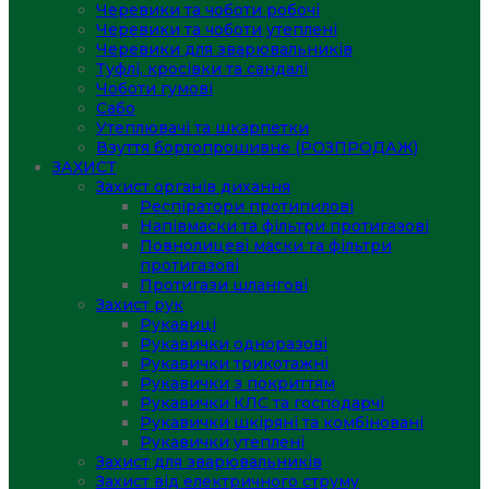
Черевики та чоботи робочі
Черевики та чоботи утеплені
Черевики для зварювальників
Туфлі, кросівки та сандалі
Чоботи гумові
Сабо
Утеплювачі та шкарпетки
Взуття бортопрошивне (РОЗПРОДАЖ)
ЗАХИСТ
Захист органів дихання
Респіратори протипилові
Напівмаски та фільтри протигазові
Повнолицеві маски та фільтри
протигазові
Протигази шлангові
Захист рук
Рукавиці
Рукавички одноразові
Рукавички трикотажні
Рукавички з покриттям
Рукавички КЛС та господарчі
Рукавички шкіряні та комбіновані
Рукавички утеплені
Захист для зварювальників
Захист від електричного струму