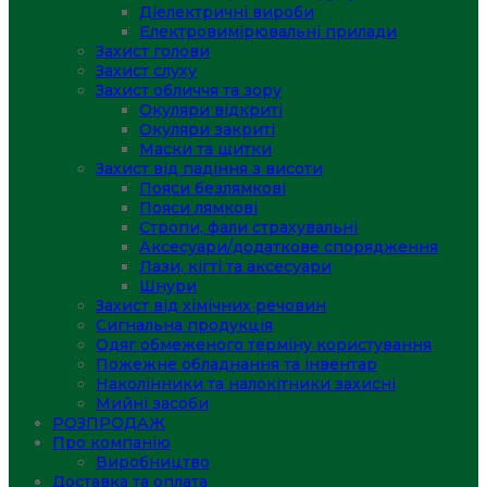
Діелектричні вироби
Електровимірювальні прилади
Захист голови
Захист слуху
Захист обличчя та зору
Окуляри відкриті
Окуляри закриті
Маски та щитки
Захист від падіння з висоти
Пояси безлямкові
Пояси лямкові
Стропи, фали страхувальні
Аксесуари/додаткове спорядження
Лази, кігті та аксесуари
Шнури
Захист від хімічних речовин
Сигнальна продукція
Одяг обмеженого терміну користування
Пожежне обладнання та інвентар
Наколінники та налокітники захисні
Мийні засоби
РОЗПРОДАЖ
Про компанію
Виробництво
Доставка та оплата