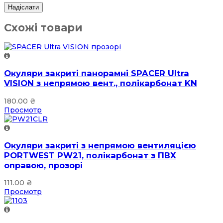
Схожі товари
Окуляри закриті панорамні SPACER Ultra
VISION з непрямою вент., полікарбонат KN
180.00
₴
Просмотр
Окуляри закриті з непрямою вентиляцією
PORTWEST PW21, полікарбонат з ПВХ
оправою, прозорі
111.00
₴
Просмотр