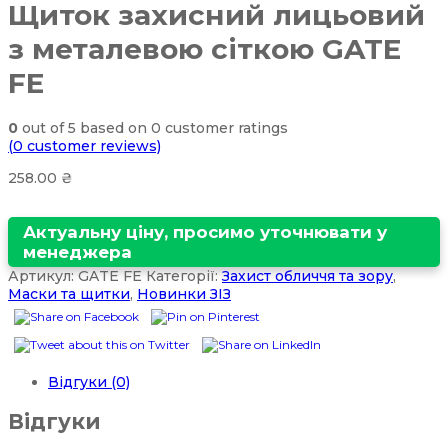
Щиток захисний лицьовий
з металевою сіткою GATE
FE
0
out of
5
based on
0
customer ratings
(
0
customer reviews)
258.00
₴
Актуальну ціну, просимо уточнювати у
менеджера
Артикул:
GATE FE
Категорії:
Захист обличчя та зору
,
Маски та щитки
,
Новинки ЗІЗ
Відгуки (0)
Відгуки