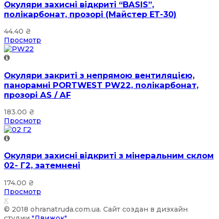
Окуляри захисні відкриті “BASIS”,
полікарбонат, прозорі (Майстер ЕТ-30)
44.40
₴
Просмотр
Окуляри закриті з непрямою вентиляцією,
панорамні PORTWEST PW22, полікарбонат,
прозорі AS / AF
183.00
₴
Просмотр
Окуляри захисні відкриті з мінеральним склом
02- Г2, затемнені
174.00
₴
Просмотр
X
© 2018 ohranatruda.com.ua. Сайт создан в дизхайн
студии
"Движок"