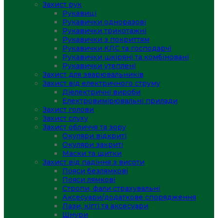
Захист рук
Рукавиці
Рукавички одноразові
Рукавички трикотажні
Рукавички з покриттям
Рукавички КЛС та господарчі
Рукавички шкіряні та комбіновані
Рукавички утеплені
Захист для зварювальників
Захист від електричного струму
Діелектричні вироби
Електровимірювальні прилади
Захист голови
Захист слуху
Захист обличчя та зору
Окуляри відкриті
Окуляри закриті
Маски та щитки
Захист від падіння з висоти
Пояси безлямкові
Пояси лямкові
Стропи, фали страхувальні
Аксесуари/додаткове спорядження
Лази, кігті та аксесуари
Шнури