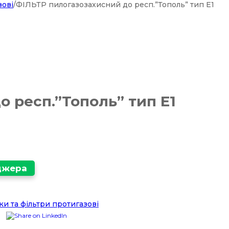
зові
/
ФІЛЬТР пилогазозахисний до респ.”Тополь” тип Е1
 респ.”Тополь” тип Е1
еджера
ки та фільтри протигазові