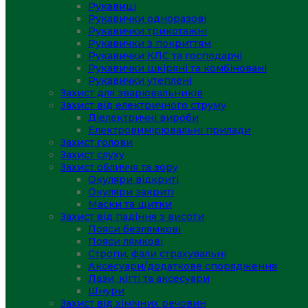
Рукавиці
Рукавички одноразові
Рукавички трикотажні
Рукавички з покриттям
Рукавички КЛС та господарчі
Рукавички шкіряні та комбіновані
Рукавички утеплені
Захист для зварювальників
Захист від електричного струму
Діелектричні вироби
Електровимірювальні прилади
Захист голови
Захист слуху
Захист обличчя та зору
Окуляри відкриті
Окуляри закриті
Маски та щитки
Захист від падіння з висоти
Пояси безлямкові
Пояси лямкові
Стропи, фали страхувальні
Аксесуари/додаткове спорядження
Лази, кігті та аксесуари
Шнури
Захист від хімічних речовин