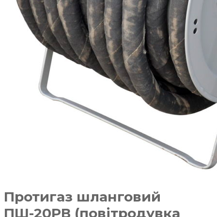
Протигаз шланговий
ПШ-20РВ (повітродувка