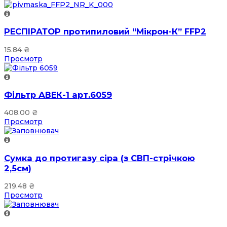
РЕСПІРАТОР протипиловий “Мікрон-К” FFP2
15.84
₴
Просмотр
Фільтр АВЕК-1 арт.6059
408.00
₴
Просмотр
Сумка до протигазу сіра (з СВП-стрічкою
2,5см)
219.48
₴
Просмотр