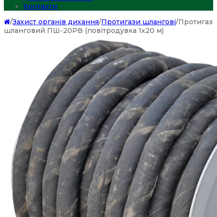
Контакти
/
Захист органів дихання
/
Протигази шлангові
/
Протигаз
шланговий ПШ-20РВ (повітродувка 1х20 м)