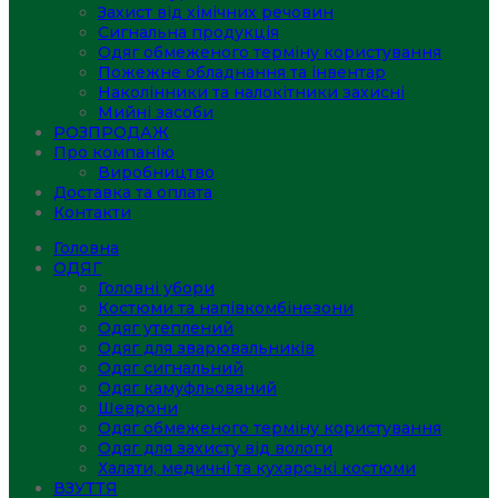
Захист від хімічних речовин
Сигнальна продукція
Одяг обмеженого терміну користування
Пожежне обладнання та інвентар
Наколінники та налокітники захисні
Мийні засоби
РОЗПРОДАЖ
Про компанію
Виробництво
Доставка та оплата
Контакти
Головна
ОДЯГ
Головні убори
Костюми та напівкомбінезони
Одяг утеплений
Одяг для зварювальників
Одяг сигнальний
Одяг камуфльований
Шеврони
Одяг обмеженого терміну користування
Одяг для захисту від вологи
Халати, медичні та кухарські костюми
ВЗУТТЯ