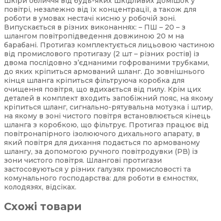
шкіри обличчя від будь-яких шкідливих домішок у
повітрі, незалежно від їх концентрації, а також для
роботи в умовах нестачі кисню у робочій зоні.
Випускається в різних виконаннях: – ПШ – 20 – з
шлангом повітропідведення довжиною 20 м на
барабані. Протигаз комплектується лицьовою частиною
від промислового протигазу (2 шт – різних ростів) із
двома послідовно з’єднаними гофрованими трубками,
до яких кріпиться армований шланг. До зовнішнього
кінця шланга кріпиться фільтруюча коробка для
очищення повітря, що вдихається від пилу. Крім цих
деталей в комплект входить запобіжний пояс, на якому
кріпиться шланг, сигнально-рятувальна мотузка і штир,
на якому в зоні чистого повітря встановлюється кінець
шланга з коробкою, що фільтрує. Протигаз працює від
повітронапірного ізолюючого дихального апарату, в
який повітря для дихання подається по армованому
шлангу, за допомогою ручного повітродувки (РВ) із
зони чистого повітря. Шлангові протигази
застосовуються у різних галузях промисловості та
комунального господарства: для роботи в ємностях,
колодязях, відсіках.
Схожі товари