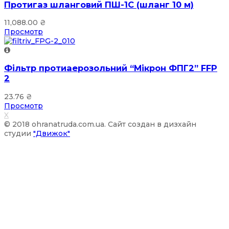
Протигаз шланговий ПШ-1С (шланг 10 м)
11,088.00
₴
Просмотр
Фільтр протиаерозольний “Мікрон ФПГ2” FFP
2
23.76
₴
Просмотр
X
© 2018 ohranatruda.com.ua. Сайт создан в дизхайн
студии
"Движок"