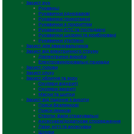
Захист рук
Рукавиці
Рукавички одноразові
Рукавички трикотажні
Рукавички з покриттям
Рукавички КЛС та господарчі
Рукавички шкіряні та комбіновані
Рукавички утеплені
Захист для зварювальників
Захист від електричного струму
Діелектричні вироби
Електровимірювальні прилади
Захист голови
Захист слуху
Захист обличчя та зору
Окуляри відкриті
Окуляри закриті
Маски та щитки
Захист від падіння з висоти
Пояси безлямкові
Пояси лямкові
Стропи, фали страхувальні
Аксесуари/додаткове спорядження
Лази, кігті та аксесуари
Шнури