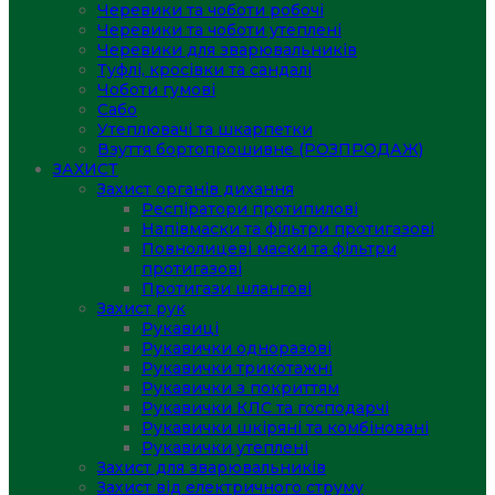
Черевики та чоботи робочі
Черевики та чоботи утеплені
Черевики для зварювальників
Туфлі, кросівки та сандалі
Чоботи гумові
Сабо
Утеплювачі та шкарпетки
Взуття бортопрошивне (РОЗПРОДАЖ)
ЗАХИСТ
Захист органів дихання
Респіратори протипилові
Напівмаски та фільтри протигазові
Повнолицеві маски та фільтри
протигазові
Протигази шлангові
Захист рук
Рукавиці
Рукавички одноразові
Рукавички трикотажні
Рукавички з покриттям
Рукавички КЛС та господарчі
Рукавички шкіряні та комбіновані
Рукавички утеплені
Захист для зварювальників
Захист від електричного струму