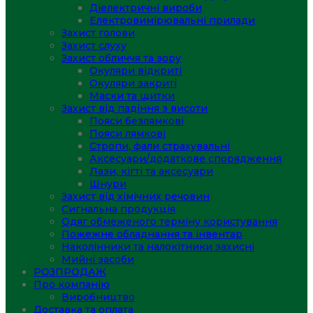
Діелектричні вироби
Електровимірювальні прилади
Захист голови
Захист слуху
Захист обличчя та зору
Окуляри відкриті
Окуляри закриті
Маски та щитки
Захист від падіння з висоти
Пояси безлямкові
Пояси лямкові
Стропи, фали страхувальні
Аксесуари/додаткове спорядження
Лази, кігті та аксесуари
Шнури
Захист від хімічних речовин
Сигнальна продукція
Одяг обмеженого терміну користування
Пожежне обладнання та інвентар
Наколінники та налокітники захисні
Мийні засоби
РОЗПРОДАЖ
Про компанію
Виробництво
Доставка та оплата