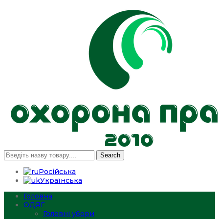
Search
Російська
Українська
Головна
ОДЯГ
Головні убори