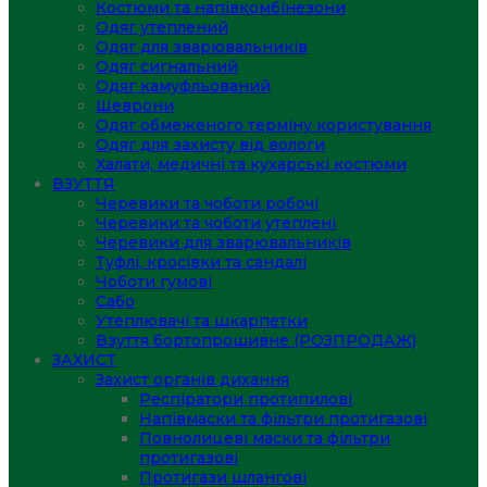
Костюми та напівкомбінезони
Одяг утеплений
Одяг для зварювальників
Одяг сигнальний
Одяг камуфльований
Шеврони
Одяг обмеженого терміну користування
Одяг для захисту від вологи
Халати, медичні та кухарські костюми
ВЗУТТЯ
Черевики та чоботи робочі
Черевики та чоботи утеплені
Черевики для зварювальників
Туфлі, кросівки та сандалі
Чоботи гумові
Сабо
Утеплювачі та шкарпетки
Взуття бортопрошивне (РОЗПРОДАЖ)
ЗАХИСТ
Захист органів дихання
Респіратори протипилові
Напівмаски та фільтри протигазові
Повнолицеві маски та фільтри
протигазові
Протигази шлангові