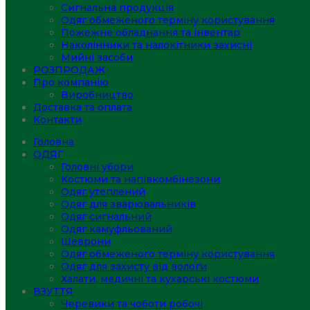
Сигнальна продукція
Одяг обмеженого терміну користування
Пожежне обладнання та інвентар
Наколінники та налокітники захисні
Мийні засоби
РОЗПРОДАЖ
Про компанію
Виробництво
Доставка та оплата
Контакти
Головна
ОДЯГ
Головні убори
Костюми та напівкомбінезони
Одяг утеплений
Одяг для зварювальників
Одяг сигнальний
Одяг камуфльований
Шеврони
Одяг обмеженого терміну користування
Одяг для захисту від вологи
Халати, медичні та кухарські костюми
ВЗУТТЯ
Черевики та чоботи робочі