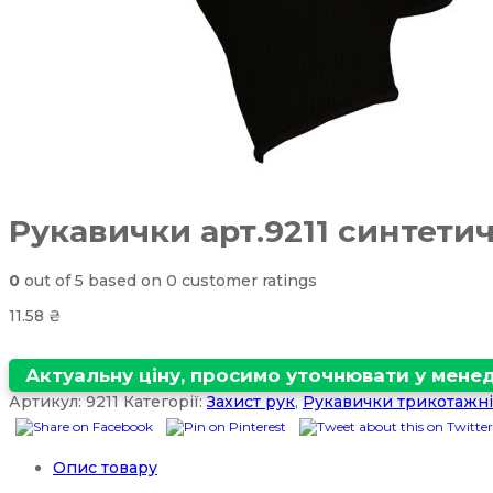
Рукавички арт.9211 синтетич
0
out of
5
based on
0
customer ratings
11.58
₴
Актуальну ціну, просимо уточнювати у мен
Артикул:
9211
Категорії:
Захист рук
,
Рукавички трикотажні
Опис товару