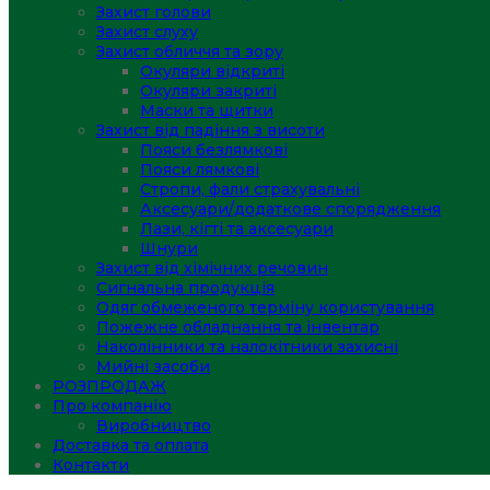
Захист голови
Захист слуху
Захист обличчя та зору
Окуляри відкриті
Окуляри закриті
Маски та щитки
Захист від падіння з висоти
Пояси безлямкові
Пояси лямкові
Стропи, фали страхувальні
Аксесуари/додаткове спорядження
Лази, кігті та аксесуари
Шнури
Захист від хімічних речовин
Сигнальна продукція
Одяг обмеженого терміну користування
Пожежне обладнання та інвентар
Наколінники та налокітники захисні
Мийні засоби
РОЗПРОДАЖ
Про компанію
Виробництво
Доставка та оплата
Контакти