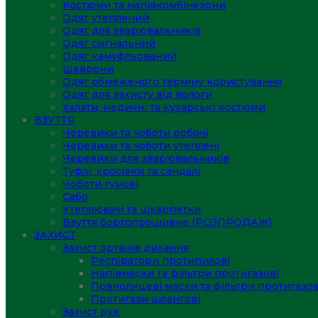
Костюми та напівкомбінезони
Одяг утеплений
Одяг для зварювальників
Одяг сигнальний
Одяг камуфльований
Шеврони
Одяг обмеженого терміну користування
Одяг для захисту від вологи
Халати, медичні та кухарські костюми
ВЗУТТЯ
Черевики та чоботи робочі
Черевики та чоботи утеплені
Черевики для зварювальників
Туфлі, кросівки та сандалі
Чоботи гумові
Сабо
Утеплювачі та шкарпетки
Взуття бортопрошивне (РОЗПРОДАЖ)
ЗАХИСТ
Захист органів дихання
Респіратори протипилові
Напівмаски та фільтри протигазові
Повнолицеві маски та фільтри протигазов
Протигази шлангові
Захист рук