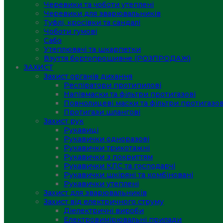
Черевики та чоботи утеплені
Черевики для зварювальників
Туфлі, кросівки та сандалі
Чоботи гумові
Сабо
Утеплювачі та шкарпетки
Взуття бортопрошивне (РОЗПРОДАЖ)
ЗАХИСТ
Захист органів дихання
Респіратори протипилові
Напівмаски та фільтри протигазові
Повнолицеві маски та фільтри протигазов
Протигази шлангові
Захист рук
Рукавиці
Рукавички одноразові
Рукавички трикотажні
Рукавички з покриттям
Рукавички КЛС та господарчі
Рукавички шкіряні та комбіновані
Рукавички утеплені
Захист для зварювальників
Захист від електричного струму
Діелектричні вироби
Електровимірювальні прилади