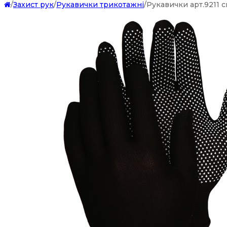
/
Захист рук
/
Рукавички трикотажні
/
Рукавички арт.9211 