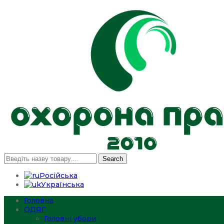
Search
Російська
Українська
Головна
ОДЯГ
Головні убори