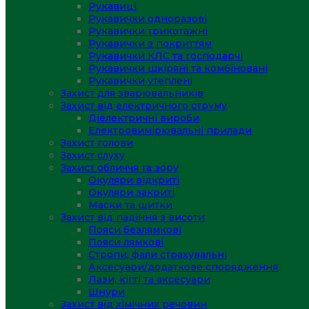
Рукавиці
Рукавички одноразові
Рукавички трикотажні
Рукавички з покриттям
Рукавички КЛС та господарчі
Рукавички шкіряні та комбіновані
Рукавички утеплені
Захист для зварювальників
Захист від електричного струму
Діелектричні вироби
Електровимірювальні прилади
Захист голови
Захист слуху
Захист обличчя та зору
Окуляри відкриті
Окуляри закриті
Маски та щитки
Захист від падіння з висоти
Пояси безлямкові
Пояси лямкові
Стропи, фали страхувальні
Аксесуари/додаткове спорядження
Лази, кігті та аксесуари
Шнури
Захист від хімічних речовин