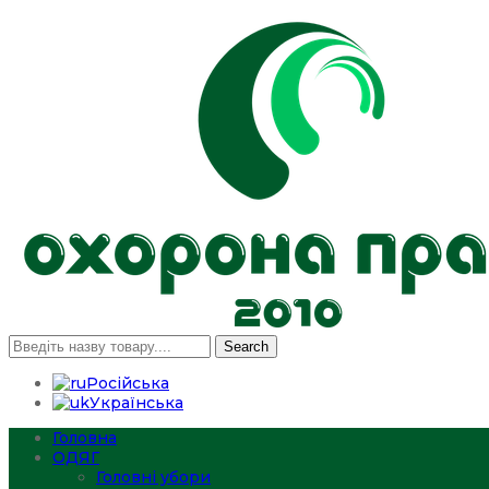
Search
Російська
Українська
Головна
ОДЯГ
Головні убори