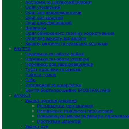
Костюми та напівкомбінезони
Одяг утеплений
Одяг для зварювальників
Одяг сигнальний
Одяг камуфльований
Шеврони
Одяг обмеженого терміну користування
Одяг для захисту від вологи
Халати, медичні та кухарські костюми
ВЗУТТЯ
Черевики та чоботи робочі
Черевики та чоботи утеплені
Черевики для зварювальників
Туфлі, кросівки та сандалі
Чоботи гумові
Сабо
Утеплювачі та шкарпетки
Взуття бортопрошивне (РОЗПРОДАЖ)
ЗАХИСТ
Захист органів дихання
Респіратори протипилові
Напівмаски та фільтри протигазові
Повнолицеві маски та фільтри протигазов
Протигази шлангові
Захист рук