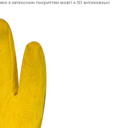
і з латексним покриттям жовті к.151 антиковзькі