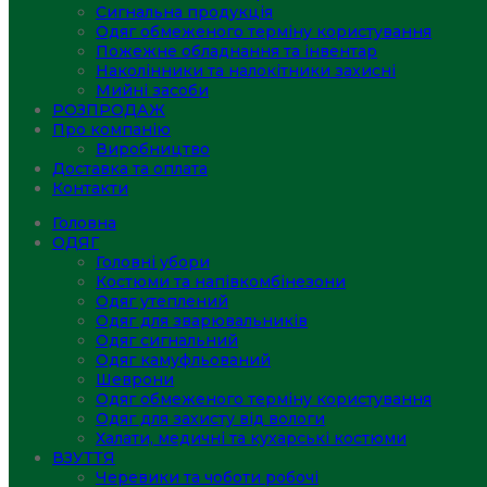
Сигнальна продукція
Одяг обмеженого терміну користування
Пожежне обладнання та інвентар
Наколінники та налокітники захисні
Мийні засоби
РОЗПРОДАЖ
Про компанію
Виробництво
Доставка та оплата
Контакти
Головна
ОДЯГ
Головні убори
Костюми та напівкомбінезони
Одяг утеплений
Одяг для зварювальників
Одяг сигнальний
Одяг камуфльований
Шеврони
Одяг обмеженого терміну користування
Одяг для захисту від вологи
Халати, медичні та кухарські костюми
ВЗУТТЯ
Черевики та чоботи робочі