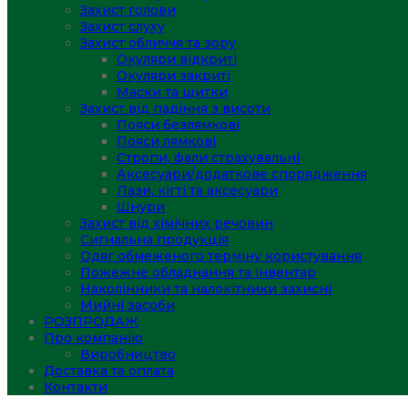
Захист голови
Захист слуху
Захист обличчя та зору
Окуляри відкриті
Окуляри закриті
Маски та щитки
Захист від падіння з висоти
Пояси безлямкові
Пояси лямкові
Стропи, фали страхувальні
Аксесуари/додаткове спорядження
Лази, кігті та аксесуари
Шнури
Захист від хімічних речовин
Сигнальна продукція
Одяг обмеженого терміну користування
Пожежне обладнання та інвентар
Наколінники та налокітники захисні
Мийні засоби
РОЗПРОДАЖ
Про компанію
Виробництво
Доставка та оплата
Контакти