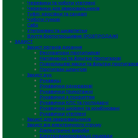
Черевики та чоботи утеплені
Черевики для зварювальників
Туфлі, кросівки та сандалі
Чоботи гумові
Сабо
Утеплювачі та шкарпетки
Взуття бортопрошивне (РОЗПРОДАЖ)
ЗАХИСТ
Захист органів дихання
Респіратори протипилові
Напівмаски та фільтри протигазові
Повнолицеві маски та фільтри протигазов
Протигази шлангові
Захист рук
Рукавиці
Рукавички одноразові
Рукавички трикотажні
Рукавички з покриттям
Рукавички КЛС та господарчі
Рукавички шкіряні та комбіновані
Рукавички утеплені
Захист для зварювальників
Захист від електричного струму
Діелектричні вироби
Електровимірювальні прилади