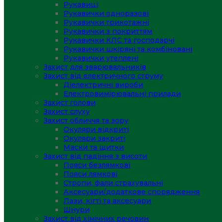
Рукавиці
Рукавички одноразові
Рукавички трикотажні
Рукавички з покриттям
Рукавички КЛС та господарчі
Рукавички шкіряні та комбіновані
Рукавички утеплені
Захист для зварювальників
Захист від електричного струму
Діелектричні вироби
Електровимірювальні прилади
Захист голови
Захист слуху
Захист обличчя та зору
Окуляри відкриті
Окуляри закриті
Маски та щитки
Захист від падіння з висоти
Пояси безлямкові
Пояси лямкові
Стропи, фали страхувальні
Аксесуари/додаткове спорядження
Лази, кігті та аксесуари
Шнури
Захист від хімічних речовин