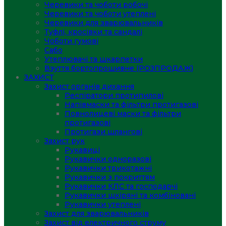
Черевики та чоботи робочі
Черевики та чоботи утеплені
Черевики для зварювальників
Туфлі, кросівки та сандалі
Чоботи гумові
Сабо
Утеплювачі та шкарпетки
Взуття бортопрошивне (РОЗПРОДАЖ)
ЗАХИСТ
Захист органів дихання
Респіратори протипилові
Напівмаски та фільтри протигазові
Повнолицеві маски та фільтри
протигазові
Протигази шлангові
Захист рук
Рукавиці
Рукавички одноразові
Рукавички трикотажні
Рукавички з покриттям
Рукавички КЛС та господарчі
Рукавички шкіряні та комбіновані
Рукавички утеплені
Захист для зварювальників
Захист від електричного струму