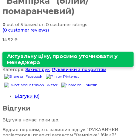
“Вампірка” (білий/
помаранчевий)
0
out of
5
based on
0
customer ratings
(
0
customer reviews)
14.52
₴
Актуальну ціну, просимо уточнювати у
менеджера
Категорії:
Захист рук
,
Рукавички з покриттям
Відгуки (0)
Відгуки
Відгуків немає, поки що.
Будьте першим, хто залишив відгук “РУКАВИЧКИ
поліестерові покриті латексом “Вампірка” (білий/