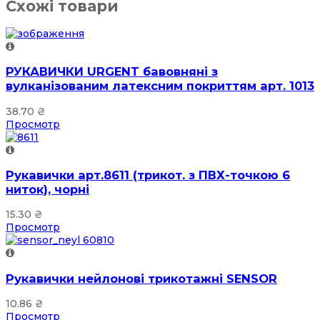
Схожі товари
РУКАВИЧКИ URGENT бавовняні з
вулканізованим латексним покриттям арт. 1013
38.70
₴
Просмотр
Рукавички арт.8611 (трикот. з ПВХ-точкою 6
ниток), чорні
15.30
₴
Просмотр
Рукавички нейлонові трикотажні SENSOR
10.86
₴
Просмотр