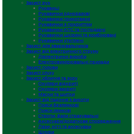
Захист рук
Рукавиці
Рукавички одноразові
Рукавички трикотажні
Рукавички з покриттям
Рукавички КЛС та господарчі
Рукавички шкіряні та комбіновані
Рукавички утеплені
Захист для зварювальників
Захист від електричного струму
Діелектричні вироби
Електровимірювальні прилади
Захист голови
Захист слуху
Захист обличчя та зору
Окуляри відкриті
Окуляри закриті
Маски та щитки
Захист від падіння з висоти
Пояси безлямкові
Пояси лямкові
Стропи, фали страхувальні
Аксесуари/додаткове спорядження
Лази, кігті та аксесуари
Шнури