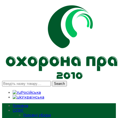
Search
Російська
Українська
Головна
ОДЯГ
Головні убори