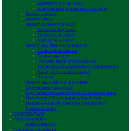
Діелектричні вироби
Електровимірювальні прилади
Захист голови
Захист слуху
Захист обличчя та зору
Окуляри відкриті
Окуляри закриті
Маски та щитки
Захист від падіння з висоти
Пояси безлямкові
Пояси лямкові
Стропи, фали страхувальні
Аксесуари/додаткове спорядження
Лази, кігті та аксесуари
Шнури
Захист від хімічних речовин
Сигнальна продукція
Одяг обмеженого терміну користування
Пожежне обладнання та інвентар
Наколінники та налокітники захисні
Мийні засоби
РОЗПРОДАЖ
Про компанію
Виробництво
Доставка та оплата