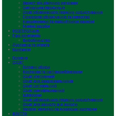
Захист від хімічних речовин
Сигнальна продукція
Одяг обмеженого терміну користування
Пожежне обладнання та інвентар
Наколінники та налокітники захисні
Мийні засоби
РОЗПРОДАЖ
Про компанію
Виробництво
Доставка та оплата
Контакти
Головна
ОДЯГ
Головні убори
Костюми та напівкомбінезони
Одяг утеплений
Одяг для зварювальників
Одяг сигнальний
Одяг камуфльований
Шеврони
Одяг обмеженого терміну користування
Одяг для захисту від вологи
Халати, медичні та кухарські костюми
ВЗУТТЯ