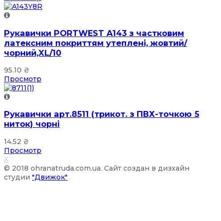
Рукавички PORTWEST A143 з частковим
латексним покриттям утеплені, жовтий/
чорний,XL/10
95.10
₴
Просмотр
Рукавички арт.8511 (трикот. з ПВХ-точкою 5
ниток) чорні
14.52
₴
Просмотр
X
© 2018 ohranatruda.com.ua. Сайт создан в дизхайн
студии
"Движок"