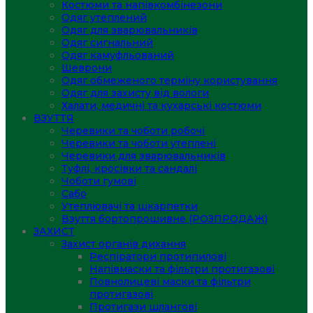
Костюми та напівкомбінезони
Одяг утеплений
Одяг для зварювальників
Одяг сигнальний
Одяг камуфльований
Шеврони
Одяг обмеженого терміну користування
Одяг для захисту від вологи
Халати, медичні та кухарські костюми
ВЗУТТЯ
Черевики та чоботи робочі
Черевики та чоботи утеплені
Черевики для зварювальників
Туфлі, кросівки та сандалі
Чоботи гумові
Сабо
Утеплювачі та шкарпетки
Взуття бортопрошивне (РОЗПРОДАЖ)
ЗАХИСТ
Захист органів дихання
Респіратори протипилові
Напівмаски та фільтри протигазові
Повнолицеві маски та фільтри
протигазові
Протигази шлангові