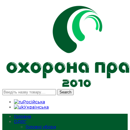
Search
Російська
Українська
Головна
ОДЯГ
Головні убори