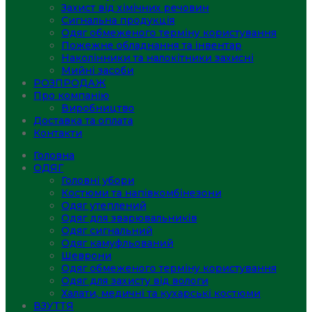
Захист від хімічних речовин
Сигнальна продукція
Одяг обмеженого терміну користування
Пожежне обладнання та інвентар
Наколінники та налокітники захисні
Мийні засоби
РОЗПРОДАЖ
Про компанію
Виробництво
Доставка та оплата
Контакти
Головна
ОДЯГ
Головні убори
Костюми та напівкомбінезони
Одяг утеплений
Одяг для зварювальників
Одяг сигнальний
Одяг камуфльований
Шеврони
Одяг обмеженого терміну користування
Одяг для захисту від вологи
Халати, медичні та кухарські костюми
ВЗУТТЯ