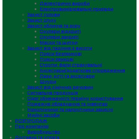
Діелектричні вироби
Електровимірювальні прилади
Захист голови
Захист слуху
Захист обличчя та зору
Окуляри відкриті
Окуляри закриті
Маски та щитки
Захист від падіння з висоти
Пояси безлямкові
Пояси лямкові
Стропи, фали страхувальні
Аксесуари/додаткове спорядження
Лази, кігті та аксесуари
Шнури
Захист від хімічних речовин
Сигнальна продукція
Одяг обмеженого терміну користування
Пожежне обладнання та інвентар
Наколінники та налокітники захисні
Мийні засоби
РОЗПРОДАЖ
Про компанію
Виробництво
Доставка та оплата