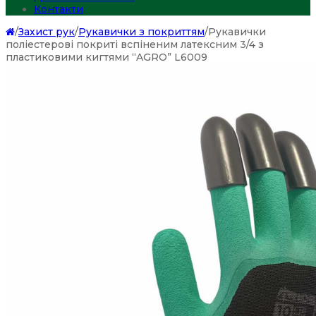
Контакти
/
Захист рук
/
Рукавички з покриттям
/
Рукавички
поліестерові покриті вспіненим латексним 3/4 з
пластиковими кигтями “AGRO” L6009