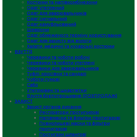
Костюми та напівкомбінезони
Одяг утеплений
Одяг для зварювальників
Одяг сигнальний
Одяг камуфльований
Шеврони
Одяг обмеженого терміну користування
Одяг для захисту від вологи
Халати, медичні та кухарські костюми
ВЗУТТЯ
Черевики та чоботи робочі
Черевики та чоботи утеплені
Черевики для зварювальників
Туфлі, кросівки та сандалі
Чоботи гумові
Сабо
Утеплювачі та шкарпетки
Взуття бортопрошивне (РОЗПРОДАЖ)
ЗАХИСТ
Захист органів дихання
Респіратори протипилові
Напівмаски та фільтри протигазові
Повнолицеві маски та фільтри
протигазові
Протигази шлангові