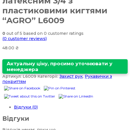
латексним 3/4 з
пластиковими кигтями
“AGRO” L6009
0
out of
5
based on
0
customer ratings
(
0
customer reviews)
48.00
₴
Актуальну ціну, просимо уточнювати у
менеджера
Артикул:
L6009
Категорії:
Захист рук
,
Рукавички з
покриттям
Відгуки (0)
Відгуки
Відгуків немає, поки що.