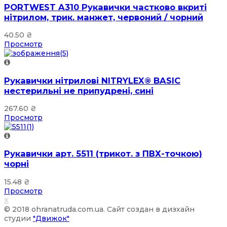
PORTWEST A310 Рукавички частково вкриті
нітрилом, трик. манжет, червоний / чорний
40.50
₴
Просмотр
Рукавички нітрилові NITRYLEX® BASIC
нестерильні не припудрені, сині
267.60
₴
Просмотр
Рукавички арт. 5511 (трикот. з ПВХ-точкою)
чорні
15.48
₴
Просмотр
X
© 2018 ohranatruda.com.ua. Сайт создан в дизхайн
студии
"Движок"