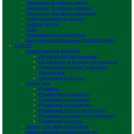
Черевики та чоботи робочі
Черевики та чоботи утеплені
Черевики для зварювальників
Туфлі, кросівки та сандалі
Чоботи гумові
Сабо
Утеплювачі та шкарпетки
Взуття бортопрошивне (РОЗПРОДАЖ)
ЗАХИСТ
Захист органів дихання
Респіратори протипилові
Напівмаски та фільтри протигазові
Повнолицеві маски та фільтри
протигазові
Протигази шлангові
Захист рук
Рукавиці
Рукавички одноразові
Рукавички трикотажні
Рукавички з покриттям
Рукавички КЛС та господарчі
Рукавички шкіряні та комбіновані
Рукавички утеплені
Захист для зварювальників
Захист від електричного струму