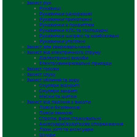
Захист рук
Рукавиці
Рукавички одноразові
Рукавички трикотажні
Рукавички з покриттям
Рукавички КЛС та господарчі
Рукавички шкіряні та комбіновані
Рукавички утеплені
Захист для зварювальників
Захист від електричного струму
Діелектричні вироби
Електровимірювальні прилади
Захист голови
Захист слуху
Захист обличчя та зору
Окуляри відкриті
Окуляри закриті
Маски та щитки
Захист від падіння з висоти
Пояси безлямкові
Пояси лямкові
Стропи, фали страхувальні
Аксесуари/додаткове спорядження
Лази, кігті та аксесуари
Шнури