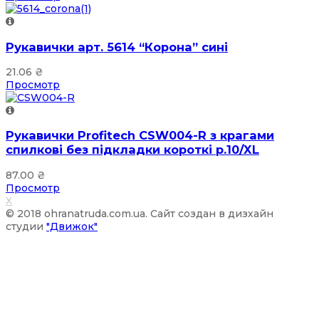
Рукавички арт. 5614 “Корона” сині
21.06
₴
Просмотр
Рукавички Profitech CSW004-R з крагами
спилкові без підкладки короткі р.10/XL
87.00
₴
Просмотр
X
© 2018 ohranatruda.com.ua. Сайт создан в дизхайн
студии
"Движок"