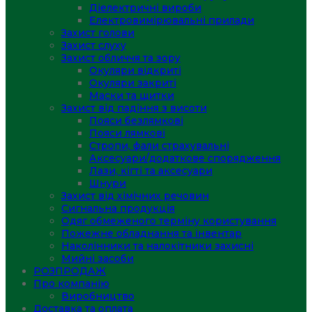
Діелектричні вироби
Електровимірювальні прилади
Захист голови
Захист слуху
Захист обличчя та зору
Окуляри відкриті
Окуляри закриті
Маски та щитки
Захист від падіння з висоти
Пояси безлямкові
Пояси лямкові
Стропи, фали страхувальні
Аксесуари/додаткове спорядження
Лази, кігті та аксесуари
Шнури
Захист від хімічних речовин
Сигнальна продукція
Одяг обмеженого терміну користування
Пожежне обладнання та інвентар
Наколінники та налокітники захисні
Мийні засоби
РОЗПРОДАЖ
Про компанію
Виробництво
Доставка та оплата