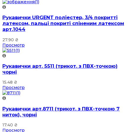
Рукавички URGENT поліестер, 3/4 покритті
латексом, пальці покриті спіненим латексом
арт.1044
27.90
₴
Просмотр
Рукавички арт. 5511 (трикот. з ПВХ-точкою)
чорні
15.48
₴
Просмотр
Рукавички арт.8711 (трикот. з ПВХ-точкою 7
ниток), чорні
17.40
₴
Просмотр