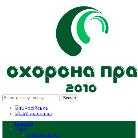
Search
Російська
Українська
Головна
ОДЯГ
Головні убори