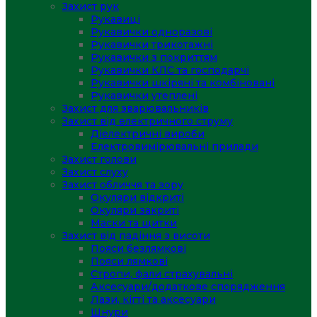
Захист рук
Рукавиці
Рукавички одноразові
Рукавички трикотажні
Рукавички з покриттям
Рукавички КЛС та господарчі
Рукавички шкіряні та комбіновані
Рукавички утеплені
Захист для зварювальників
Захист від електричного струму
Діелектричні вироби
Електровимірювальні прилади
Захист голови
Захист слуху
Захист обличчя та зору
Окуляри відкриті
Окуляри закриті
Маски та щитки
Захист від падіння з висоти
Пояси безлямкові
Пояси лямкові
Стропи, фали страхувальні
Аксесуари/додаткове спорядження
Лази, кігті та аксесуари
Шнури