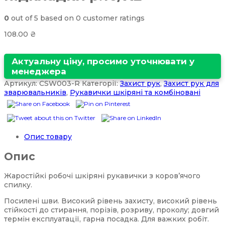
0
out of
5
based on
0
customer ratings
108.00
₴
Актуальну ціну, просимо уточнювати у
менеджера
Артикул:
CSW003-R
Категорії:
Захист рук
,
Захист рук для
зварювальників
,
Рукавички шкіряні та комбіновані
Опис товару
Опис
Жаростійкі робочі шкіряні рукавички з коров’ячого
спилку.
Посилені шви. Високий рівень захисту, високий рівень
стійкості до стирання, порізів, розриву, проколу; довгий
термін експлуатації, гарна посадка. Для важких робіт.