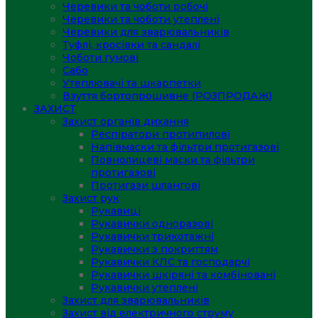
Черевики та чоботи робочі
Черевики та чоботи утеплені
Черевики для зварювальників
Туфлі, кросівки та сандалі
Чоботи гумові
Сабо
Утеплювачі та шкарпетки
Взуття бортопрошивне (РОЗПРОДАЖ)
ЗАХИСТ
Захист органів дихання
Респіратори протипилові
Напівмаски та фільтри протигазові
Повнолицеві маски та фільтри
протигазові
Протигази шлангові
Захист рук
Рукавиці
Рукавички одноразові
Рукавички трикотажні
Рукавички з покриттям
Рукавички КЛС та господарчі
Рукавички шкіряні та комбіновані
Рукавички утеплені
Захист для зварювальників
Захист від електричного струму