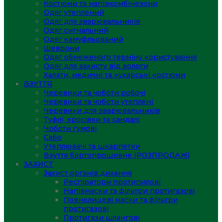
Костюми та напівкомбінезони
Одяг утеплений
Одяг для зварювальників
Одяг сигнальний
Одяг камуфльований
Шеврони
Одяг обмеженого терміну користування
Одяг для захисту від вологи
Халати, медичні та кухарські костюми
ВЗУТТЯ
Черевики та чоботи робочі
Черевики та чоботи утеплені
Черевики для зварювальників
Туфлі, кросівки та сандалі
Чоботи гумові
Сабо
Утеплювачі та шкарпетки
Взуття бортопрошивне (РОЗПРОДАЖ)
ЗАХИСТ
Захист органів дихання
Респіратори протипилові
Напівмаски та фільтри протигазові
Повнолицеві маски та фільтри
протигазові
Протигази шлангові