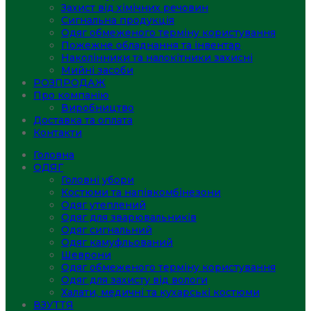
Захист від хімічних речовин
Сигнальна продукція
Одяг обмеженого терміну користування
Пожежне обладнання та інвентар
Наколінники та налокітники захисні
Мийні засоби
РОЗПРОДАЖ
Про компанію
Виробництво
Доставка та оплата
Контакти
Головна
ОДЯГ
Головні убори
Костюми та напівкомбінезони
Одяг утеплений
Одяг для зварювальників
Одяг сигнальний
Одяг камуфльований
Шеврони
Одяг обмеженого терміну користування
Одяг для захисту від вологи
Халати, медичні та кухарські костюми
ВЗУТТЯ