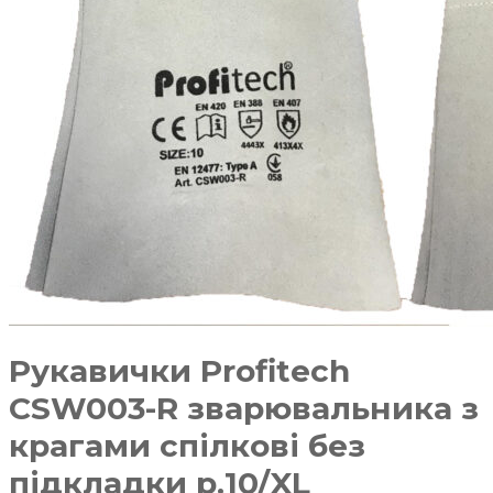
Рукавички Profitech
CSW003-R зварювальника з
крагами спілкові без
підкладки р.10/XL