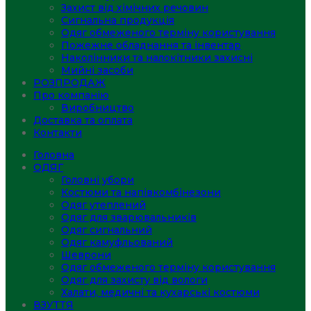
Захист від хімічних речовин
Сигнальна продукція
Одяг обмеженого терміну користування
Пожежне обладнання та інвентар
Наколінники та налокітники захисні
Мийні засоби
РОЗПРОДАЖ
Про компанію
Виробництво
Доставка та оплата
Контакти
Головна
ОДЯГ
Головні убори
Костюми та напівкомбінезони
Одяг утеплений
Одяг для зварювальників
Одяг сигнальний
Одяг камуфльований
Шеврони
Одяг обмеженого терміну користування
Одяг для захисту від вологи
Халати, медичні та кухарські костюми
ВЗУТТЯ