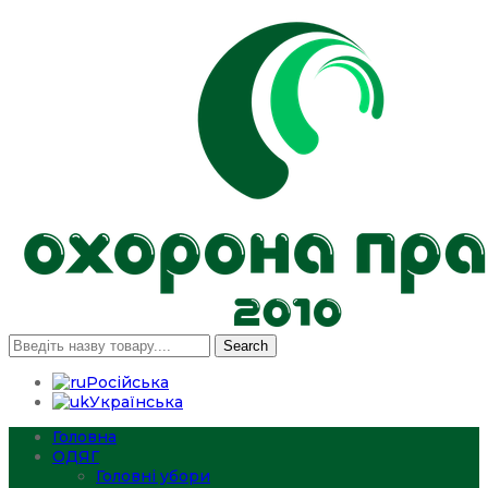
Search
Російська
Українська
Головна
ОДЯГ
Головні убори