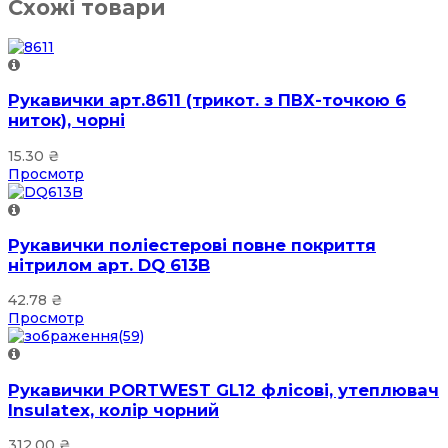
Схожі товари
Рукавички арт.8611 (трикот. з ПВХ-точкою 6
ниток), чорні
15.30
₴
Просмотр
Рукавички поліестерові повне покриття
нітрилом арт. DQ 613B
42.78
₴
Просмотр
Рукавички PORTWEST GL12 флісові, утеплювач
Insulatex, колір чорний
312.00
₴