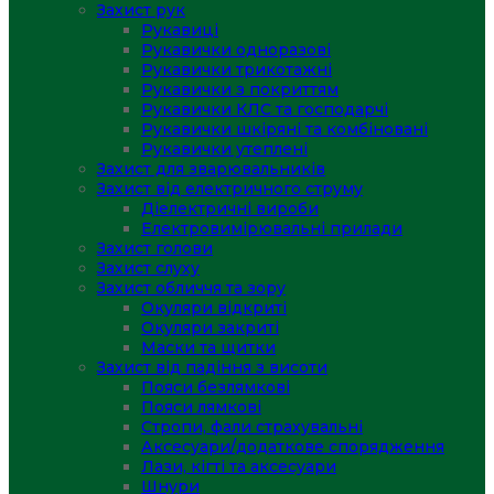
Захист рук
Рукавиці
Рукавички одноразові
Рукавички трикотажні
Рукавички з покриттям
Рукавички КЛС та господарчі
Рукавички шкіряні та комбіновані
Рукавички утеплені
Захист для зварювальників
Захист від електричного струму
Діелектричні вироби
Електровимірювальні прилади
Захист голови
Захист слуху
Захист обличчя та зору
Окуляри відкриті
Окуляри закриті
Маски та щитки
Захист від падіння з висоти
Пояси безлямкові
Пояси лямкові
Стропи, фали страхувальні
Аксесуари/додаткове спорядження
Лази, кігті та аксесуари
Шнури