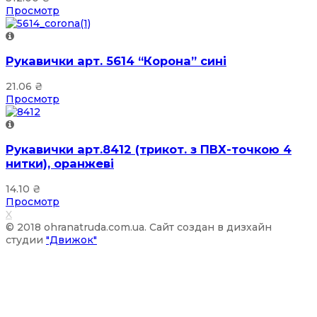
Просмотр
Рукавички арт. 5614 “Корона” сині
21.06
₴
Просмотр
Рукавички арт.8412 (трикот. з ПВХ-точкою 4
нитки), оранжеві
14.10
₴
Просмотр
X
© 2018 ohranatruda.com.ua. Сайт создан в дизхайн
студии
"Движок"