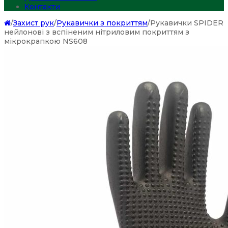
Контакти
/
Захист рук
/
Рукавички з покриттям
/
Рукавички SPIDER
нейлонові з вспіненим нітриловим покриттям з
мікрокрапкою NS608