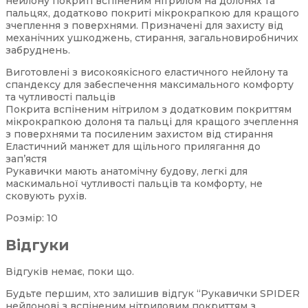
нейлону покриті вспіненим нітрилом на долонях та
пальцях, додатково покриті мікрокрапкою для кращого
зчеплення з поверхнями. Призначені для захисту від
механічних ушкоджень, стирання, загальновиробничих
забруднень.
Виготовлені з високоякісного еластичного нейлону та
спандексу для забеспечення максимального комфорту
та чутливості пальців
Покрита вспіненим нітрилом з додатковим покриттям
мікрокрапкою долоня та пальці для кращого зчеплення
з поверхнями та посиленим захистом від стирання
Еластичний манжет для щільного прилягання до
зап’ястя
Рукавички мають анатомічну будову, легкі для
маскимальної чутливості пальців та комфорту, не
сковують рухів.
Розмір: 10
Відгуки
Відгуків немає, поки що.
Будьте першим, хто залишив відгук “Рукавички SPIDER
нейлонові з вспіненим нітриловим покриттям з