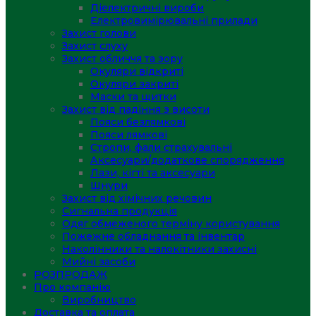
Діелектричні вироби
Електровимірювальні прилади
Захист голови
Захист слуху
Захист обличчя та зору
Окуляри відкриті
Окуляри закриті
Маски та щитки
Захист від падіння з висоти
Пояси безлямкові
Пояси лямкові
Стропи, фали страхувальні
Аксесуари/додаткове спорядження
Лази, кігті та аксесуари
Шнури
Захист від хімічних речовин
Сигнальна продукція
Одяг обмеженого терміну користування
Пожежне обладнання та інвентар
Наколінники та налокітники захисні
Мийні засоби
РОЗПРОДАЖ
Про компанію
Виробництво
Доставка та оплата