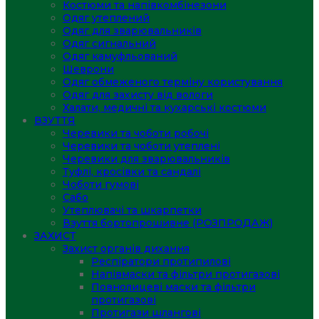
Костюми та напівкомбінезони
Одяг утеплений
Одяг для зварювальників
Одяг сигнальний
Одяг камуфльований
Шеврони
Одяг обмеженого терміну користування
Одяг для захисту від вологи
Халати, медичні та кухарські костюми
ВЗУТТЯ
Черевики та чоботи робочі
Черевики та чоботи утеплені
Черевики для зварювальників
Туфлі, кросівки та сандалі
Чоботи гумові
Сабо
Утеплювачі та шкарпетки
Взуття бортопрошивне (РОЗПРОДАЖ)
ЗАХИСТ
Захист органів дихання
Респіратори протипилові
Напівмаски та фільтри протигазові
Повнолицеві маски та фільтри
протигазові
Протигази шлангові