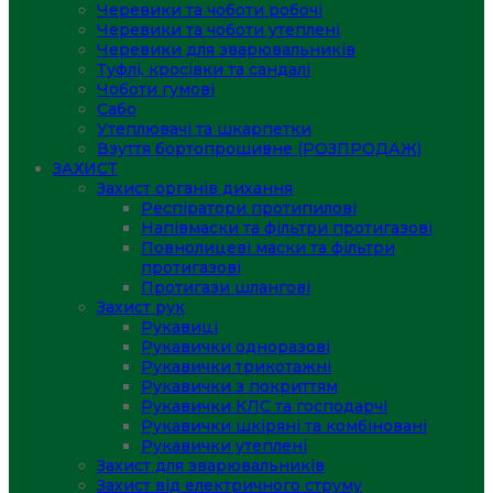
Черевики та чоботи робочі
Черевики та чоботи утеплені
Черевики для зварювальників
Туфлі, кросівки та сандалі
Чоботи гумові
Сабо
Утеплювачі та шкарпетки
Взуття бортопрошивне (РОЗПРОДАЖ)
ЗАХИСТ
Захист органів дихання
Респіратори протипилові
Напівмаски та фільтри протигазові
Повнолицеві маски та фільтри
протигазові
Протигази шлангові
Захист рук
Рукавиці
Рукавички одноразові
Рукавички трикотажні
Рукавички з покриттям
Рукавички КЛС та господарчі
Рукавички шкіряні та комбіновані
Рукавички утеплені
Захист для зварювальників
Захист від електричного струму