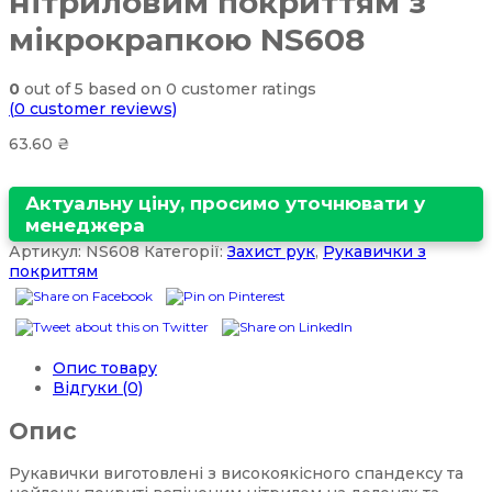
нітриловим покриттям з
мікрокрапкою NS608
0
out of
5
based on
0
customer ratings
(
0
customer reviews)
63.60
₴
Актуальну ціну, просимо уточнювати у
менеджера
Артикул:
NS608
Категорії:
Захист рук
,
Рукавички з
покриттям
Опис товару
Відгуки (0)
Опис
Рукавички виготовлені з високоякісного спандексу та