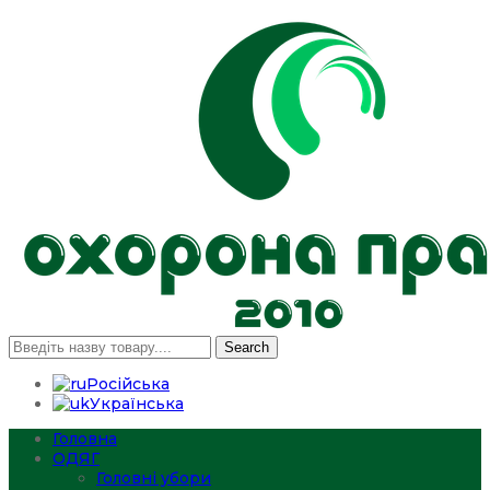
Search
Російська
Українська
Головна
ОДЯГ
Головні убори