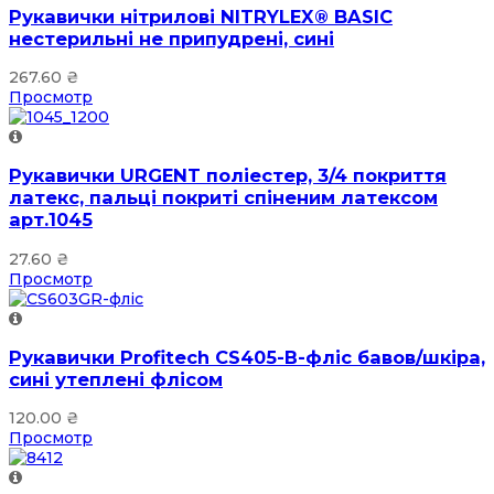
Рукавички нітрилові NITRYLEX® BASIC
нестерильні не припудрені, сині
267.60
₴
Просмотр
Рукавички URGENT поліестер, 3/4 покриття
латекс, пальці покриті спіненим латексом
арт.1045
27.60
₴
Просмотр
Рукавички Profitech CS405-В-фліс бавов/шкіра,
сині утеплені флісом
120.00
₴
Просмотр