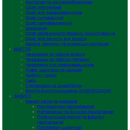
Костюми та напівкомбінезони
Одяг утеплений
Одяг для зварювальників
Одяг сигнальний
Одяг камуфльований
Шеврони
Одяг обмеженого терміну користування
Одяг для захисту від вологи
Халати, медичні та кухарські костюми
ВЗУТТЯ
Черевики та чоботи робочі
Черевики та чоботи утеплені
Черевики для зварювальників
Туфлі, кросівки та сандалі
Чоботи гумові
Сабо
Утеплювачі та шкарпетки
Взуття бортопрошивне (РОЗПРОДАЖ)
ЗАХИСТ
Захист органів дихання
Респіратори протипилові
Напівмаски та фільтри протигазові
Повнолицеві маски та фільтри
протигазові
Протигази шлангові