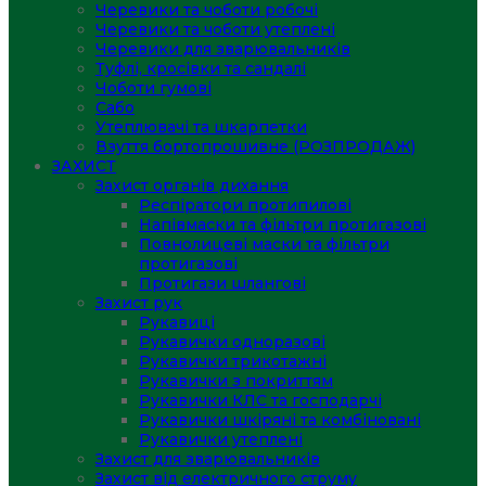
Черевики та чоботи робочі
Черевики та чоботи утеплені
Черевики для зварювальників
Туфлі, кросівки та сандалі
Чоботи гумові
Сабо
Утеплювачі та шкарпетки
Взуття бортопрошивне (РОЗПРОДАЖ)
ЗАХИСТ
Захист органів дихання
Респіратори протипилові
Напівмаски та фільтри протигазові
Повнолицеві маски та фільтри
протигазові
Протигази шлангові
Захист рук
Рукавиці
Рукавички одноразові
Рукавички трикотажні
Рукавички з покриттям
Рукавички КЛС та господарчі
Рукавички шкіряні та комбіновані
Рукавички утеплені
Захист для зварювальників
Захист від електричного струму