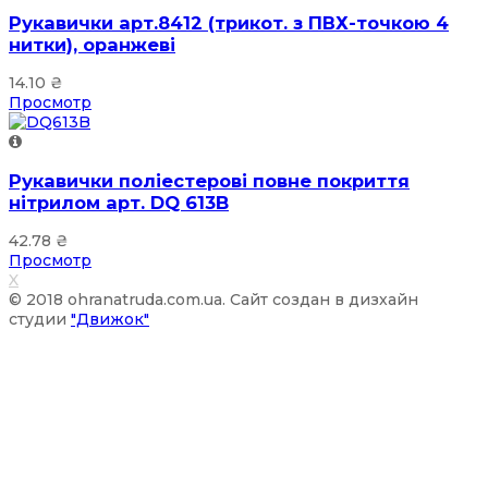
Рукавички арт.8412 (трикот. з ПВХ-точкою 4
нитки), оранжеві
14.10
₴
Просмотр
Рукавички поліестерові повне покриття
нітрилом арт. DQ 613B
42.78
₴
Просмотр
X
© 2018 ohranatruda.com.ua. Сайт создан в дизхайн
студии
"Движок"