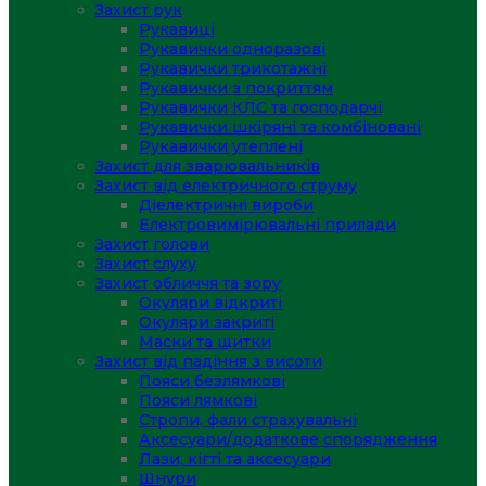
Захист рук
Рукавиці
Рукавички одноразові
Рукавички трикотажні
Рукавички з покриттям
Рукавички КЛС та господарчі
Рукавички шкіряні та комбіновані
Рукавички утеплені
Захист для зварювальників
Захист від електричного струму
Діелектричні вироби
Електровимірювальні прилади
Захист голови
Захист слуху
Захист обличчя та зору
Окуляри відкриті
Окуляри закриті
Маски та щитки
Захист від падіння з висоти
Пояси безлямкові
Пояси лямкові
Стропи, фали страхувальні
Аксесуари/додаткове спорядження
Лази, кігті та аксесуари
Шнури