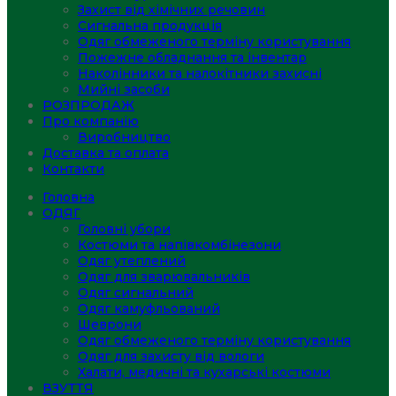
Захист від хімічних речовин
Сигнальна продукція
Одяг обмеженого терміну користування
Пожежне обладнання та інвентар
Наколінники та налокітники захисні
Мийні засоби
РОЗПРОДАЖ
Про компанію
Виробництво
Доставка та оплата
Контакти
Головна
ОДЯГ
Головні убори
Костюми та напівкомбінезони
Одяг утеплений
Одяг для зварювальників
Одяг сигнальний
Одяг камуфльований
Шеврони
Одяг обмеженого терміну користування
Одяг для захисту від вологи
Халати, медичні та кухарські костюми
ВЗУТТЯ