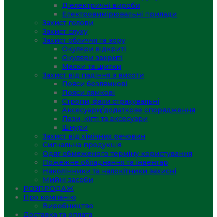
Діелектричні вироби
Електровимірювальні прилади
Захист голови
Захист слуху
Захист обличчя та зору
Окуляри відкриті
Окуляри закриті
Маски та щитки
Захист від падіння з висоти
Пояси безлямкові
Пояси лямкові
Стропи, фали страхувальні
Аксесуари/додаткове спорядження
Лази, кігті та аксесуари
Шнури
Захист від хімічних речовин
Сигнальна продукція
Одяг обмеженого терміну користування
Пожежне обладнання та інвентар
Наколінники та налокітники захисні
Мийні засоби
РОЗПРОДАЖ
Про компанію
Виробництво
Доставка та оплата