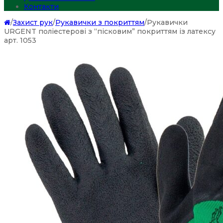
Контакти
/
Захист рук
/
Рукавички з покриттям
/
Рукавички
URGENT поліестерові з “пісковим” покриттям із латексу
арт. 1053