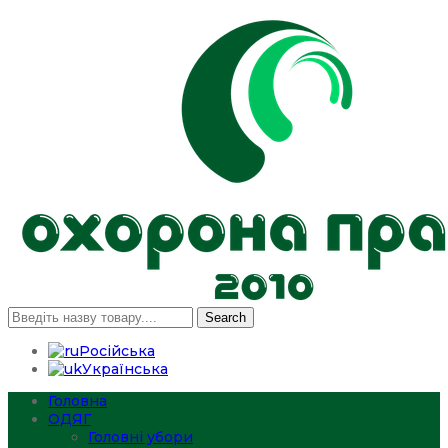
Search
Російська
Українська
Головна
ОДЯГ
Головні убори