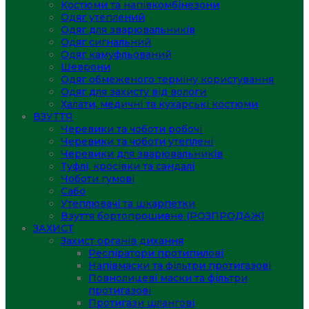
Костюми та напівкомбінезони
Одяг утеплений
Одяг для зварювальників
Одяг сигнальний
Одяг камуфльований
Шеврони
Одяг обмеженого терміну користування
Одяг для захисту від вологи
Халати, медичні та кухарські костюми
ВЗУТТЯ
Черевики та чоботи робочі
Черевики та чоботи утеплені
Черевики для зварювальників
Туфлі, кросівки та сандалі
Чоботи гумові
Сабо
Утеплювачі та шкарпетки
Взуття бортопрошивне (РОЗПРОДАЖ)
ЗАХИСТ
Захист органів дихання
Респіратори протипилові
Напівмаски та фільтри протигазові
Повнолицеві маски та фільтри
протигазові
Протигази шлангові