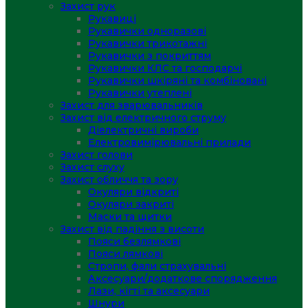
Захист рук
Рукавиці
Рукавички одноразові
Рукавички трикотажні
Рукавички з покриттям
Рукавички КЛС та господарчі
Рукавички шкіряні та комбіновані
Рукавички утеплені
Захист для зварювальників
Захист від електричного струму
Діелектричні вироби
Електровимірювальні прилади
Захист голови
Захист слуху
Захист обличчя та зору
Окуляри відкриті
Окуляри закриті
Маски та щитки
Захист від падіння з висоти
Пояси безлямкові
Пояси лямкові
Стропи, фали страхувальні
Аксесуари/додаткове спорядження
Лази, кігті та аксесуари
Шнури