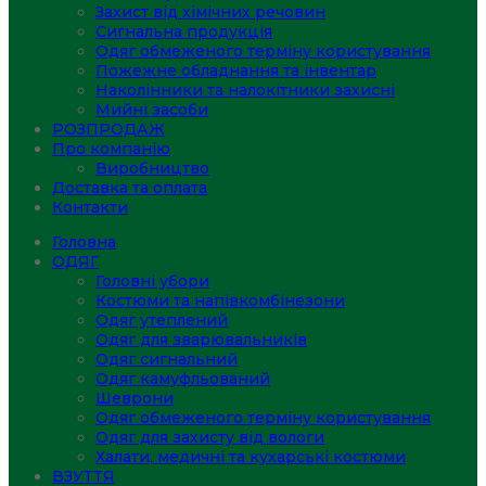
Захист від хімічних речовин
Сигнальна продукція
Одяг обмеженого терміну користування
Пожежне обладнання та інвентар
Наколінники та налокітники захисні
Мийні засоби
РОЗПРОДАЖ
Про компанію
Виробництво
Доставка та оплата
Контакти
Головна
ОДЯГ
Головні убори
Костюми та напівкомбінезони
Одяг утеплений
Одяг для зварювальників
Одяг сигнальний
Одяг камуфльований
Шеврони
Одяг обмеженого терміну користування
Одяг для захисту від вологи
Халати, медичні та кухарські костюми
ВЗУТТЯ