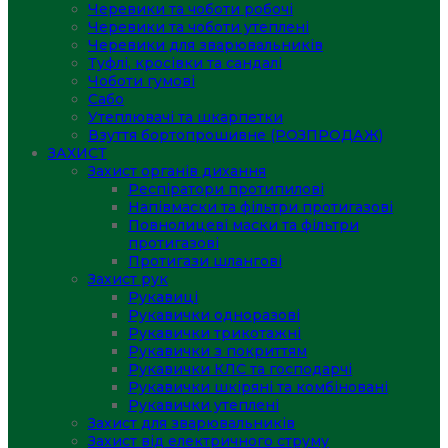
Черевики та чоботи робочі
Черевики та чоботи утеплені
Черевики для зварювальників
Туфлі, кросівки та сандалі
Чоботи гумові
Сабо
Утеплювачі та шкарпетки
Взуття бортопрошивне (РОЗПРОДАЖ)
ЗАХИСТ
Захист органів дихання
Респіратори протипилові
Напівмаски та фільтри протигазові
Повнолицеві маски та фільтри
протигазові
Протигази шлангові
Захист рук
Рукавиці
Рукавички одноразові
Рукавички трикотажні
Рукавички з покриттям
Рукавички КЛС та господарчі
Рукавички шкіряні та комбіновані
Рукавички утеплені
Захист для зварювальників
Захист від електричного струму