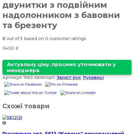
двунитки з подвійним
надолонником з бавовни
та брезенту
0
out of
5
based on
0
customer ratings
34.50
₴
Актуальну ціну, просимо уточнювати у
менеджера
Артикул:
1563
Категорії:
Захист рук
,
Рукавиці
Схожі товари
Рукавички арт. 5612 “Корона” помаранчевий