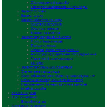
Діелектричні вироби
Електровимірювальні прилади
Захист голови
Захист слуху
Захист обличчя та зору
Окуляри відкриті
Окуляри закриті
Маски та щитки
Захист від падіння з висоти
Пояси безлямкові
Пояси лямкові
Стропи, фали страхувальні
Аксесуари/додаткове спорядження
Лази, кігті та аксесуари
Шнури
Захист від хімічних речовин
Сигнальна продукція
Одяг обмеженого терміну користування
Пожежне обладнання та інвентар
Наколінники та налокітники захисні
Мийні засоби
РОЗПРОДАЖ
Про компанію
Виробництво
Доставка та оплата