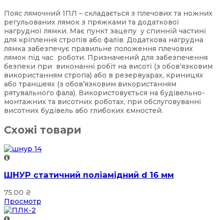
Пояс лямочний 1ПЛ – складається з плечових та ножних
регульованих лямок з пряжками та додаткової
нагрудної лямки. Має пункт зацепу у спинній частині
для кріплення стропів або фалів. Додаткова нагрудна
лямка забезпечує правильне положення плечових
лямок під час роботи. Призначений для забезпечення
безпеки при виконанні робіт на висоті (з обов’язковим
використанням стропа) або в резервуарах, криницях
або траншеях (з обов’язковим використанням
рятувального фала). Використовується на будівельно-
монтажних та висотних роботах, при обслуговуванні
висотних будівель або глибоких ємностей.
Схожі товари
ШНУР статичний поліамідний d 16 мм
75.00
₴
Просмотр