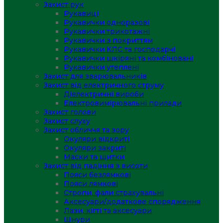
Захист рук
Рукавиці
Рукавички одноразові
Рукавички трикотажні
Рукавички з покриттям
Рукавички КЛС та господарчі
Рукавички шкіряні та комбіновані
Рукавички утеплені
Захист для зварювальників
Захист від електричного струму
Діелектричні вироби
Електровимірювальні прилади
Захист голови
Захист слуху
Захист обличчя та зору
Окуляри відкриті
Окуляри закриті
Маски та щитки
Захист від падіння з висоти
Пояси безлямкові
Пояси лямкові
Стропи, фали страхувальні
Аксесуари/додаткове спорядження
Лази, кігті та аксесуари
Шнури