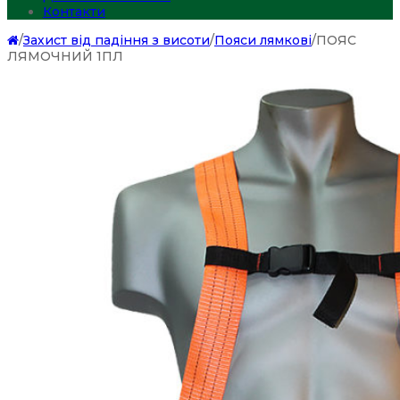
Контакти
/
Захист від падіння з висоти
/
Пояси лямкові
/
ПОЯС
ЛЯМОЧНИЙ 1ПЛ