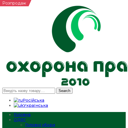
Розпродаж
Search
Російська
Українська
Головна
ОДЯГ
Головні убори