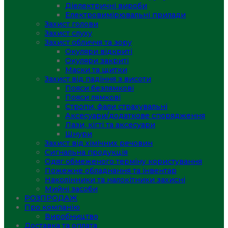
Діелектричні вироби
Електровимірювальні прилади
Захист голови
Захист слуху
Захист обличчя та зору
Окуляри відкриті
Окуляри закриті
Маски та щитки
Захист від падіння з висоти
Пояси безлямкові
Пояси лямкові
Стропи, фали страхувальні
Аксесуари/додаткове спорядження
Лази, кігті та аксесуари
Шнури
Захист від хімічних речовин
Сигнальна продукція
Одяг обмеженого терміну користування
Пожежне обладнання та інвентар
Наколінники та налокітники захисні
Мийні засоби
РОЗПРОДАЖ
Про компанію
Виробництво
Доставка та оплата