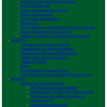
Костюми та напівкомбінезони
Одяг утеплений
Одяг для зварювальників
Одяг сигнальний
Одяг камуфльований
Шеврони
Одяг обмеженого терміну користування
Одяг для захисту від вологи
Халати, медичні та кухарські костюми
ВЗУТТЯ
Черевики та чоботи робочі
Черевики та чоботи утеплені
Черевики для зварювальників
Туфлі, кросівки та сандалі
Чоботи гумові
Сабо
Утеплювачі та шкарпетки
Взуття бортопрошивне (РОЗПРОДАЖ)
ЗАХИСТ
Захист органів дихання
Респіратори протипилові
Напівмаски та фільтри протигазові
Повнолицеві маски та фільтри
протигазові
Протигази шлангові