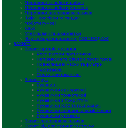
Черевики та чоботи робочі
Черевики та чоботи утеплені
Черевики для зварювальників
Туфлі, кросівки та сандалі
Чоботи гумові
Сабо
Утеплювачі та шкарпетки
Взуття бортопрошивне (РОЗПРОДАЖ)
ЗАХИСТ
Захист органів дихання
Респіратори протипилові
Напівмаски та фільтри протигазові
Повнолицеві маски та фільтри
протигазові
Протигази шлангові
Захист рук
Рукавиці
Рукавички одноразові
Рукавички трикотажні
Рукавички з покриттям
Рукавички КЛС та господарчі
Рукавички шкіряні та комбіновані
Рукавички утеплені
Захист для зварювальників
Захист від електричного струму