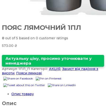
ПОЯС ЛЯМОЧНИЙ 1ПЛ
0
out of
5
based on
0
customer ratings
573.00
₴
Актуальну ціну, просимо уточнювати у
менеджера
Артикул:
1ПЛ_П
Категорії:
АКЦІЯ
,
Захист від падіння з
висоти
,
Пояси лямкові
Опис товару
Опис