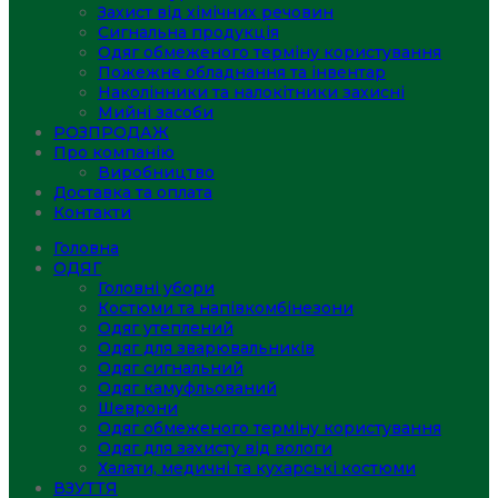
Захист від хімічних речовин
Сигнальна продукція
Одяг обмеженого терміну користування
Пожежне обладнання та інвентар
Наколінники та налокітники захисні
Мийні засоби
РОЗПРОДАЖ
Про компанію
Виробництво
Доставка та оплата
Контакти
Головна
ОДЯГ
Головні убори
Костюми та напівкомбінезони
Одяг утеплений
Одяг для зварювальників
Одяг сигнальний
Одяг камуфльований
Шеврони
Одяг обмеженого терміну користування
Одяг для захисту від вологи
Халати, медичні та кухарські костюми
ВЗУТТЯ