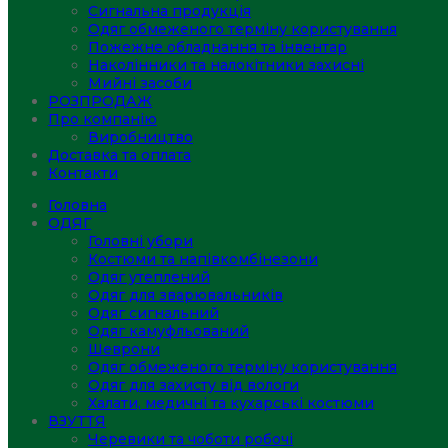
Сигнальна продукція
Одяг обмеженого терміну користування
Пожежне обладнання та інвентар
Наколінники та налокітники захисні
Мийні засоби
РОЗПРОДАЖ
Про компанію
Виробництво
Доставка та оплата
Контакти
Головна
ОДЯГ
Головні убори
Костюми та напівкомбінезони
Одяг утеплений
Одяг для зварювальників
Одяг сигнальний
Одяг камуфльований
Шеврони
Одяг обмеженого терміну користування
Одяг для захисту від вологи
Халати, медичні та кухарські костюми
ВЗУТТЯ
Черевики та чоботи робочі