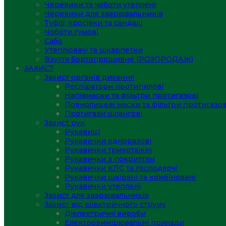
Черевики та чоботи утеплені
Черевики для зварювальників
Туфлі, кросівки та сандалі
Чоботи гумові
Сабо
Утеплювачі та шкарпетки
Взуття бортопрошивне (РОЗПРОДАЖ)
ЗАХИСТ
Захист органів дихання
Респіратори протипилові
Напівмаски та фільтри протигазові
Повнолицеві маски та фільтри протигазов
Протигази шлангові
Захист рук
Рукавиці
Рукавички одноразові
Рукавички трикотажні
Рукавички з покриттям
Рукавички КЛС та господарчі
Рукавички шкіряні та комбіновані
Рукавички утеплені
Захист для зварювальників
Захист від електричного струму
Діелектричні вироби
Електровимірювальні прилади