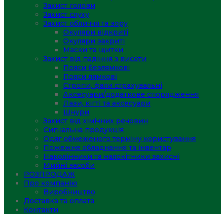
Захист голови
Захист слуху
Захист обличчя та зору
Окуляри відкриті
Окуляри закриті
Маски та щитки
Захист від падіння з висоти
Пояси безлямкові
Пояси лямкові
Стропи, фали страхувальні
Аксесуари/додаткове спорядження
Лази, кігті та аксесуари
Шнури
Захист від хімічних речовин
Сигнальна продукція
Одяг обмеженого терміну користування
Пожежне обладнання та інвентар
Наколінники та налокітники захисні
Мийні засоби
РОЗПРОДАЖ
Про компанію
Виробництво
Доставка та оплата
Контакти