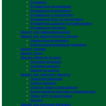
Рукавиці
Рукавички одноразові
Рукавички трикотажні
Рукавички з покриттям
Рукавички КЛС та господарчі
Рукавички шкіряні та комбіновані
Рукавички утеплені
Захист для зварювальників
Захист від електричного струму
Діелектричні вироби
Електровимірювальні прилади
Захист голови
Захист слуху
Захист обличчя та зору
Окуляри відкриті
Окуляри закриті
Маски та щитки
Захист від падіння з висоти
Пояси безлямкові
Пояси лямкові
Стропи, фали страхувальні
Аксесуари/додаткове спорядження
Лази, кігті та аксесуари
Шнури
Захист від хімічних речовин