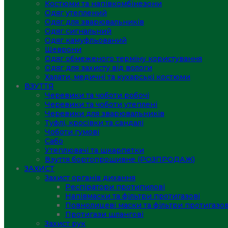
Костюми та напівкомбінезони
Одяг утеплений
Одяг для зварювальників
Одяг сигнальний
Одяг камуфльований
Шеврони
Одяг обмеженого терміну користування
Одяг для захисту від вологи
Халати, медичні та кухарські костюми
ВЗУТТЯ
Черевики та чоботи робочі
Черевики та чоботи утеплені
Черевики для зварювальників
Туфлі, кросівки та сандалі
Чоботи гумові
Сабо
Утеплювачі та шкарпетки
Взуття бортопрошивне (РОЗПРОДАЖ)
ЗАХИСТ
Захист органів дихання
Респіратори протипилові
Напівмаски та фільтри протигазові
Повнолицеві маски та фільтри протигазов
Протигази шлангові
Захист рук