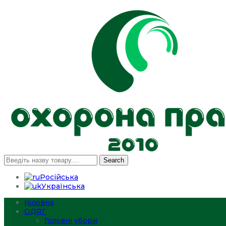
Search
Російська
Українська
Головна
ОДЯГ
Головні убори