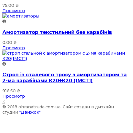
75.00
₴
Просмотр
Амортизатор текстильний без карабінів
0.00
₴
Просмотр
Строп із сталевого тросу з амортизатором та
2-ма карабінами К20+К20 (1МСТ1)
916.50
₴
Просмотр
X
© 2018 ohranatruda.com.ua. Сайт создан в дизхайн
студии
"Движок"