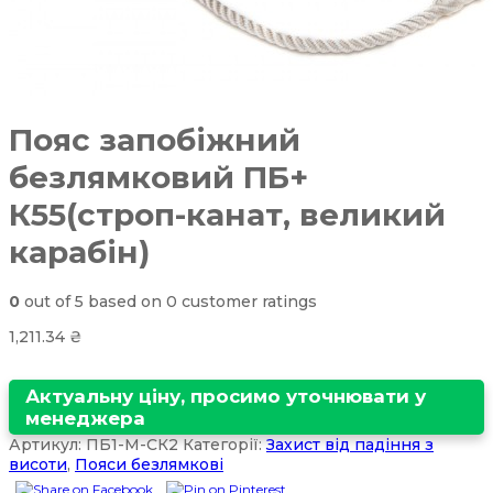
Пояс запобіжний
безлямковий ПБ+
К55(строп-канат, великий
карабін)
0
out of
5
based on
0
customer ratings
1,211.34
₴
Актуальну ціну, просимо уточнювати у
менеджера
Артикул:
ПБ1-М-СК2
Категорії:
Захист від падіння з
висоти
,
Пояси безлямкові