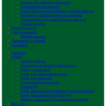
Захист від хімічних речовин
Сигнальна продукція
Одяг обмеженого терміну користування
Пожежне обладнання та інвентар
Наколінники та налокітники захисні
Мийні засоби
РОЗПРОДАЖ
Про компанію
Виробництво
Доставка та оплата
Контакти
Головна
ОДЯГ
Головні убори
Костюми та напівкомбінезони
Одяг утеплений
Одяг для зварювальників
Одяг сигнальний
Одяг камуфльований
Шеврони
Одяг обмеженого терміну користування
Одяг для захисту від вологи
Халати, медичні та кухарські костюми
ВЗУТТЯ