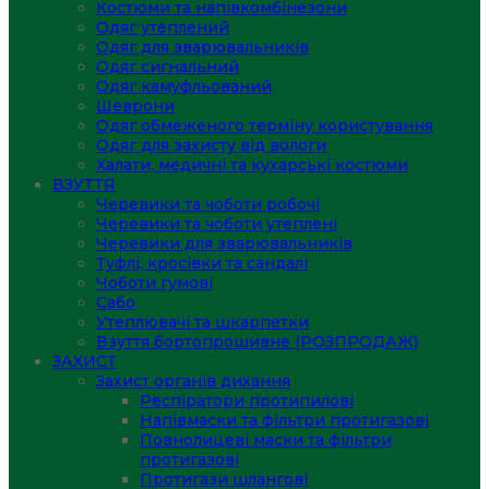
Костюми та напівкомбінезони
Одяг утеплений
Одяг для зварювальників
Одяг сигнальний
Одяг камуфльований
Шеврони
Одяг обмеженого терміну користування
Одяг для захисту від вологи
Халати, медичні та кухарські костюми
ВЗУТТЯ
Черевики та чоботи робочі
Черевики та чоботи утеплені
Черевики для зварювальників
Туфлі, кросівки та сандалі
Чоботи гумові
Сабо
Утеплювачі та шкарпетки
Взуття бортопрошивне (РОЗПРОДАЖ)
ЗАХИСТ
Захист органів дихання
Респіратори протипилові
Напівмаски та фільтри протигазові
Повнолицеві маски та фільтри
протигазові
Протигази шлангові