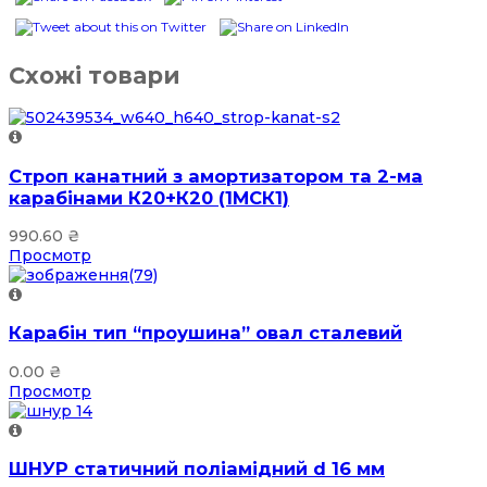
Схожі товари
Строп канатний з амортизатором та 2-ма
карабінами К20+К20 (1МСК1)
990.60
₴
Просмотр
Карабін тип “проушина” овал сталевий
0.00
₴
Просмотр
ШНУР статичний поліамідний d 16 мм