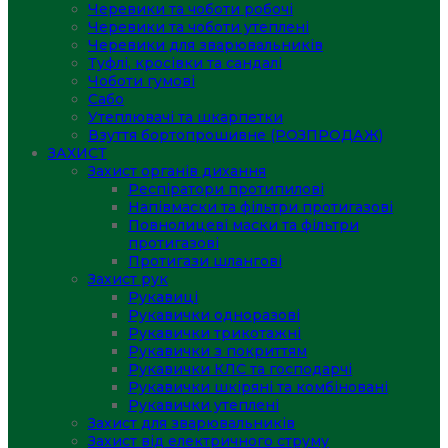
Черевики та чоботи робочі
Черевики та чоботи утеплені
Черевики для зварювальників
Туфлі, кросівки та сандалі
Чоботи гумові
Сабо
Утеплювачі та шкарпетки
Взуття бортопрошивне (РОЗПРОДАЖ)
ЗАХИСТ
Захист органів дихання
Респіратори протипилові
Напівмаски та фільтри протигазові
Повнолицеві маски та фільтри
протигазові
Протигази шлангові
Захист рук
Рукавиці
Рукавички одноразові
Рукавички трикотажні
Рукавички з покриттям
Рукавички КЛС та господарчі
Рукавички шкіряні та комбіновані
Рукавички утеплені
Захист для зварювальників
Захист від електричного струму