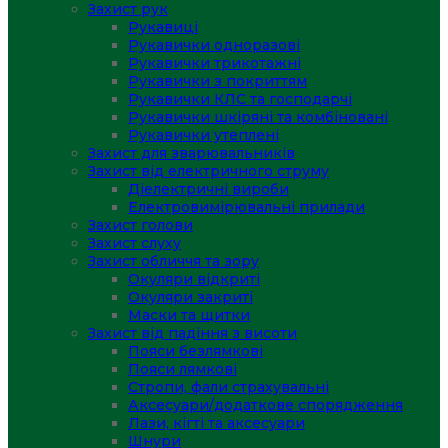
Захист рук
Рукавиці
Рукавички одноразові
Рукавички трикотажні
Рукавички з покриттям
Рукавички КЛС та господарчі
Рукавички шкіряні та комбіновані
Рукавички утеплені
Захист для зварювальників
Захист від електричного струму
Діелектричні вироби
Електровимірювальні прилади
Захист голови
Захист слуху
Захист обличчя та зору
Окуляри відкриті
Окуляри закриті
Маски та щитки
Захист від падіння з висоти
Пояси безлямкові
Пояси лямкові
Стропи, фали страхувальні
Аксесуари/додаткове спорядження
Лази, кігті та аксесуари
Шнури