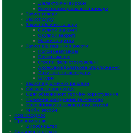
Діелектричні вироби
Електровимірювальні прилади
Захист голови
Захист слуху
Захист обличчя та зору
Окуляри відкриті
Окуляри закриті
Маски та щитки
Захист від падіння з висоти
Пояси безлямкові
Пояси лямкові
Стропи, фали страхувальні
Аксесуари/додаткове спорядження
Лази, кігті та аксесуари
Шнури
Захист від хімічних речовин
Сигнальна продукція
Одяг обмеженого терміну користування
Пожежне обладнання та інвентар
Наколінники та налокітники захисні
Мийні засоби
РОЗПРОДАЖ
Про компанію
Виробництво
Доставка та оплата