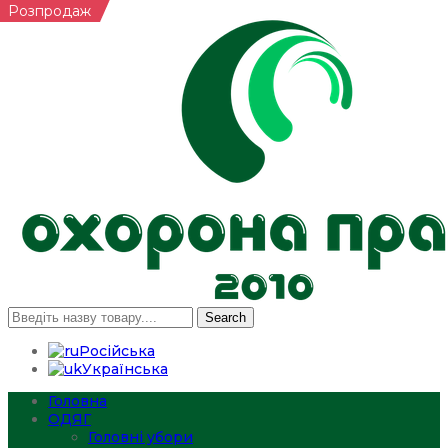
Розпродаж
Search
Російська
Українська
Головна
ОДЯГ
Головні убори