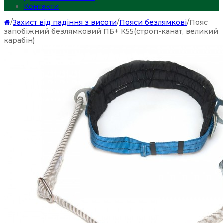
Контакти
/
Захист від падіння з висоти
/
Пояси безлямкові
/
Пояс
запобіжний безлямковий ПБ+ К55(строп-канат, великий
карабін)