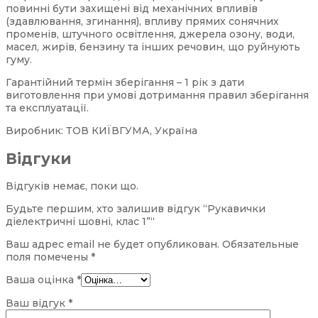
повинні бути захищені від механічних впливів
(здавлювання, згинання), впливу прямих сонячних
променів, штучного освітлення, джерела озону, води,
масел, жирів, бензину та інших речовин, що руйнують
гуму.
Гарантійний термін зберігання – 1 рік з дати
виготовлення при умові дотримання правил зберігання
та експлуатації.
Виробник: ТОВ КИЇВГУМА, Україна
Відгуки
Відгуків немає, поки що.
Будьте першим, хто залишив відгук “Рукавички
діелектричні шовні, клас 1”“
Ваш адрес email не будет опубликован.
Обязательные
поля помечены
*
Ваша оцінка
*
Ваш відгук
*