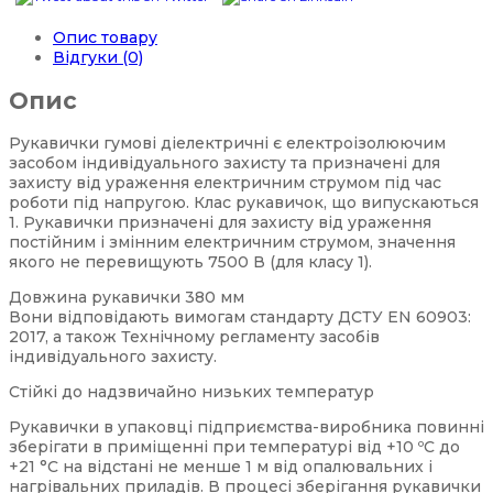
Опис товару
Відгуки (0)
Опис
Рукавички гумові діелектричні є електроізолюючим
засобом індивідуального захисту та призначені для
захисту від ураження електричним струмом під час
роботи під напругою. Клас рукавичок, що випускаються
1. Рукавички призначені для захисту від ураження
постійним і змінним електричним струмом, значення
якого не перевищують 7500 В (для класу 1).
Довжина рукавички 380 мм
Вони відповідають вимогам стандарту ДСТУ EN 60903:
2017, а також Технічному регламенту засобів
індивідуального захисту.
Cтійкі до надзвичайно низьких температур
Рукавички в упаковці підприємства-виробника повинні
зберігати в приміщенні при температурі від +10 ºС до
+21 °С на відстані не менше 1 м від опалювальних і
нагрівальних приладів. В процесі зберігання рукавички