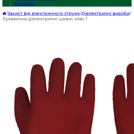
Контакти
/
Захист від електричного струму
/
Діелектричні вироби
/
Рукавички діелектричні шовні, клас 1