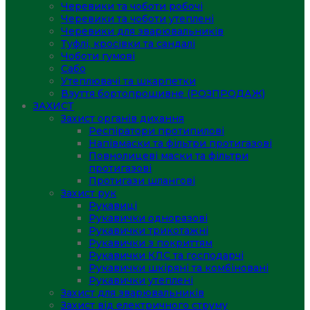
Черевики та чоботи робочі
Черевики та чоботи утеплені
Черевики для зварювальників
Туфлі, кросівки та сандалі
Чоботи гумові
Сабо
Утеплювачі та шкарпетки
Взуття бортопрошивне (РОЗПРОДАЖ)
ЗАХИСТ
Захист органів дихання
Респіратори протипилові
Напівмаски та фільтри протигазові
Повнолицеві маски та фільтри
протигазові
Протигази шлангові
Захист рук
Рукавиці
Рукавички одноразові
Рукавички трикотажні
Рукавички з покриттям
Рукавички КЛС та господарчі
Рукавички шкіряні та комбіновані
Рукавички утеплені
Захист для зварювальників
Захист від електричного струму