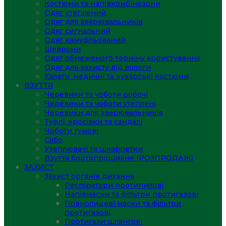
Костюми та напівкомбінезони
Одяг утеплений
Одяг для зварювальників
Одяг сигнальний
Одяг камуфльований
Шеврони
Одяг обмеженого терміну користування
Одяг для захисту від вологи
Халати, медичні та кухарські костюми
ВЗУТТЯ
Черевики та чоботи робочі
Черевики та чоботи утеплені
Черевики для зварювальників
Туфлі, кросівки та сандалі
Чоботи гумові
Сабо
Утеплювачі та шкарпетки
Взуття бортопрошивне (РОЗПРОДАЖ)
ЗАХИСТ
Захист органів дихання
Респіратори протипилові
Напівмаски та фільтри протигазові
Повнолицеві маски та фільтри
протигазові
Протигази шлангові