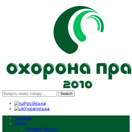
Search
Російська
Українська
Головна
ОДЯГ
Головні убори