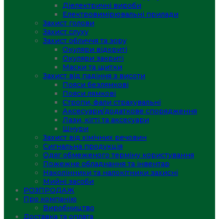
Діелектричні вироби
Електровимірювальні прилади
Захист голови
Захист слуху
Захист обличчя та зору
Окуляри відкриті
Окуляри закриті
Маски та щитки
Захист від падіння з висоти
Пояси безлямкові
Пояси лямкові
Стропи, фали страхувальні
Аксесуари/додаткове спорядження
Лази, кігті та аксесуари
Шнури
Захист від хімічних речовин
Сигнальна продукція
Одяг обмеженого терміну користування
Пожежне обладнання та інвентар
Наколінники та налокітники захисні
Мийні засоби
РОЗПРОДАЖ
Про компанію
Виробництво
Доставка та оплата