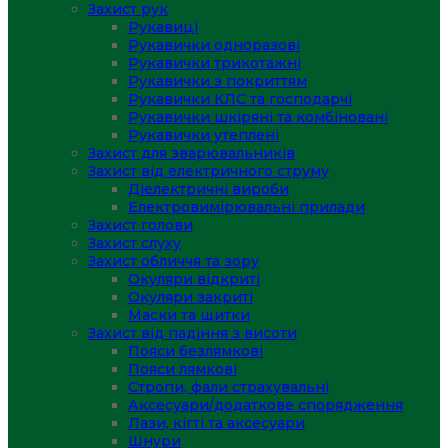
Захист рук
Рукавиці
Рукавички одноразові
Рукавички трикотажні
Рукавички з покриттям
Рукавички КЛС та господарчі
Рукавички шкіряні та комбіновані
Рукавички утеплені
Захист для зварювальників
Захист від електричного струму
Діелектричні вироби
Електровимірювальні прилади
Захист голови
Захист слуху
Захист обличчя та зору
Окуляри відкриті
Окуляри закриті
Маски та щитки
Захист від падіння з висоти
Пояси безлямкові
Пояси лямкові
Стропи, фали страхувальні
Аксесуари/додаткове спорядження
Лази, кігті та аксесуари
Шнури