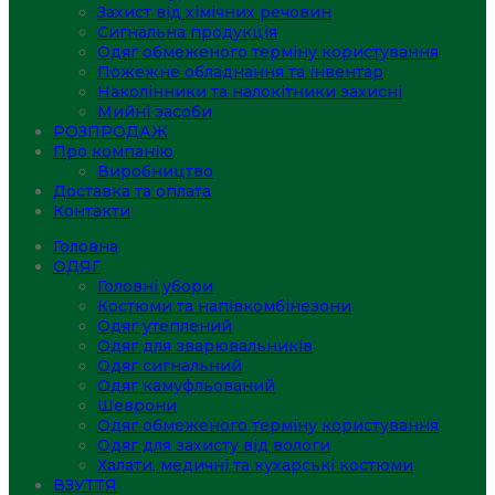
Захист від хімічних речовин
Сигнальна продукція
Одяг обмеженого терміну користування
Пожежне обладнання та інвентар
Наколінники та налокітники захисні
Мийні засоби
РОЗПРОДАЖ
Про компанію
Виробництво
Доставка та оплата
Контакти
Головна
ОДЯГ
Головні убори
Костюми та напівкомбінезони
Одяг утеплений
Одяг для зварювальників
Одяг сигнальний
Одяг камуфльований
Шеврони
Одяг обмеженого терміну користування
Одяг для захисту від вологи
Халати, медичні та кухарські костюми
ВЗУТТЯ