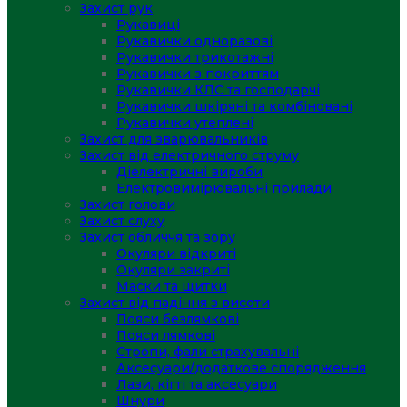
Захист рук
Рукавиці
Рукавички одноразові
Рукавички трикотажні
Рукавички з покриттям
Рукавички КЛС та господарчі
Рукавички шкіряні та комбіновані
Рукавички утеплені
Захист для зварювальників
Захист від електричного струму
Діелектричні вироби
Електровимірювальні прилади
Захист голови
Захист слуху
Захист обличчя та зору
Окуляри відкриті
Окуляри закриті
Маски та щитки
Захист від падіння з висоти
Пояси безлямкові
Пояси лямкові
Стропи, фали страхувальні
Аксесуари/додаткове спорядження
Лази, кігті та аксесуари
Шнури