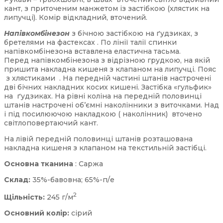
кант, з приточеним манжетом із застібкою (хлястик на
липучці). Комір відкладний, вточений.
Напівкомбінезон
з бічною застібкою на ґудзиках, з
бретелями на фастексах . По лінії талії спинки
напівкомбінезона вставлена еластична тасьма.
Перед напівкомбінезона з відрізною грудкою, на якій
пришита накладна кишеня з клапаном на липучці. Пояс
з хлястиками . На передній частині штанів настрочені
дві бічних накладних косих кишені. Застібка «гульфик»
на ґудзиках. На рівні коліна на передній половинці
штанів настрочені об’ємні наколінники з виточками. Над
і під посилюючою накладкою ( наколінник) вточено
світлоповертаючий кант.
На лівій передній половинці штанів розташована
накладна кишеня з клапаном на текстильній застібці.
Основна тканина
: Саржа
Склад:
35%-бавовна; 65%-п/е
2
Щільність:
245 г/м
Основний колір:
сірий