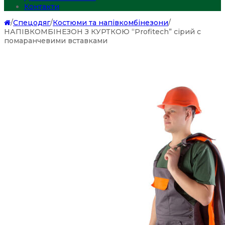
Контакти
/
Спецодяг
/
Костюми та напівкомбінезони
/
НАПІВКОМБІНЕЗОН З КУРТКОЮ “Profitech” сірий с
помаранчевими вставками