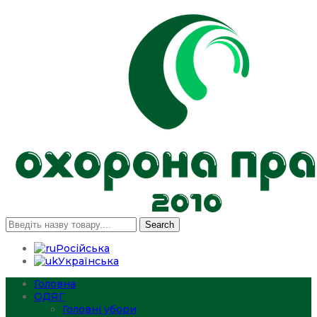
Search
Російська
Українська
Головна
ОДЯГ
Головні убори