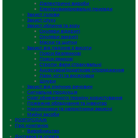
Діелектричні вироби
Електровимірювальні прилади
Захист голови
Захист слуху
Захист обличчя та зору
Окуляри відкриті
Окуляри закриті
Маски та щитки
Захист від падіння з висоти
Пояси безлямкові
Пояси лямкові
Стропи, фали страхувальні
Аксесуари/додаткове спорядження
Лази, кігті та аксесуари
Шнури
Захист від хімічних речовин
Сигнальна продукція
Одяг обмеженого терміну користування
Пожежне обладнання та інвентар
Наколінники та налокітники захисні
Мийні засоби
РОЗПРОДАЖ
Про компанію
Виробництво
Доставка та оплата