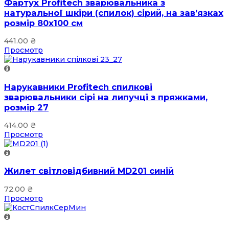
Фартух Profitech зварювальника з
натуральної шкіри (спилок) сірий, на зав’язках
розмір 80х100 см
441.00
₴
Просмотр
Нарукавники Profitech спилкові
зварювальники сірі на липучці з пряжками,
розмір 27
414.00
₴
Просмотр
Жилет світловідбивний MD201 синій
72.00
₴
Просмотр