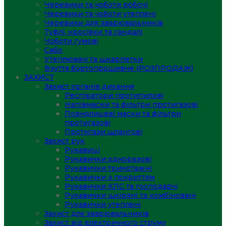
Черевики та чоботи робочі
Черевики та чоботи утеплені
Черевики для зварювальників
Туфлі, кросівки та сандалі
Чоботи гумові
Сабо
Утеплювачі та шкарпетки
Взуття бортопрошивне (РОЗПРОДАЖ)
ЗАХИСТ
Захист органів дихання
Респіратори протипилові
Напівмаски та фільтри протигазові
Повнолицеві маски та фільтри
протигазові
Протигази шлангові
Захист рук
Рукавиці
Рукавички одноразові
Рукавички трикотажні
Рукавички з покриттям
Рукавички КЛС та господарчі
Рукавички шкіряні та комбіновані
Рукавички утеплені
Захист для зварювальників
Захист від електричного струму