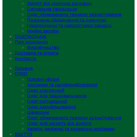
Захист від хімічних речовин
Сигнальна продукція
Одяг обмеженого терміну користування
Пожежне обладнання та інвентар
Наколінники та налокітники захисні
Мийні засоби
РОЗПРОДАЖ
Про компанію
Виробництво
Доставка та оплата
Контакти
Головна
ОДЯГ
Головні убори
Костюми та напівкомбінезони
Одяг утеплений
Одяг для зварювальників
Одяг сигнальний
Одяг камуфльований
Шеврони
Одяг обмеженого терміну користування
Одяг для захисту від вологи
Халати, медичні та кухарські костюми
ВЗУТТЯ