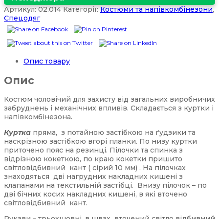
Артикул:
02.014
Категорії:
Костюми та напівкомбінезони
,
Спецодяг
Опис товару
Опис
Костюм чоловічий для захисту від загальних виробничих
забруднень і механічних впливів. Складається з куртки і
напівкомбінезона.
Куртка
пряма, з потайною застібкою на ґудзики та
наскрізною застібкою вгорі планки. По низу куртки
приточено пояс на резинці. Пілочки та спинка з
відрізною кокеткою, по краю кокетки пришито
світловідбивний кант ( сірий 10 мм) . На пілочках
знаходяться дві нагрудних накладних кишені з
клапанами на текстильній застібці. Внизу пілочок – по
дві бічних косих накладних кишені, в які вточено
світловідбивний кант.
Рукави – трьохшовні, в швах вточений світло відбивний