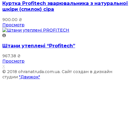
Куртка Profitech зварювальника з натуральної
шкіри (спилок) сіра
900.00
₴
Просмотр
Штани утеплені “Profitech”
967.38
₴
Просмотр
X
© 2018 ohranatruda.com.ua. Сайт создан в дизхайн
студии
"Движок"