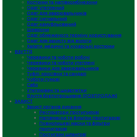
Костюми та напівкомбінезони
Одяг утеплений
Одяг для зварювальників
Одяг сигнальний
Одяг камуфльований
Шеврони
Одяг обмеженого терміну користування
Одяг для захисту від вологи
Халати, медичні та кухарські костюми
ВЗУТТЯ
Черевики та чоботи робочі
Черевики та чоботи утеплені
Черевики для зварювальників
Туфлі, кросівки та сандалі
Чоботи гумові
Сабо
Утеплювачі та шкарпетки
Взуття бортопрошивне (РОЗПРОДАЖ)
ЗАХИСТ
Захист органів дихання
Респіратори протипилові
Напівмаски та фільтри протигазові
Повнолицеві маски та фільтри
протигазові
Протигази шлангові