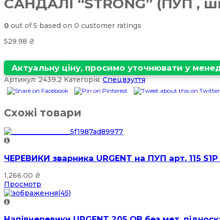
САНДАЛІ “STRONG” (ПУП , шк
0
out of
5
based on
0
customer ratings
529.98
₴
Актуальну ціну, просимо уточнювати у мен
Артикул:
2439.2
Категорія:
Спецвзуття
Схожі товари
ЧЕРЕВИКИ зварника URGENT на ПУП арт. 115 Ѕ1Р 
1,266.00
₴
Просмотр
Напівчеревики URGENT 205 OB без мет. підноска