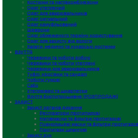
Костюми та напівкомбінезони
Одяг утеплений
Одяг для зварювальників
Одяг сигнальний
Одяг камуфльований
Шеврони
Одяг обмеженого терміну користування
Одяг для захисту від вологи
Халати, медичні та кухарські костюми
ВЗУТТЯ
Черевики та чоботи робочі
Черевики та чоботи утеплені
Черевики для зварювальників
Туфлі, кросівки та сандалі
Чоботи гумові
Сабо
Утеплювачі та шкарпетки
Взуття бортопрошивне (РОЗПРОДАЖ)
ЗАХИСТ
Захист органів дихання
Респіратори протипилові
Напівмаски та фільтри протигазові
Повнолицеві маски та фільтри протигазов
Протигази шлангові
Захист рук