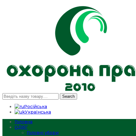
Search
Російська
Українська
Головна
ОДЯГ
Головні убори