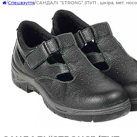
/
Спецвзуття
/
САНДАЛІ “STRONG” (ПУП , шкіра, мет. носо