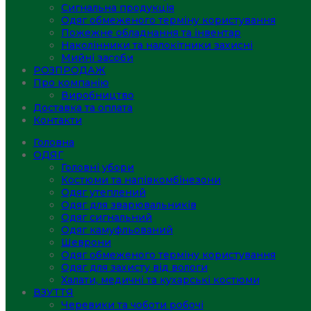
Сигнальна продукція
Одяг обмеженого терміну користування
Пожежне обладнання та інвентар
Наколінники та налокітники захисні
Мийні засоби
РОЗПРОДАЖ
Про компанію
Виробництво
Доставка та оплата
Контакти
Головна
ОДЯГ
Головні убори
Костюми та напівкомбінезони
Одяг утеплений
Одяг для зварювальників
Одяг сигнальний
Одяг камуфльований
Шеврони
Одяг обмеженого терміну користування
Одяг для захисту від вологи
Халати, медичні та кухарські костюми
ВЗУТТЯ
Черевики та чоботи робочі