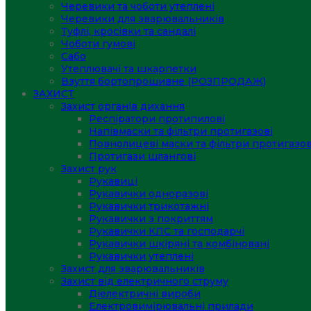
Черевики та чоботи утеплені
Черевики для зварювальників
Туфлі, кросівки та сандалі
Чоботи гумові
Сабо
Утеплювачі та шкарпетки
Взуття бортопрошивне (РОЗПРОДАЖ)
ЗАХИСТ
Захист органів дихання
Респіратори протипилові
Напівмаски та фільтри протигазові
Повнолицеві маски та фільтри протигазов
Протигази шлангові
Захист рук
Рукавиці
Рукавички одноразові
Рукавички трикотажні
Рукавички з покриттям
Рукавички КЛС та господарчі
Рукавички шкіряні та комбіновані
Рукавички утеплені
Захист для зварювальників
Захист від електричного струму
Діелектричні вироби
Електровимірювальні прилади