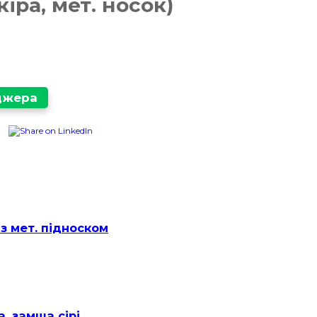
іра, мет. носок)
еджера
з мет. підноском
, замша сірі