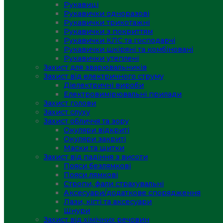
Рукавиці
Рукавички одноразові
Рукавички трикотажні
Рукавички з покриттям
Рукавички КЛС та господарчі
Рукавички шкіряні та комбіновані
Рукавички утеплені
Захист для зварювальників
Захист від електричного струму
Діелектричні вироби
Електровимірювальні прилади
Захист голови
Захист слуху
Захист обличчя та зору
Окуляри відкриті
Окуляри закриті
Маски та щитки
Захист від падіння з висоти
Пояси безлямкові
Пояси лямкові
Стропи, фали страхувальні
Аксесуари/додаткове спорядження
Лази, кігті та аксесуари
Шнури
Захист від хімічних речовин