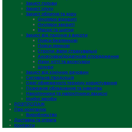
Захист голови
Захист слуху
Захист обличчя та зору
Окуляри відкриті
Окуляри закриті
Маски та щитки
Захист від падіння з висоти
Пояси безлямкові
Пояси лямкові
Стропи, фали страхувальні
Аксесуари/додаткове спорядження
Лази, кігті та аксесуари
Шнури
Захист від хімічних речовин
Сигнальна продукція
Одяг обмеженого терміну користування
Пожежне обладнання та інвентар
Наколінники та налокітники захисні
Мийні засоби
РОЗПРОДАЖ
Про компанію
Виробництво
Доставка та оплата
Контакти